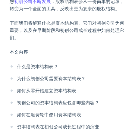
您
初创公司不断发展
，股权结构表会从一份简单的记录，
员工持股计划
保持对后期增长的完全稀释视图
Stripe Payments 服务首年免费，更享价值 5 万美元的
转变为一个全面的工具，反映出更为复杂的股权结构。
合作伙伴专属优惠与折扣
可转换债券或简单未来股权协议 (SAFE)
下面我们将解释什么是资本结构表、它们对初创公司为何
重要，以及在早期阶段和初创公司成长过程中如何处理它
股份类别
们。
本文内容
什么是资本结构表？
为什么初创公司需要资本结构表？
如何从零开始建立资本结构表
初创公司的资本结构表应包含哪些内容？
如何在融资轮中使用资本结构表
资本结构表在初创公司成长过程中的演变