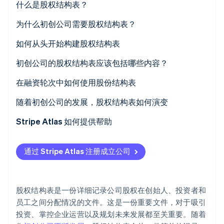
什么是股权结构表？
为什么初创公司需要股权结构表？
如何从头开始构建股权结构表
Stripe Sessions 2026
1. 创建电子表格
初创公司的股权结构表应该包括哪些内容？
了解 Stripe 如何为 AI 构建经济基础设施。
立即观看
2. 输入所有权信息
股东信息
在融资轮次中如何使用股份结构表
3. 计算已发行股份总数
净值类型
1. 确定您的投前和投后估值
随着初创公司的发展，股权结构表如何演变
4. 定期更新
股数
2. 模拟不同融资方案下的稀释和所有权
从创始人所有权阶段开始
Stripe Atlas 如何提供帮助
股权比例
3. 概述优先股和投资者保护条款
增加员工持股计划（ESOP）
申请使用 Atlas
通过 Stripe Atlas 注册成立公司
估值信息
4. 使用股权结构表支持投资者谈判
在早期种子轮引入优先股
在获取雇主识别号 (EIN) 前开通收款和银行服务
股票期权详情
5. 交易完成后向利益相关者更新新的所有权结构
记录可转换票据和 SAFE
无现金创始人股权认购
股权结构表是一份详细记录公司股权在创始人、投资者和
稀释信息
6. 为未来的融资轮次做准备
在 A 轮及以后的融资轮中管理多个股票类别
自动提交 83(b) 税务选择
员工之间分配情况的文件。这是一份重要文件，对于吸引
投资、掌控企业运营以及规划未来发展都至关重要。随着
优先股条款
7. 监控关键指标，例如稀释、期权池变动和估值
反映因兼并、收购或二级销售而产生的所有权变更
全球顶尖水准的公司法律文件