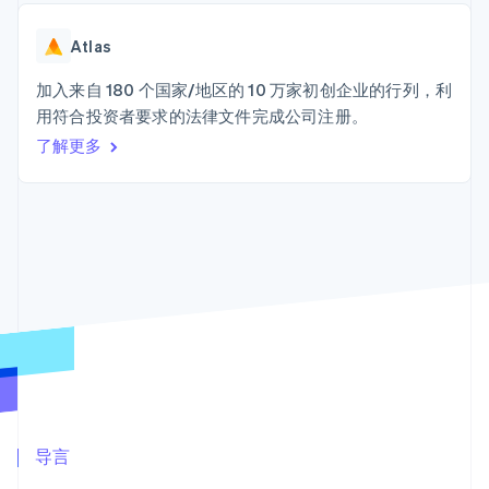
接入 125+ 种支
Stripe Sigma
产品路线图
SaaS
付方式
自定义报告
Sessions 年度大会
Terminal
Data Pipeline
Atlas
招聘
线下支付
数据同步
资讯中心
Authorization
资源
加入来自 180 个国家/地区的 10 万家初创企业的行列，利
Stripe Press
Boost
按行业
用符合投资者要求的法律文件完成公司注册。
支付成功率优
应用集成
了解更多
化
AI 企业
代码示例
Link
创作者经济
开发者博客
联系
加速结账
游戏
API 状态
酒店、旅游与休闲
联系销售
保险
成为合作伙伴
媒体与娱乐
非营利组织
更多
专业服务
Product roadmap
公共部门
了解未来规划
零售
Radar
欺诈防范
Atlas
生态系统
初创企业注册
合作伙伴
导言
Climate
Stripe App Marketplace
碳移除