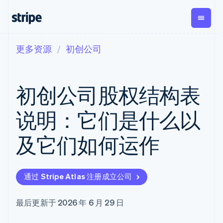
更多资源
初创公司
按企业阶段
文档
学习
支付
营收
资金管
平台
理
易市
大型企业
Stripe 文档
博客
Payments
Billing
初创企业
API 参考文档
客户案例
初创公司股权结构表
在线支付
经常性收入
Global
Conn
库与 SDK
指南
Managed
Metronome
Payouts
Stripe Apps
Payments
按用量计费
平台
说明：它们是什么以
备案商家解决
Subscriptions
向第三
按应用场景
方案
方打款
支持
订阅管理
Payment links
Crypto
及它们如何运作
指南
智能体商务
Invoicing
钱包、
加密货币
获取支持
无代码支付
一次性或定期
稳定币
电子商务
接受线上付款
托管支持方案
Checkout
账单
发行和
嵌入式金融
实施预置结账流程
专业服务
预构建支付界
Tax
发卡基
通过 Stripe Atlas 注册成立公司
财务自动化
构建平台或交易市场
面
销售税和增值
础设施
全球化企业
管理订阅
Elements
税自动化
应用内支付
提供按用量计费
灵活的 UI 组件
Revenue
最后更新于 2026 年 6 月 29 日
交易市场
发行稳定币支持的支付卡
Payment
Recognition
公司
资金管理
通过智能体配置和管理服
methods
会计自动化
平台
务