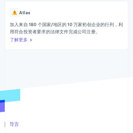
接入 125+ 种支
Stripe Sigma
产品路线图
SaaS
付方式
自定义报告
Sessions 年度大会
Terminal
Data Pipeline
Atlas
招聘
线下支付
数据同步
资讯中心
Authorization
资源
加入来自 180 个国家/地区的 10 万家初创企业的行列，利
Stripe Press
Boost
按行业
用符合投资者要求的法律文件完成公司注册。
支付成功率优
应用集成
了解更多
化
AI 企业
代码示例
Link
创作者经济
开发者博客
联系
加速结账
游戏
API 状态
酒店、旅游与休闲
联系销售
保险
成为合作伙伴
媒体与娱乐
非营利组织
更多
专业服务
Product roadmap
公共部门
了解未来规划
零售
Radar
欺诈防范
Atlas
生态系统
初创企业注册
合作伙伴
导言
Climate
Stripe App Marketplace
碳移除