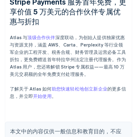
Stripe Payments 服务首年免费，更
享价值 5 万美元的合作伙伴专属优
惠与折扣
阿联酋
English
爱尔兰
Atlas 与
顶级合作伙伴
深度联动，为创始人提供独家优惠
English
爱沙尼亚
与资源支持，涵盖 AWS、Carta、Perplexity 等行业领
English
军企业的工程开发、税务合规、财务管理及运营必备工具
奥地利
折扣，更免费赠送首年特拉华州法定注册代理服务。作为
Deutsch
English
Atlas 用户，您还将解锁 Stripe 专属权益——最高 10 万
澳大利亚
美元交易额的全年免费支付处理服务。
English
巴西
Português
English
了解关于 Atlas 如何
助您快速轻松地创立新企业
的更多信
保加利亚
息，并立即
开始使用
。
English
比利时
Nederlands
Français
Deutsch
English
波兰
English
丹麦
本文中的内容仅供一般信息和教育目的，不应
English