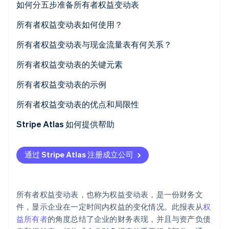
如何分五步准备所有者权益变动表
步骤 1：创建标题与副标题
所有者权益变动表如何使用？
步骤 2：确定期初所有者权益
所有者权益变动表与现金流量表有何关系？
Stripe Sessions 2026
步骤 3：对股权进行任何补充
所有者权益变动表的关键元素
了解 Stripe 如何为 AI 构建经济基础设施。
立即观看
步骤 4：包括权益中的任何扣减项
所有者权益变动表的示例
步骤 5：计算期末所有者权益
示例 1：ABC 咨询公司
所有者权益变动表的优点和局限性
格式要求
示例 2：XYZ 设计工作室
优点
Stripe Atlas 如何提供帮助
局限性
申请使用 Atlas 注册公司
通过 Stripe Atlas 注册成立公司
在获取雇主识别号 (EIN) 前开通收款和银行服务
无现金创始人股权认购
所有者权益变动表，也称为权益变动表，是一份财务文
自动提交 83 (b) 税务申报
件，显示企业在一定时间内权益的变化情况。此报表从
权
益所有者
的角度总结了企业的财务表现，并且与资产负债
全球顶尖水准的公司法律文件