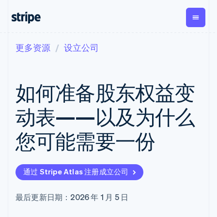
更多资源
设立公司
按企业阶段
文档
学习
支付
营收
资金管
平台
理
易市
大型企业
Stripe 文档
博客
Payments
Billing
初创企业
API 参考文档
客户案例
如何准备股东权益变
在线支付
经常性收入
Global
Conn
库与 SDK
指南
Managed
Metronome
Payouts
Stripe Apps
Payments
按用量计费
平台
动表——以及为什么
备案商家解决
Subscriptions
向第三
按应用场景
方案
方打款
支持
订阅管理
Payment links
Crypto
您可能需要一份
指南
智能体商务
Invoicing
钱包、
加密货币
获取支持
无代码支付
一次性或定期
稳定币
电子商务
接受线上付款
托管支持方案
Checkout
账单
发行和
嵌入式金融
实施预置结账流程
专业服务
预构建支付界
Tax
发卡基
通过 Stripe Atlas 注册成立公司
财务自动化
构建平台或交易市场
面
销售税和增值
础设施
全球化企业
管理订阅
Elements
税自动化
应用内支付
提供按用量计费
灵活的 UI 组件
Revenue
最后更新日期：2026 年 1 月 5 日
交易市场
发行稳定币支持的支付卡
Payment
Recognition
公司
资金管理
通过智能体配置和管理服
methods
会计自动化
平台
务