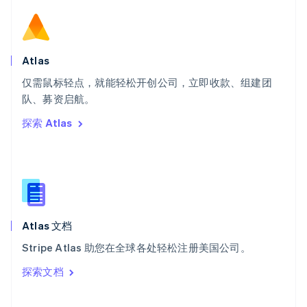
斯洛伐克
English
斯洛文尼亚
English
Italiano
Atlas
泰国
ไทย
English
仅需鼠标轻点，就能轻松开创公司，立即收款、组建团
希腊
队、募资启航。
English
探索 Atlas
西班牙
Español
English
新加坡
English
简体中文
新西兰
English
匈牙利
English
Atlas 文档
意大利
Stripe Atlas 助您在全球各处轻松注册美国公司。
Italiano
English
印度
探索文档
English
英国
English