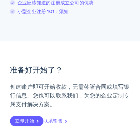
企业应该知道的注册成立公司的优势
罗马尼亚
小型企业注册 101：须知
English
马尔他
English
马来西亚
English
简体中文
美国
English
Español
简体中文
墨西哥
Español
English
准备好开始了？
挪威
English
葡萄牙
创建账户即可开始收款，无需签署合同或填写银
Português
English
行信息。您也可以联系我们，为您的企业定制专
日本
日本語
English
属支付解决方案。
瑞典
Svenska
English
瑞士
立即开始
联系销售
Deutsch
Français
Italiano
English
塞浦路斯
English