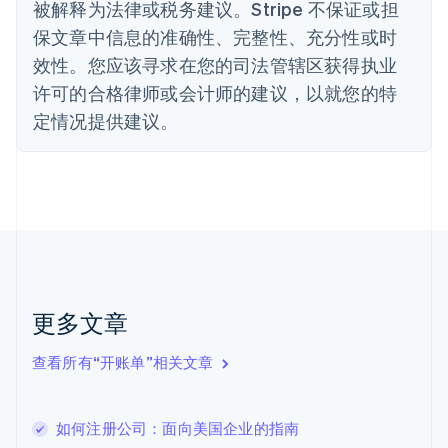
被解释为法律或税务建议。Stripe 不保证或担
德国
保文章中信息的准确性、完整性、充分性或时
Deutsch
English
法国
效性。您应该寻求在您的司法管辖区获得执业
Français
English
许可的合格律师或会计师的建议，以就您的特
芬兰
定情况提供建议。
English
Svenska
荷兰
Nederlands
English
加拿大
English
Français
捷克
English
克罗地亚
English
Italiano
拉脱维亚
更多文章
English
立陶宛
查看所有“开账单”相关文章
English
列支敦士登
Deutsch
English
卢森堡
如何注册公司：面向美国企业的指南
Français
Deutsch
English