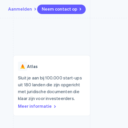
Aanmelden
Neem contact op
Bronnen
Ecosysteem
Contact
marktplaatsen
Meer
App-integraties
Partners
Neem contact op
Product roadmap
Voorbeelden van code
Stripe App Marketplace
Partner worden
Ontdek wat er in het verschiet
or platforms
Developerblog
ligt
r platforms
API-status
financiële
Radar
Atlas
Fraudepreventie
tuele kaarten
Atlas
ing
Sluit je aan bij 100.000 start-ups
Oprichting van een start-up
uit 180 landen die zijn opgericht
Climate
met juridische documenten die
CO₂-verwijdering
klaar zijn voor investeerders.
Identity
Meer informatie
Online identiteitsverificatie