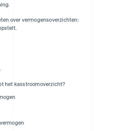
ing.
eten over vermogensoverzichten:
pstelt.
?
ot het kasstroomoverzicht?
ermogen
n vermogen