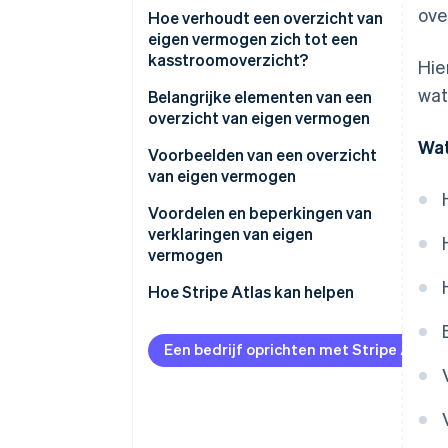
ove
Stap 2: Bepaal het eigen
Hoe verhoudt een overzicht van
vermogen aan het begin
eigen vermogen zich tot een
kasstroomoverzicht?
Hie
Stap 3: Voeg eventuele
wat
toevoegingen aan het eigen
Belangrijke elementen van een
vermogen toe
overzicht van eigen vermogen
Wat
Stap 4: Vermeld eventuele
Voorbeelden van een overzicht
aftrekposten van het eigen
van eigen vermogen
vermogen
Voorbeeld 1: ABC Advies
Voordelen en beperkingen van
Stap 5: Bereken het eigen
verklaringen van eigen
Voorbeeld 2: XYZ
vermogen aan het einde van de
vermogen
Ontwerpstudio
periode
Voordelen
Hoe Stripe Atlas kan helpen
Opmaak
Beperkingen
Aanmelden bij Atlas
Een bedrijf oprichten met Stripe Atlas
Betalingen accepteren en
bankieren voordat je EIN-
nummer arriveert
Aankoop van aandelen door de