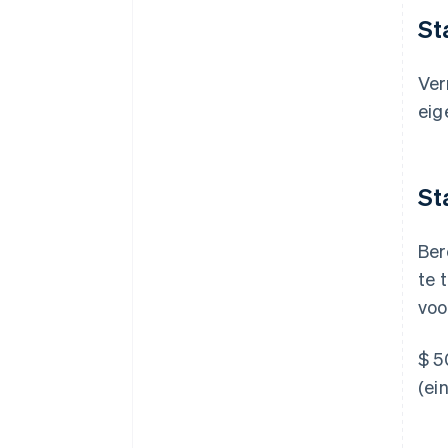
St
Ver
eig
St
Ber
te 
voo
$ 5
(ei