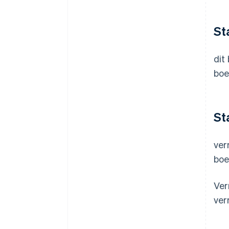
St
dit
boe
St
ver
boe
Ver
ver