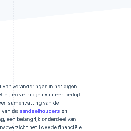
Stripe Sessions 2026
Ontdek hoe Stripe de
economische
infrastructuur voor AI
bouwt.
Nu bekijken
 van veranderingen in het eigen
et eigen vermogen van een bedrijf
t een samenvatting van de
ef van de
aandeelhouders
en
g, een belangrijk onderdeel van
ensoverzicht het tweede financiële