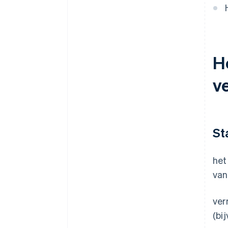
oprichter zonder contant geld
Automatische indiening van
belastingkeuzeformulier 83(b)
H
Juridische bedrijfsdocumenten
van wereldklasse
v
Een gratis jaar Stripe Payments,
plus $ 50.000 aan
partnervoordelen en kortingen
St
het
van
ver
(bi