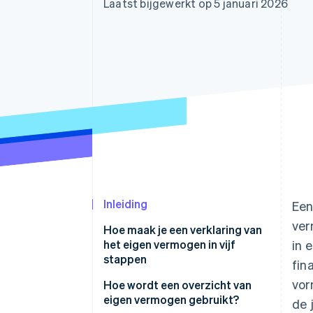
Laatst bijgewerkt op 5 januari 2026
Link
Versneld afrekenen
Financial Connections
Data gekoppelde rekeningen
Inleiding
Een
ver
Hoe maak je een verklaring van
het eigen vermogen in vijf
in 
stappen
fin
vor
Stap 1: Maak een titel en
Hoe wordt een overzicht van
koptekst
eigen vermogen gebruikt?
de 