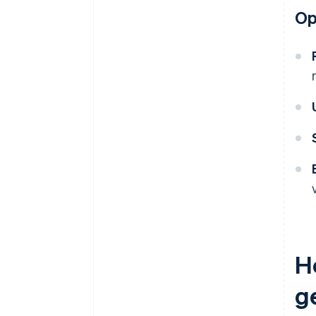
O
H
g