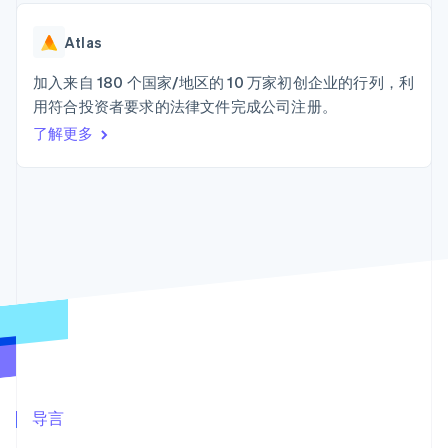
Authorization
Stripe Sigma
产品路线图
SaaS
Boost
自定义报告
Sessions 年度大会
支付成功率优
Data Pipeline
Atlas
招聘
化
数据同步
资讯中心
Link
资源
加入来自 180 个国家/地区的 10 万家初创企业的行列，利
Stripe Press
加速结账
按行业
用符合投资者要求的法律文件完成公司注册。
应用集成
了解更多
AI 企业
代码示例
创作者经济
开发者博客
联系
游戏
API 状态
更多
酒店、旅游与休闲
联系销售
Product roadmap
保险
成为合作伙伴
了解未来规划
媒体与娱乐
非营利组织
Radar
专业服务
欺诈防范
公共部门
Atlas
零售
初创企业注册
Climate
碳移除
生态系统
合作伙伴
导言
Stripe App Marketplace