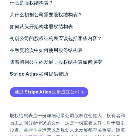
什么是股权结构表？
Stripe Sessions 2026
为什么初创公司需要股权结构表？
了解 Stripe 如何为 AI 构建经济基础设施。
立即观看
如何从头开始构建股权结构表
1. 创建电子表格
初创公司的股权结构表应该包括哪些内容？
2. 输入所有权信息
股东信息
在融资轮次中如何使用股份结构表
3. 计算已发行股份总数
净值类型
1. 确定您的投前和投后估值
随着初创公司的发展，股权结构表如何演变
4. 定期更新
股数
2. 模拟不同融资方案下的稀释和所有权
从创始人所有权阶段开始
Stripe Atlas 如何提供帮助
股权比例
3. 概述优先股和投资者保护条款
增加员工持股计划（ESOP）
申请使用 Atlas
通过 Stripe Atlas 注册成立公司
估值信息
4. 使用股权结构表支持投资者谈判
在早期种子轮引入优先股
在获取雇主识别号 (EIN) 前开通收款和银行服务
股票期权详情
5. 交易完成后向利益相关者更新新的所有权结构
记录可转换票据和 SAFE
无现金创始人股权认购
股权结构表是一份详细记录公司股权在创始人、投资者和
稀释信息
6. 为未来的融资轮次做准备
在 A 轮及以后的融资轮中管理多个股票类别
自动提交 83(b) 税务选择
员工之间分配情况的文件。这是一份重要文件，对于吸引
投资、掌控企业运营以及规划未来发展都至关重要。随着
优先股条款
7. 监控关键指标，例如稀释、期权池变动和估值
反映因兼并、收购或二级销售而产生的所有权变更
全球顶尖水准的公司法律文件