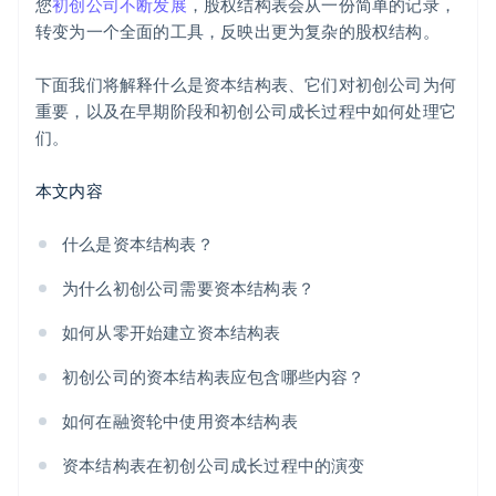
您
初创公司不断发展
，股权结构表会从一份简单的记录，
员工持股计划
保持对后期增长的完全稀释视图
Stripe Payments 服务首年免费，更享价值 5 万美元的
转变为一个全面的工具，反映出更为复杂的股权结构。
合作伙伴专属优惠与折扣
可转换债券或简单未来股权协议 (SAFE)
下面我们将解释什么是资本结构表、它们对初创公司为何
重要，以及在早期阶段和初创公司成长过程中如何处理它
股份类别
们。
本文内容
什么是资本结构表？
为什么初创公司需要资本结构表？
如何从零开始建立资本结构表
初创公司的资本结构表应包含哪些内容？
如何在融资轮中使用资本结构表
资本结构表在初创公司成长过程中的演变