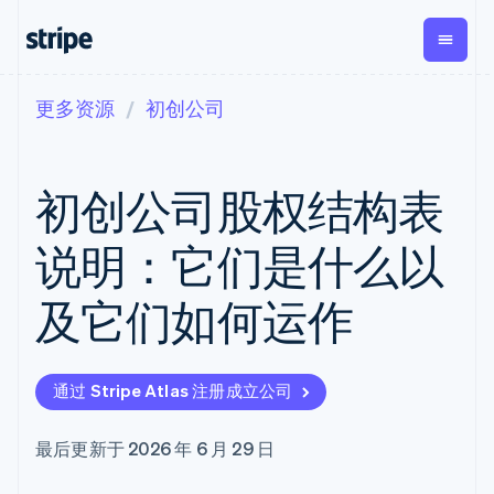
更多资源
初创公司
按企业阶段
文档
学习
支付
营收
资金管
平台
理
易市
大型企业
Stripe 文档
博客
Payments
Billing
初创企业
API 参考文档
客户案例
初创公司股权结构表
在线支付
经常性收入
Global
Conn
库与 SDK
指南
Payment links
Metronome
Payouts
Stripe Apps
按用量计费
平台
说明：它们是什么以
无代码支付
Subscriptions
向第三
按应用场景
Checkout
方打款
支持
预构建支付界
订阅管理
Crypto
及它们如何运作
指南
智能体商务
面
Invoicing
钱包、
加密货币
获取支持
一次性或定期
Elements
稳定币
电子商务
接受线上付款
托管支持方案
灵活的 UI 组件
账单
发行和
嵌入式金融
实施预置结账流程
专业服务
Payment
Tax
发卡基
通过 Stripe Atlas 注册成立公司
财务自动化
构建平台或交易市场
methods
销售税和增值
础设施
全球化企业
管理订阅
接入 125+ 种支
税自动化
应用内支付
提供按用量计费
付方式
Revenue
最后更新于 2026 年 6 月 29 日
交易市场
发行稳定币支持的支付卡
Terminal
Recognition
公司
资金管理
通过智能体配置和管理服
线下支付
会计自动化
平台
务