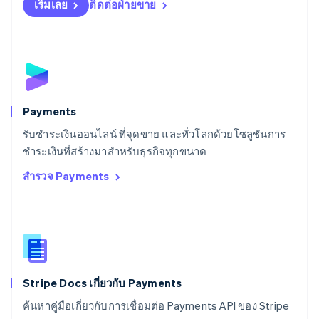
สโลวาเกีย
เริ่มเลย
ติดต่อฝ่ายขาย
English
สโลวีเนีย
English
Italiano
สวิตเซอร์แลนด์
Deutsch
Français
Italiano
English
สวีเดน
Svenska
English
Payments
สหรัฐอเมริกา
English
Español
简体中文
รับชำระเงินออนไลน์ ที่จุดขาย และทั่วโลกด้วยโซลูชันการ
สหรัฐอาหรับเอมิเรตส์
ชำระเงินที่สร้างมาสำหรับธุรกิจทุกขนาด
English
สำรวจ Payments
สหราชอาณาจักร
English
สาธารณรัฐเช็ก
English
สิงคโปร์
English
简体中文
ออสเตรเลีย
English
Stripe Docs เกี่ยวกับ Payments
ออสเตรีย
ค้นหาคู่มือเกี่ยวกับการเชื่อมต่อ Payments API ของ Stripe
Deutsch
English