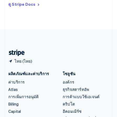
อิตาลี
ดู Stripe Docs
Italiano
English
อินเดีย
English
เอสโตเนีย
English
ไอร์แลนด์
English
ฮังการี
English
ไทย (ไทย)
ผลิตภัณฑ์และค่าบริการ
โซลูชัน
ค่าบริการ
องค์กร
Atlas
ธุรกิจสตาร์ทอัพ
การเพิ่มการอนุมัติ
การค้าแบบใช้เอเจนต์
Billing
คริปโต
Capital
อีคอมเมิร์ซ