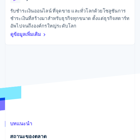
มากกว่า 125
ขายและ VAT
แพลตฟอร์ม
การใช้งาน
รายการ
Authorization
อัตโนมัติ
Revenue
แผนงานผลิตภัณฑ์
SaaS
ออกบัตรที่มีสเตเบิลคอยน์
รับชำระเงินออนไลน์ ที่จุดขาย และทั่วโลกด้วยโซลูชันการ
Boost
Recognition
การประชุมประจำปีแบบ
รองรับอยู่
ชำระเงินที่สร้างมาสำหรับธุรกิจทุกขนาด ตั้งแต่ธุรกิจสตาร์ท
ยกระดับการ
เซสชัน
จัดเตรียมและจัดการ
ระบบ
ยอมรับการ
อัพไปจนถึงองค์กรใหญ่ระดับโลก
ตำแหน่งงาน
บริการด้วยเอเจนต์
อัตโนมัติ
ชำระเงิน
Link
ห้องข่าว
ดูข้อมูลเพิ่มเติม
ตามอุตสาหกรรม
การชำระเงินที่
สำหรับการ
Stripe
Stripe Press
Sigma
รวดเร็วขึ้น
ทำบัญชี
รายงานที่
บริษัท AI
แหล่งข้อมูล
ออกแบบเอง
แวดวงครีเอเตอร์
Data
เกม
การติดต่อ
Pipeline
การบริการ การเดินทาง
การเชื่อมต่อการทำงาน
การซิงค์
และสันทนาการ
แอป
ติดต่อฝ่ายขาย
ข้อมูล
ประกันภัย
ตัวอย่างโค้ด
สมัครเป็นพาร์ทเนอร์
สื่อและความบันเทิง
บล็อกของนักพัฒนา
องค์กรไม่แสวงผลกำไร
สถานะ API
บริการเฉพาะทาง
ภาครัฐ
เพิ่มเติม
ธุรกิจค้าปลีก
Product roadmap
ดูสิ่งที่กำลังจะมาถึง
บทแนะนำ
Radar
ระบบนิเวศ
การป้องกันการฉ้อโกง
สถานะของตลาด
Atlas