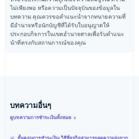
ไทย
ไม่เพียงพอ หรือความเป็นปัจจุบันของข้อมูลใน
ไทย
English
นอร์เวย์
บทความ คุณควรขอคําแนะนําจากทนายความที่
English
มีอํานาจหรือนักบัญชีที่ได้รับใบอนุญาตให้
นิวซีแลนด์
ประกอบกิจการในเขตอํานาจศาลเพื่อรับคําแนะ
English
เนเธอร์แลนด์
นําที่ตรงกับสถานการณ์ของคุณ
Nederlands
English
บราซิล
Português
English
บัลแกเรีย
English
เบลเยียม
Nederlands
Français
Deutsch
English
โปรตุเกส
Português
English
บทความอื่นๆ
โปแลนด์
English
ฝรั่งเศส
ดูบทความการชำระเงินทั้งหมด
Français
English
ฟินแลนด์
English
Svenska
ขั้นตอนการชําระเงิน: วิธีที่ธุรกิจสามารถลดความยุ่งยาก