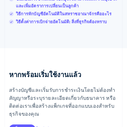
มอลตา
และเพิ่มอัตราการเปลี่ยนเป็นลูกค้า
English
มาเลเซีย
วิธีการหักบัญชีอัตโนมัติในสหราชอาณาจักรคืออะไร
English
简体中文
วิธีตั้งค่าการเบิกจ่ายอัตโนมัติ: สิ่งที่ธุรกิจต้องทราบ
เม็กซิโก
Español
English
ยิบรอลตาร์
English
เยอรมนี
Deutsch
English
โรมาเนีย
English
ลักเซมเบิร์ก
หากพร้อมเริ่มใช้งานแล้ว
Français
Deutsch
English
ลัตเวีย
สร้างบัญชีและเริ่มรับการชำระเงินโดยไม่ต้องทำ
English
ลิกเตนสไตน์
สัญญาหรือระบุรายละเอียดเกี่ยวกับธนาคาร หรือ
Deutsch
English
ติดต่อเราเพื่อสร้างแพ็กเกจที่ออกแบบเองสำหรับ
ลิทัวเนีย
English
ธุรกิจของคุณ
สเปน
Español
English