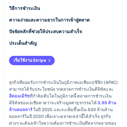
พาร์ทเนอร์
การก่อตั้งบริษัทสตาร์ทอัพ
Stripe App Marketplace
วิธีการชําระเงิน
Climate
การขจัดคาร์บอน
การใช้งานในปัจจุบัน
ความง่ายและความยากในการเข้าสู่ตลาด
วิธีการชำระเงิน B2C ที่ได้รับความนิยมในเอเชียแปซิฟิก
ภาษี
ปัจจัยหลักที่ช่วยให้ประสบความสําเร็จ
วิธีการชำระเงิน B2B ที่ได้รับความนิยมในเอเชียแปซิฟิก
การดึงเงินคืนและการโต้แย้งการชําระเงิน
ประเด็นสำคัญ
Stripe Sessions 2026
แนวโน้มที่กําลังเกิดขึ้น
การชําระเงินระหว่างประเทศ
ยอมรับตัวเลือกการชำระเงินดิจิทัลที่หลากหลาย
ดูว่า Stripe กำลังสร้างโครงสร้างพื้นฐานระบบเศรษฐกิจสำหรับ
เริ่มใช้งาน Stripe
AI อย่างไร
การรักษาความปลอดภัยและความเป็นส่วนตัว
ปรับแต่งสำหรับอุปกรณ์เคลื่อนที่
รับชมเลย
ให้ความสำคัญกับการป้องกันการฉ้อโกงในการชำระ
ธุรกิจที่ยอมรับการชำระเงินในภูมิภาคเอเชียแปซิฟิก (APAC)
เงิน
สามารถได้รับประโยชน์จากตลาดการชำระเงินดิจิทัลและ
อีคอมเมิร์ซ
ที่กำลังเติบโตในภูมิภาคนี้ ตลาดการชำระเงิน
ดิจิทัลของเอเชียคาดว่าจะสร้างมูลค่าธุรกรรมได้
3.99 ล้าน
ล้านดอลลาร์
ในปี 2025 และจะเพิ่มขึ้นเป็น 8.63 ล้านล้าน
ดอลลาร์ในปี 2030 เพื่อเจาะตลาดเหล่านี้ได้สำเร็จ ธุรกิจ
ต่างๆ จะต้องเข้าใจความต้องการชำระเงินที่หลากหลายของ