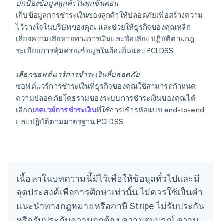
ปกป้องข้อมูลลูกค้าในทุกขั้นตอน
เก็บข้อมูลการชำระเงินของลูกค้าให้ปลอดภัยเพื่อสร้างความ
ไว้วางใจในบริษัทของคุณ และช่วยให้ธุรกิจของคุณหลีก
เลี่ยงความเสียหายทางการเงินและชื่อเสียง ปฏิบัติตามกฎ
ระเบียบการคุ้มครองข้อมูลในท้องถิ่นและ PCI DSS
กรีซ
เลือกซอฟต์แวร์การชำระเงินที่ปลอดภัย
English
เขตบริหารพิเศษฮ่องกง ประเทศจีน
ซอฟต์แวร์การชำระเงินที่ธุรกิจของคุณใช้สามารถกำหนด
English
简体中文
ความปลอดภัยโดยรวมของระบบการชำระเงินของคุณได้
แคนาดา
เลือก
เกตเวย์การชำระเงิน
ที่ใช้การเข้ารหัสแบบ end-to-end
English
Français
และปฏิบัติตามมาตรฐาน PCI DSS
โครเอเชีย
English
Italiano
จีนแผ่นดินใหญ่
简体中文
English
ไซปรัส
English
เนื้อหาในบทความนี้มีไว้เพื่อให้ข้อมูลทั่วไปและมี
ญี่ปุ่น
จุดประสงค์เพื่อการศึกษาเท่านั้น ไม่ควรใช้เป็นคํา
日本語
English
เดนมาร์ก
แนะนําทางกฎหมายหรือภาษี Stripe ไม่รับประกัน
English
หรือรับประกันความถูกต้อง ความสมบูรณ์ ความ