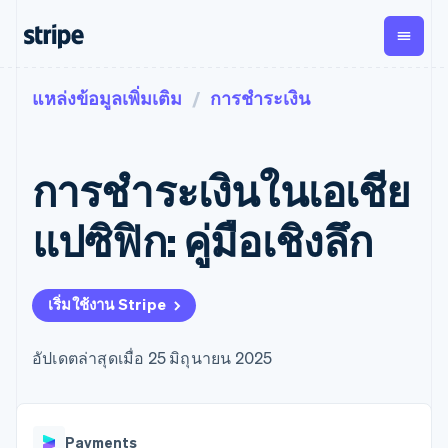
แหล่งข้อมูลเพิ่มเติม
การชำระเงิน
ตามขั้น
เอกสารประกอบ
เรียนรู้
การชำระเงิน
รายรับ
การ
แพลตฟอ
จัดการ
และ
องค์กร
Stripe Docs
บล็อก
เงิน
มาร์เก็ต
Payments
Billing
ธุรกิจสตาร์ทอัพ
ข้อมูลอ้างอิงเกี่ยวกับ API
เรื่องราวจากลูกค้า
การชำระเงินในเอเชีย
การชำระเงิน
รายรับตาม
เพลส
ไลบรารีและ SDK
คู่มือ
ออนไลน์
แบบแผนล่วง
Stripe Apps
Global
Payment links
หน้า
Metronome
Payouts
Conne
แปซิฟิก: คู่มือเชิงลึก
การชำร
ตามกรณีใช้งาน
การชำระเงิน
การเรียกเก็บ
เบิกจ่าย
เงินสำห
การสนับสนุน
แบบไม่ต้อง
เงินตามการ
ให้กับ
แพลตฟอ
คู่มือ
การค้าแบบใช้เอเจนต์
เขียนโค้ด
Checkout
ใช้งาน
การชำระเงิน
บุคคลที่
อีคอมเมิร์ซ
รับการสนับสนุน
UI การชำระ
เริ่มใช้งาน Stripe
ตามรอบบิล
สาม
บริการทางการเงินที่ผสาน
รับการชำระเงินออนไลน์
แพ็กเกจการสนับสนุนที่ได้
การจัดการ
เงินสำเร็จรูป
รวมในตัว
ติดตั้งใช้งานการชำระเงิน
รับการจัดการ
การชำระเงิน
Elements
การทำงานอัตโนมัติด้าน
สำเร็จรูป
บริการเฉพาะทาง
อัปเดตล่าสุดเมื่อ 25 มิถุนายน 2025
องค์ประกอบ UI
ตามรอบบิล
Invoicing
การเงิน
สร้างแพลตฟอร์มหรือ
ครั้งเดียวหรือ
ที่ยืดหยุ่น
ธุรกิจทั่วโลก
มาร์เก็ตเพลส
ตามแบบแผน
วิธีการชำระ
การชำระเงินในแอป
จัดการการชำระเงินตาม
เงิน
ล่วงหน้า
Tax
มาร์เก็ตเพลส
รอบบิล
เข้าถึงได้
คิดภาษีการ
บริษัท
Payments
การจัดการเงิน
เสนอการเรียกเก็บเงินตาม