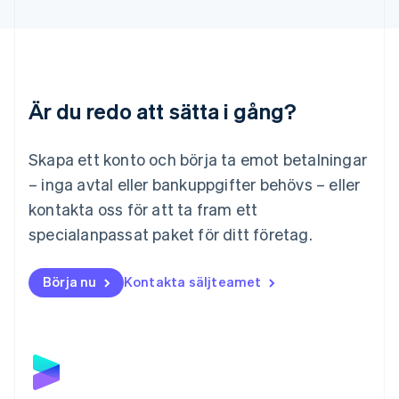
Deutsch
English
Litauen
English
Luxemburg
Français
Deutsch
English
Är du redo att sätta i gång?
Malaysia
English
简体中文
Malta
Skapa ett konto och börja ta emot betalningar
English
Mexiko
– inga avtal eller bankuppgifter behövs – eller
Español
English
kontakta oss för att ta fram ett
Nederländerna
specialanpassat paket för ditt företag.
Nederlands
English
Norge
English
Börja nu
Kontakta säljteamet
Nya Zeeland
English
Polen
English
Portugal
Português
English
Rumänien