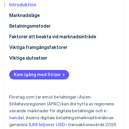
Identitetsverifiering online
Introduktion
Partner
Stripe App Marketplace
Marknadsläge
Betalningsmetoder
Stripe Sessions 2026
Aktuell användning
Faktorer att beakta vid marknadsinträde
Se hur Stripe bygger den ekonomiska inf
Titta nu
Populära B2C-betalningsmetoder i Asien-
Skatter
Viktiga framgångsfaktorer
Stillahavsregionen
Återkrediteringar (chargebacks) och tvister
Viktiga slutsatser
Populära B2B-betalningsmetoder i Asien-
Internationella betalningar
Ta emot flera digitala betalningsalternativ
Stillahavsregionen
Kom igång med Stripe
Säkerhet och integritet
Finjustera för mobila enheter
Nya trender
Prioritera förebyggande av betalningsbedrägerier
Företag som tar emot betalningar i Asien-
Stillahavsregionen (APAC) kan dra nytta av regionens
växande marknader för digitala betalningar och
e-
handel
. Asiens digitala betalningsmarknad beräknas
generera
3,99 biljoner USD
i transaktionsvärde 2025