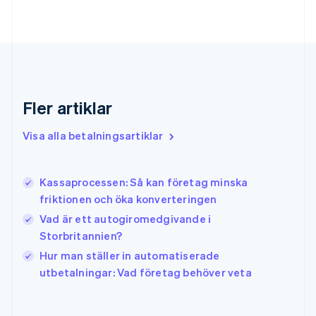
English
Gibraltar
English
Grekland
English
Hongkong SAR, Kina
English
简体中文
Fler artiklar
Indien
English
Visa alla betalningsartiklar
Irland
English
Italien
Kassaprocessen: Så kan företag minska
Italiano
English
friktionen och öka konverteringen
Japan
日本語
English
Vad är ett autogiromedgivande i
Kanada
Storbritannien?
English
Français
Hur man ställer in automatiserade
Kroatien
English
Italiano
utbetalningar: Vad företag behöver veta
Lettland
English
Liechtenstein