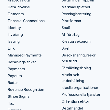
Data Pipeline
Marknadsplatser
Elements
Penninghantering
Financial Connections
Plattformar
Identity
SaaS
Invoicing
AI-företag
Issuing
Kreatörsekonomi
Link
Spel
Managed Payments
Besöksnäring, resor
och fritid
Betalningslänkar
Försäkringsbolag
Payments
Media och
Payouts
underhållning
Radar
Ideella organisationer
Revenue Recognition
Professionella tjänster
Stripe Sigma
Offentlig sektor
Tax
Detaljhandel
Terminal