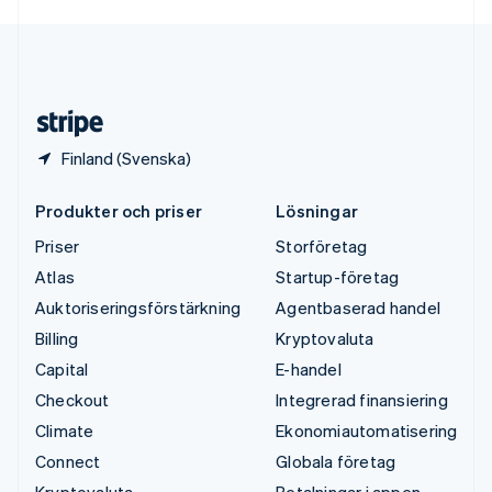
English
USA
English
Español
简体中文
Österrike
Deutsch
English
Finland (Svenska)
Produkter och priser
Lösningar
Priser
Storföretag
Atlas
Startup-företag
Auktoriseringsförstärkning
Agentbaserad handel
Billing
Kryptovaluta
Capital
E-handel
Checkout
Integrerad finansiering
Climate
Ekonomiautomatisering
Connect
Globala företag
Kryptovaluta
Betalningar i appen