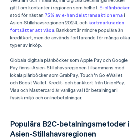
Vietnam och Thailand, har digitala betalningsmetoder
gått om kontanter i regionen som helhet.
E-plånböcker
stod för nästan
75% av e-handelstransaktionerna
i
Asien-Stillahavsregionen 2024, och
kortmarknaden
fortsätter att växa
. Bankkort är mindre populära än
kreditkort, men de används fortfarande för många olika
typer av inköp.
Globala digitala plånböcker som Apple Pay och Google
Pay finns i Asien-Stillahavsregionen tillsammans med
lokala plånböcker som GrabPay, Touch 'n Go eWallet
och Boost Wallet. Kredit- och bankkort från UnionPay,
Visa och Mastercard är vanliga val för betalningar i
fysisk miljö och onlinebetalningar.
Populära B2C-betalningsmetoder i
Asien-Stillahavsregionen