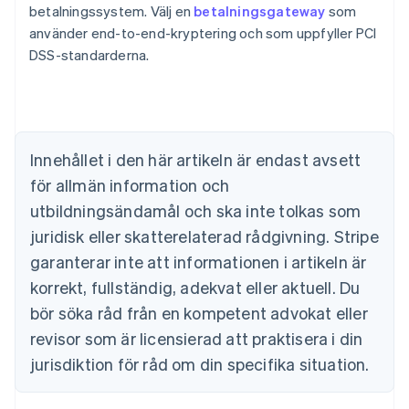
betalningssystem. Välj en
betalningsgateway
som
använder end-to-end-kryptering och som uppfyller PCI
Australien
DSS-standarderna.
English
Belgien
Nederlands
Français
Deutsch
English
Brasilien
Português
English
Bulgarien
Innehållet i den här artikeln är endast avsett
English
för allmän information och
Cypern
English
utbildningsändamål och ska inte tolkas som
Danmark
juridisk eller skatterelaterad rådgivning. Stripe
English
Estland
garanterar inte att informationen i artikeln är
English
korrekt, fullständig, adekvat eller aktuell. Du
Fastlandskina
bör söka råd från en kompetent advokat eller
简体中文
English
Finland
revisor som är licensierad att praktisera i din
English
Svenska
jurisdiktion för råd om din specifika situation.
Frankrike
Français
English
Förenade Arabemiraten