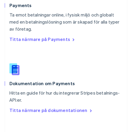
English
Payments
Schweiz
Ta emot betalningar online, i fysisk miljö och globalt
Deutsch
Français
Italiano
English
med en betalningslösning som är skapad för alla typer
Singapore
English
简体中文
av företag.
Slovakien
Titta närmare på Payments
English
Slovenien
English
Italiano
Spanien
Español
English
Storbritannien
English
Dokumentation om Payments
Sverige
Svenska
English
Hitta en guide för hur du integrerar Stripes betalnings-
Thailand
API:er.
ไทย
English
Tjeckien
Titta närmare på dokumentationen
English
Tyskland
Deutsch
English
Ungern