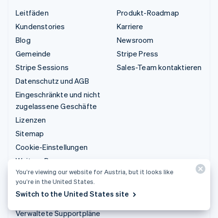
Leitfäden
Produkt-Roadmap
Kundenstories
Karriere
Blog
Newsroom
Gemeinde
Stripe Press
Stripe Sessions
Sales-Team kontaktieren
Datenschutz und AGB
Eingeschränkte und nicht
zugelassene Geschäfte
Lizenzen
Sitemap
Cookie-Einstellungen
Weitere Ressourcen
You’re viewing our website for Austria, but it looks like
you’re in the United States.
Support
Switch to the United States site
Support anfordern
Verwaltete Supportpläne