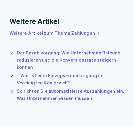
English
Indien
English
Weitere Artikel
Irland
English
Italien
Weitere Artikel zum Thema Zahlungen
Italiano
English
Japan
日本語
English
Der Bezahlvorgang: Wie Unternehmen Reibung
Kanada
reduzieren und die Konversionsrate steigern
English
Français
können
Kroatien
English
Italiano
– Was ist eine Einzugsermächtigung im
Lettland
Vereinigten Königreich?
English
So richten Sie automatisierte Auszahlungen ein:
Liechtenstein
Was Unternehmen wissen müssen
Deutsch
English
Litauen
English
Luxemburg
Français
Deutsch
English
Malaysia