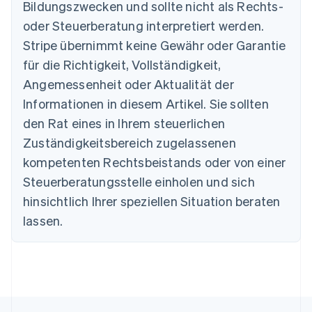
Bildungszwecken und sollte nicht als Rechts-
English
Belgien
oder Steuerberatung interpretiert werden.
Nederlands
Français
Deutsch
English
Stripe übernimmt keine Gewähr oder Garantie
Brasilien
für die Richtigkeit, Vollständigkeit,
Português
English
Bulgarien
Angemessenheit oder Aktualität der
English
Informationen in diesem Artikel. Sie sollten
Dänemark
English
den Rat eines in Ihrem steuerlichen
Deutschland
Zuständigkeitsbereich zugelassenen
Deutsch
English
Estland
kompetenten Rechtsbeistands oder von einer
English
Steuerberatungsstelle einholen und sich
Festlandchina
hinsichtlich Ihrer speziellen Situation beraten
简体中文
English
Finnland
lassen.
English
Svenska
Frankreich
Français
English
Gibraltar
English
Griechenland