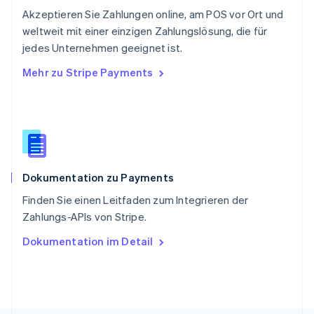
Deutsch
Français
Italiano
English
Akzeptieren Sie Zahlungen online, am POS vor Ort und
Singapur
English
简体中文
weltweit mit einer einzigen Zahlungslösung, die für
Slowakei
jedes Unternehmen geeignet ist.
English
Mehr zu Stripe Payments
Slowenien
English
Italiano
Sonderverwaltungsregion Hongkong,
China
English
简体中文
Spanien
Español
English
Dokumentation zu Payments
Thailand
ไทย
English
Finden Sie einen Leitfaden zum Integrieren der
Tschechische Republik
Zahlungs-APIs von Stripe.
English
Ungarn
Dokumentation im Detail
English
Vereinigte Arabische Emirate
English
Vereinigte Staaten
English
Español
简体中文