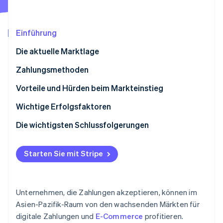
Betrugsprävention
Ecosystem
Atlas
Start-up-Gründung
Partner
Einführung
Stripe App-Marktplatz
Climate
Die aktuelle Marktlage
CO₂-Entnahme
Identity
Zahlungsmethoden
Online-Identitätsprüfung
Derzeitige Nutzung
Vorteile und Hürden beim Markteinstieg
Beliebte B2C-Zahlungsmethoden im APAC-Raum
Steuern
Wichtige Erfolgsfaktoren
Beliebte B2B-Zahlungsmethoden im APAC-Raum
Rückbuchungen und Zahlungsanfechtungen
Die wichtigsten Schlussfolgerungen
Stripe-Sessions 2026
Neue Trends
Internationale Zahlungen
Mehrere digitale Zahlungsoptionen akzeptieren
Erfahren Sie, wie Stripe Lösungen für die Wirts
Jetzt ansehen
Starten Sie mit Stripe
Sicherheit und Datenschutz
Feinabstimmung für Mobilgeräte
Priorisieren Sie Betrugsprävention bei Zahlungen
Unternehmen, die Zahlungen akzeptieren, können im
Asien-Pazifik-Raum von den wachsenden Märkten für
digitale Zahlungen und
E-Commerce
profitieren.