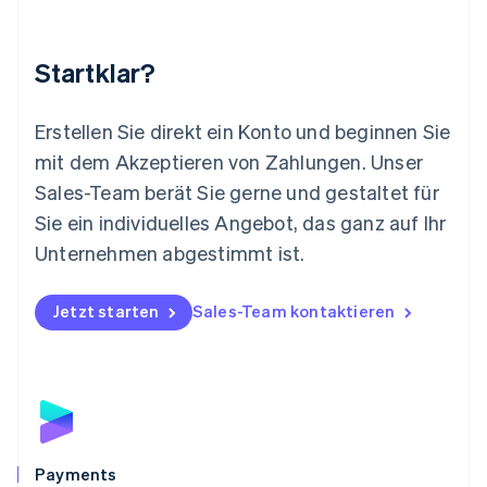
English
简体中文
Malta
English
Startklar?
Mexiko
Español
English
Neuseeland
Erstellen Sie direkt ein Konto und beginnen Sie
English
mit dem Akzeptieren von Zahlungen. Unser
Niederlande
Nederlands
English
Sales-Team berät Sie gerne und gestaltet für
Norwegen
Sie ein individuelles Angebot, das ganz auf Ihr
English
Österreich
Unternehmen abgestimmt ist.
Deutsch
English
Polen
Jetzt starten
Sales-Team kontaktieren
English
Portugal
Português
English
Rumänien
English
Schweden
Svenska
English
Schweiz
Payments