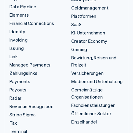
Data Pipeline
Geldmanagement
Elements
Plattformen
Financial Connections
SaaS
Identity
KI-Unternehmen
Invoicing
Creator Economy
Issuing
Gaming
Link
Bewirtung, Reisen und
Managed Payments
Freizeit
Zahlungslinks
Versicherungen
Payments
Medien und Unterhaltung
Payouts
Gemeinnützige
Organisationen
Radar
Fachdienstleistungen
Revenue Recognition
Öffentlicher Sektor
Stripe Sigma
Einzelhandel
Tax
Terminal