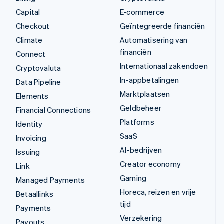
Capital
E-commerce
Checkout
Geïntegreerde financiën
Climate
Automatisering van
financiën
Connect
Internationaal zakendoen
Cryptovaluta
In-appbetalingen
Data Pipeline
Marktplaatsen
Elements
Geldbeheer
Financial Connections
Platforms
Identity
SaaS
Invoicing
AI-bedrijven
Issuing
Creator economy
Link
Gaming
Managed Payments
Horeca, reizen en vrije
Betaallinks
tijd
Payments
Verzekering
Payouts