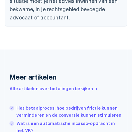
situatie moet je het advies inwinnen van een
Duitsland
bekwame, in je rechtsgebied bevoegde
Deutsch
English
Estland
advocaat of accountant.
English
Finland
English
Svenska
Frankrijk
Français
English
Gibraltar
English
Griekenland
English
Meer artikelen
Hongarije
English
Hongkong SAR, China
Alle artikelen over betalingen bekijken
English
简体中文
Ierland
English
Het betaalproces: hoe bedrijven frictie kunnen
India
verminderen en de conversie kunnen stimuleren
English
Wat is een automatische incasso-opdracht in
Italië
Italiano
English
het VK?