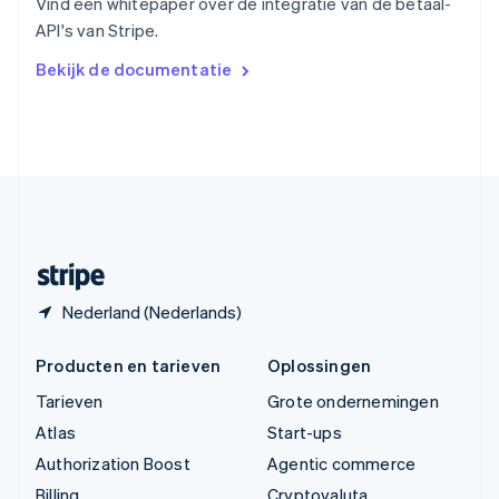
Vind een whitepaper over de integratie van de betaal-
Vasteland van China
API's van Stripe.
简体中文
English
Verenigd Koninkrijk
Bekijk de documentatie
English
Verenigde Arabische Emiraten
English
Verenigde Staten
English
Español
简体中文
Zweden
Svenska
English
Zwitserland
Deutsch
Français
Italiano
English
Nederland (Nederlands)
Producten en tarieven
Oplossingen
Tarieven
Grote ondernemingen
Atlas
Start-ups
Authorization Boost
Agentic commerce
Billing
Cryptovaluta