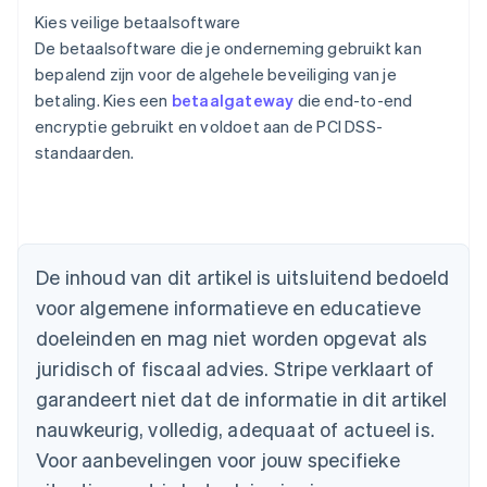
Kies veilige betaalsoftware
De betaalsoftware die je onderneming gebruikt kan
bepalend zijn voor de algehele beveiliging van je
betaling. Kies een
betaalgateway
die end-to-end
encryptie gebruikt en voldoet aan de PCI DSS-
standaarden.
Australië
English
België
Nederlands
Français
Deutsch
English
De inhoud van dit artikel is uitsluitend bedoeld
Brazilië
voor algemene informatieve en educatieve
Português
English
Bulgarije
doeleinden en mag niet worden opgevat als
English
juridisch of fiscaal advies. Stripe verklaart of
Canada
English
Français
garandeert niet dat de informatie in dit artikel
Cyprus
nauwkeurig, volledig, adequaat of actueel is.
English
Denemarken
Voor aanbevelingen voor jouw specifieke
English