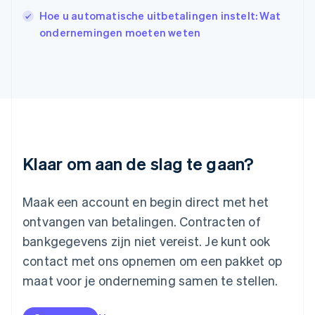
Japan
Hoe u automatische uitbetalingen instelt: Wat
日本語
English
ondernemingen moeten weten
Kroatië
English
Italiano
Letland
English
Liechtenstein
Deutsch
English
Litouwen
English
Luxemburg
Klaar om aan de slag te gaan?
Français
Deutsch
English
Maleisië
English
简体中文
Maak een account en begin direct met het
Malta
ontvangen van betalingen. Contracten of
English
Mexico
bankgegevens zijn niet vereist. Je kunt ook
Español
English
contact met ons opnemen om een pakket op
Nederland
maat voor je onderneming samen te stellen.
Nederlands
English
Nieuw-Zeeland
English