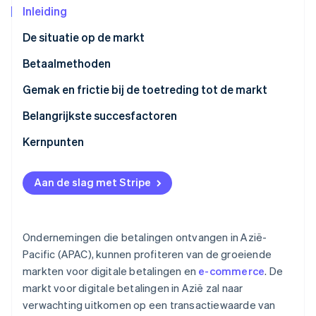
Inleiding
Oprichting van een start-up
Climate
Ecosysteem
De situatie op de markt
CO₂-verwijdering
Betaalmethoden
Partners
Identity
Stripe App Marketplace
Online identiteitsverificatie
Huidig gebruik
Gemak en frictie bij de toetreding tot de markt
Populaire B2C-betaalmethoden in APAC
Belastingen
Belangrijkste succesfactoren
Populaire B2B-betaalmethoden in APAC
Chargebacks
Kernpunten
Stripe Sessions 2026
Opkomende trends
Internationale betalingen
Meerdere opties voor digitaal betalen accepteren
Ontdek hoe Stripe de economische infrastructuu
Aan de slag met Stripe
Nu bekijken
Beveiliging en privacy
Optimalisatie voor mobiel doorvoeren
Prioriteit geven aan fraudepreventie bij betalingen
Ondernemingen die betalingen ontvangen in Azië-
Pacific (APAC), kunnen profiteren van de groeiende
markten voor digitale betalingen en
e-commerce
. De
markt voor digitale betalingen in Azië zal naar
verwachting uitkomen op een transactiewaarde van