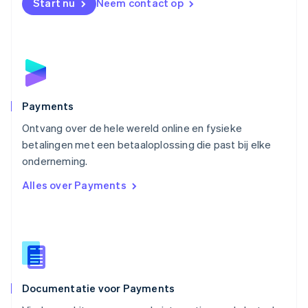
Start nu
Neem contact op
Noorwegen
English
Oostenrijk
Deutsch
English
Polen
English
Portugal
Português
English
Payments
Roemenië
Ontvang over de hele wereld online en fysieke
English
betalingen met een betaaloplossing die past bij elke
Singapore
English
简体中文
onderneming.
Slovenië
Alles over Payments
English
Italiano
Slowakije
English
Spanje
Español
English
Thailand
ไทย
English
Documentatie voor Payments
Tsjechië
English