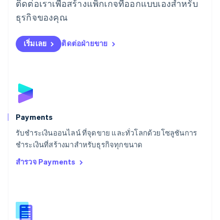
ติดต่อเราเพื่อสร้างแพ็กเกจที่ออกแบบเองสำหรับ
ลิทัวเนีย
English
ธุรกิจของคุณ
สเปน
Español
English
สโลวาเกีย
เริ่มเลย
ติดต่อฝ่ายขาย
English
สโลวีเนีย
English
Italiano
สวิตเซอร์แลนด์
Deutsch
Français
Italiano
English
สวีเดน
Svenska
English
Payments
สหรัฐอเมริกา
English
Español
简体中文
รับชำระเงินออนไลน์ ที่จุดขาย และทั่วโลกด้วยโซลูชันการ
สหรัฐอาหรับเอมิเรตส์
ชำระเงินที่สร้างมาสำหรับธุรกิจทุกขนาด
English
สำรวจ Payments
สหราชอาณาจักร
English
สาธารณรัฐเช็ก
English
สิงคโปร์
English
简体中文