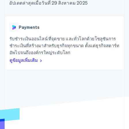
มากกว่า 125
ขายและ VAT
อัปเดตล่าสุดเมื่อวันที่ 29 สิงหาคม 2025
แพลตฟอร์ม
การใช้งาน
รายการ
Authorization
อัตโนมัติ
Revenue
แผนงานผลิตภัณฑ์
SaaS
ออกบัตรที่มีสเตเบิลคอยน์
Boost
Recognition
การประชุมประจำปีแบบ
รองรับอยู่
ยกระดับการ
เซสชัน
จัดเตรียมและจัดการ
ระบบ
ยอมรับการ
ตำแหน่งงาน
บริการด้วยเอเจนต์
Payments
อัตโนมัติ
ชำระเงิน
Link
ห้องข่าว
ตามอุตสาหกรรม
การชำระเงินที่
สำหรับการ
Stripe
Stripe Press
รับชำระเงินออนไลน์ ที่จุดขาย และทั่วโลกด้วยโซลูชันการ
Sigma
รวดเร็วขึ้น
ทำบัญชี
รายงานที่
บริษัท AI
ชำระเงินที่สร้างมาสำหรับธุรกิจทุกขนาด ตั้งแต่ธุรกิจสตาร์ท
แหล่งข้อมูล
ออกแบบเอง
แวดวงครีเอเตอร์
อัพไปจนถึงองค์กรใหญ่ระดับโลก
Data
เกม
การติดต่อ
Pipeline
ดูข้อมูลเพิ่มเติม
การบริการ การเดินทาง
การเชื่อมต่อการทำงาน
การซิงค์
และสันทนาการ
แอป
ติดต่อฝ่ายขาย
ข้อมูล
ประกันภัย
ตัวอย่างโค้ด
สมัครเป็นพาร์ทเนอร์
สื่อและความบันเทิง
บล็อกของนักพัฒนา
องค์กรไม่แสวงผลกำไร
สถานะ API
บริการเฉพาะทาง
ภาครัฐ
เพิ่มเติม
ธุรกิจค้าปลีก
Product roadmap
ดูสิ่งที่กำลังจะมาถึง
Radar
ระบบนิเวศ
การป้องกันการฉ้อโกง
Atlas