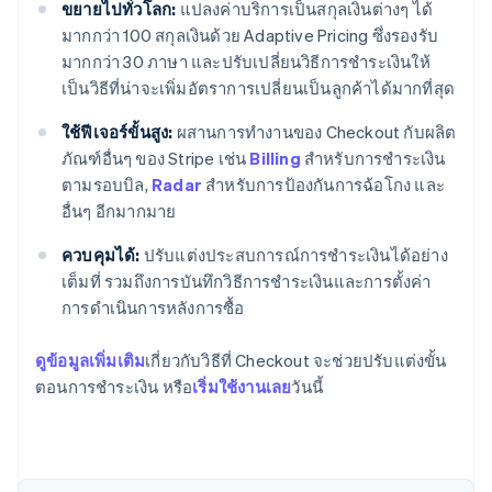
ขยายไปทั่วโลก:
แปลงค่าบริการเป็นสกุลเงินต่างๆ ได้
มากกว่า 100 สกุลเงินด้วย Adaptive Pricing ซึ่งรองรับ
มากกว่า 30 ภาษา และปรับเปลี่ยนวิธีการชำระเงินให้
เป็นวิธีที่น่าจะเพิ่มอัตราการเปลี่ยนเป็นลูกค้าได้มากที่สุด
ใช้ฟีเจอร์ขั้นสูง:
ผสานการทำงานของ Checkout กับผลิต
ภัณฑ์อื่นๆ ของ Stripe เช่น
Billing
สำหรับการชำระเงิน
ตามรอบบิล,
Radar
สำหรับการป้องกันการฉ้อโกง และ
อื่นๆ อีกมากมาย
กรีซ
ควบคุมได้:
ปรับแต่งประสบการณ์การชำระเงินได้อย่าง
English
เขตบริหารพิเศษฮ่องกง ประเทศจีน
เต็มที่ รวมถึงการบันทึกวิธีการชำระเงินและการตั้งค่า
English
简体中文
การดำเนินการหลังการซื้อ
แคนาดา
English
Français
ดูข้อมูลเพิ่มเติม
เกี่ยวกับวิธีที่ Checkout จะช่วยปรับแต่งขั้น
โครเอเชีย
ตอนการชำระเงิน หรือ
เริ่มใช้งานเลย
วันนี้
English
Italiano
จีนแผ่นดินใหญ่
简体中文
English
ไซปรัส
English