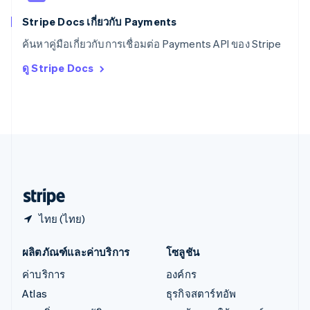
ออสเตรเลีย
English
Stripe Docs เกี่ยวกับ Payments
ออสเตรีย
ค้นหาคู่มือเกี่ยวกับการเชื่อมต่อ Payments API ของ Stripe
Deutsch
English
อิตาลี
ดู Stripe Docs
Italiano
English
อินเดีย
English
เอสโตเนีย
English
ไอร์แลนด์
English
ฮังการี
English
ไทย (ไทย)
ผลิตภัณฑ์และค่าบริการ
โซลูชัน
ค่าบริการ
องค์กร
Atlas
ธุรกิจสตาร์ทอัพ