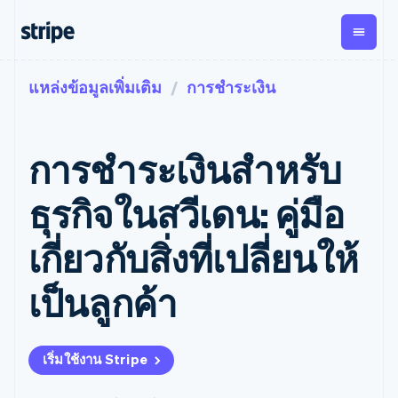
แหล่งข้อมูลเพิ่มเติม
การชำระเงิน
ตามขั้น
เอกสารประกอบ
เรียนรู้
การชำระเงิน
รายรับ
การ
แพลตฟอ
จัดการ
และ
องค์กร
Stripe Docs
บล็อก
เงิน
มาร์เก็ต
Payments
Billing
ธุรกิจสตาร์ทอัพ
ข้อมูลอ้างอิงเกี่ยวกับ API
เรื่องราวจากลูกค้า
การชำระเงินสำหรับ
การชำระเงิน
รายรับตาม
เพลส
ไลบรารีและ SDK
คู่มือ
ออนไลน์
แบบแผนล่วง
Stripe Apps
Global
Payment links
หน้า
Metronome
Payouts
Conne
ธุรกิจในสวีเดน: คู่มือ
การชำร
ตามกรณีใช้งาน
การชำระเงิน
การเรียกเก็บ
เบิกจ่าย
เงินสำห
การสนับสนุน
แบบไม่ต้อง
เงินตามการ
ให้กับ
เกี่ยวกับสิ่งที่เปลี่ยนให้
แพลตฟอ
คู่มือ
การค้าแบบใช้เอเจนต์
เขียนโค้ด
Checkout
ใช้งาน
การชำระเงิน
บุคคลที่
อีคอมเมิร์ซ
รับการสนับสนุน
UI การชำระ
ตามรอบบิล
สาม
บริการทางการเงินที่ผสาน
รับการชำระเงินออนไลน์
แพ็กเกจการสนับสนุนที่ได้
การจัดการ
เป็นลูกค้า
เงินสำเร็จรูป
รวมในตัว
ติดตั้งใช้งานการชำระเงิน
รับการจัดการ
การชำระเงิน
Elements
การทำงานอัตโนมัติด้าน
สำเร็จรูป
บริการเฉพาะทาง
องค์ประกอบ UI
ตามรอบบิล
Invoicing
การเงิน
สร้างแพลตฟอร์มหรือ
ครั้งเดียวหรือ
ที่ยืดหยุ่น
ธุรกิจทั่วโลก
มาร์เก็ตเพลส
ตามแบบแผน
วิธีการชำระ
เริ่มใช้งาน Stripe
การชำระเงินในแอป
จัดการการชำระเงินตาม
เงิน
ล่วงหน้า
Tax
มาร์เก็ตเพลส
รอบบิล
เข้าถึงได้
คิดภาษีการ
บริษัท
การจัดการเงิน
เสนอการเรียกเก็บเงินตาม