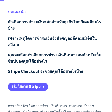
พาร์ทเนอร์
การก่อตั้งบริษัทสตาร์ทอัพ
Stripe App Marketplace
บทแนะนำ
Climate
การขจัดคาร์บอน
ตัวเลือกการชำระเงินหลักสำหรับธุรกิจในสวีเดนมีอะไร
บ้าง
การชำระเงินด้วยบัตร
เพราะเหตุใดการชำระเงินจึงสำคัญต่ออีคอมเมิร์ซใน
สวีเดน
Stripe Sessions 2026
Swish
ดูว่า Stripe กำลังสร้างโครงสร้างพื้นฐานระบบเศรษฐกิจสำหรับ
ผู้ซื้อในสวีเดนคาดหวังตัวเลือกการชำระเงินในท้องถิ่น
คุณจะเลือกตัวเลือกการชำระเงินที่เหมาะสมสำหรับเว็บ
AI อย่างไร
BNPL
รับชมเลย
ช็อปของคุณได้อย่างไร
ตัวเลือกที่เหมาะสมจะส่งผลต่อการเปลี่ยนเป็นผู้ใช้แบบ
กระเป๋าเงินดิจิทัล
ชำระเงินโดยตรง
Stripe Checkout จะช่วยคุณได้อย่างไรบ้าง
การโอนเงินผ่านธนาคารโดยตรง
สวีเดนมีกฎที่เข้มงวดเกี่ยวกับการชำระเงิน
เริ่มใช้งาน Stripe
การชำระเงินที่ต้องการจะแตกต่างกันไปตามบริบท
Swish และกระเป๋าเงินดิจิทัลช่วยในเรื่องการชำระเงินบน
การสร้างตัวเลือกการชำระเงินที่เหมาะสมหมายถึงการ
อุปกรณ์เคลื่อนที่