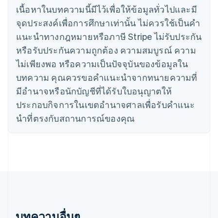
ญี่ปุ่น
เนื้อหาในบทความนี้มีไว้เพื่อให้ข้อมูลทั่วไปและมี
日本語
English
จุดประสงค์เพื่อการศึกษาเท่านั้น ไม่ควรใช้เป็นคํา
เดนมาร์ก
English
แนะนําทางกฎหมายหรือภาษี Stripe ไม่รับประกัน
ไทย
หรือรับประกันความถูกต้อง ความสมบูรณ์ ความ
ไทย
English
นอร์เวย์
ไม่เพียงพอ หรือความเป็นปัจจุบันของข้อมูลใน
English
บทความ คุณควรขอคําแนะนําจากทนายความที่
นิวซีแลนด์
มีอํานาจหรือนักบัญชีที่ได้รับใบอนุญาตให้
English
เนเธอร์แลนด์
ประกอบกิจการในเขตอํานาจศาลเพื่อรับคําแนะ
Nederlands
English
นําที่ตรงกับสถานการณ์ของคุณ
บราซิล
Português
English
บัลแกเรีย
English
เบลเยียม
Nederlands
Français
Deutsch
English
โปรตุเกส
Português
English
โปแลนด์
English
บทความอื่นๆ