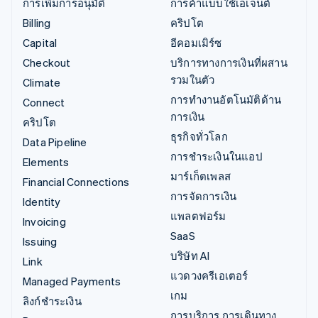
การเพิ่มการอนุมัติ
การค้าแบบใช้เอเจนต์
Billing
คริปโต
Capital
อีคอมเมิร์ซ
Checkout
บริการทางการเงินที่ผสาน
รวมในตัว
Climate
การทำงานอัตโนมัติด้าน
Connect
การเงิน
คริปโต
ธุรกิจทั่วโลก
Data Pipeline
การชำระเงินในแอป
Elements
มาร์เก็ตเพลส
Financial Connections
การจัดการเงิน
Identity
แพลตฟอร์ม
Invoicing
SaaS
Issuing
บริษัท AI
Link
แวดวงครีเอเตอร์
Managed Payments
เกม
ลิงก์ชำระเงิน
การบริการ การเดินทาง