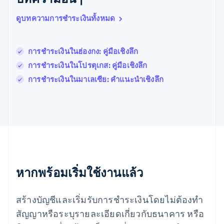
ฝรั่งเศส
Français
English
ดูบทความการชำระเงินทั้งหมด
ฟินแลนด์
English
Svenska
มอลตา
การชำระเงินในฮ่องกง: คู่มือเชิงลึก
English
มาเลเซีย
การชำระเงินในโปรตุเกส: คู่มือเชิงลึก
English
简体中文
การชำระเงินในมาเลเซีย: คำแนะนำเชิงลึก
เม็กซิโก
Español
English
ยิบรอลตาร์
English
เยอรมนี
Deutsch
English
โรมาเนีย
English
ลักเซมเบิร์ก
หากพร้อมเริ่มใช้งานแล้ว
Français
Deutsch
English
ลัตเวีย
สร้างบัญชีและเริ่มรับการชำระเงินโดยไม่ต้องทำ
English
ลิกเตนสไตน์
สัญญาหรือระบุรายละเอียดเกี่ยวกับธนาคาร หรือ
Deutsch
English