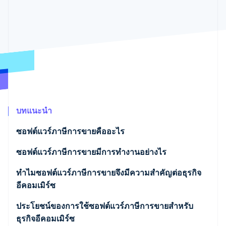
พาร์ทเนอร์
การก่อตั้งบริษัทสตาร์ทอัพ
Stripe App Marketplace
Climate
การขจัดคาร์บอน
Stripe Sessions 2026
ดูว่า Stripe กำลังสร้างโครงสร้างพื้นฐานระบบเศรษฐกิจสำหรับ
บทแนะนำ
AI อย่างไร
รับชมเลย
ซอฟต์แวร์ภาษีการขายคืออะไร
ซอฟต์แวร์ภาษีการขายมีการทํางานอย่างไร
แง่มุมด้านเทคนิค
ทําไมซอฟต์แวร์ภาษีการขายจึงมีความสําคัญต่อธุรกิจ
อีคอมเมิร์ซ
แง่มุมด้านการทํางาน
ปรับปรุงแผนการเงินเชิงกลยุทธ์
ประโยชน์ของการใช้ซอฟต์แวร์ภาษีการขายสําหรับ
ธุรกิจอีคอมเมิร์ซ