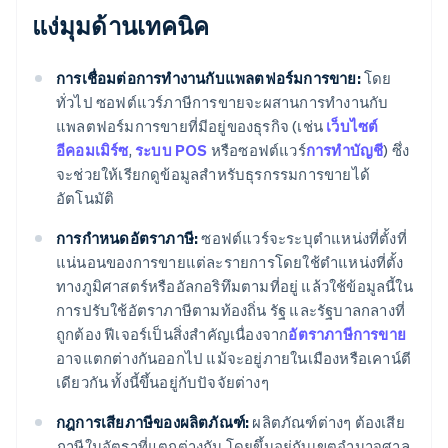
แง่มุมด้านเทคนิค
การเชื่อมต่อการทํางานกับแพลตฟอร์มการขาย:
โดย
ทั่วไป ซอฟต์แวร์ภาษีการขายจะผสานการทํางานกับ
แพลตฟอร์มการขายที่มีอยู่ของธุรกิจ (เช่น
เว็บไซต์
อีคอมเมิร์ซ
,
ระบบ POS
หรือซอฟต์แวร์
การทําบัญชี
) ซึ่ง
จะช่วยให้เรียกดูข้อมูลสําหรับธุรกรรมการขายได้
อัตโนมัติ
การกําหนดอัตราภาษี:
ซอฟต์แวร์จะระบุตําแหน่งที่ตั้งที่
แน่นอนของการขายแต่ละรายการโดยใช้ตําแหน่งที่ตั้ง
ทางภูมิศาสตร์หรืออัลกอริทึมตามที่อยู่ แล้วใช้ข้อมูลนี้ใน
การปรับใช้อัตราภาษีตามท้องถิ่น รัฐ และรัฐบาลกลางที่
ถูกต้อง ฟีเจอร์เป็นสิ่งสําคัญเนื่องจาก
อัตราภาษีการขาย
อาจแตกต่างกันออกไป แม้จะอยู่ภายในเมืองหรือเคาน์ตี
เดียวกัน ทั้งนี้ขึ้นอยู่กับปัจจัยต่างๆ
กฎการเสียภาษีของผลิตภัณฑ์:
ผลิตภัณฑ์ต่างๆ ต้องเสีย
ภาษีในอัตราที่แตกต่างกัน โดยขึ้นอยู่กับเขตอํานาจศาล