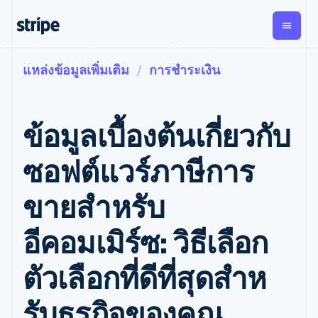
แหล่งข้อมูลเพิ่มเติม
การชำระเงิน
ตามขั้น
เอกสารประกอบ
เรียนรู้
การชำระเงิน
รายรับ
การ
แพลตฟอ
จัดการ
และ
องค์กร
Stripe Docs
บล็อก
เงิน
มาร์เก็ต
Payments
Billing
ธุรกิจสตาร์ทอัพ
ข้อมูลอ้างอิงเกี่ยวกับ API
เรื่องราวจากลูกค้า
ข้อมูลเบื้องต้นเกี่ยวกับ
การชำระเงิน
รายรับตาม
เพลส
ไลบรารีและ SDK
คู่มือ
ออนไลน์
แบบแผนล่วง
Stripe Apps
Global
Payment links
หน้า
Metronome
Payouts
Conne
ซอฟต์แวร์ภาษีการ
การชำร
ตามกรณีใช้งาน
การชำระเงิน
การเรียกเก็บ
เบิกจ่าย
เงินสำห
การสนับสนุน
แบบไม่ต้อง
เงินตามการ
ให้กับ
ขายสำหรับ
แพลตฟอ
คู่มือ
การค้าแบบใช้เอเจนต์
เขียนโค้ด
Checkout
ใช้งาน
การชำระเงิน
บุคคลที่
อีคอมเมิร์ซ
รับการสนับสนุน
UI การชำระ
ตามรอบบิล
สาม
บริการทางการเงินที่ผสาน
รับการชำระเงินออนไลน์
แพ็กเกจการสนับสนุนที่ได้
การจัดการ
อีคอมเมิร์ซ: วิธีเลือก
เงินสำเร็จรูป
รวมในตัว
ติดตั้งใช้งานการชำระเงิน
รับการจัดการ
การชำระเงิน
Elements
การทำงานอัตโนมัติด้าน
สำเร็จรูป
บริการเฉพาะทาง
องค์ประกอบ UI
ตามรอบบิล
Invoicing
ตัวเลือกที่ดีที่สุดสําห
การเงิน
สร้างแพลตฟอร์มหรือ
ครั้งเดียวหรือ
ที่ยืดหยุ่น
ธุรกิจทั่วโลก
มาร์เก็ตเพลส
ตามแบบแผน
วิธีการชำระ
การชำระเงินในแอป
จัดการการชำระเงินตาม
เงิน
ล่วงหน้า
Tax
รับธุรกิจของคุณ
มาร์เก็ตเพลส
รอบบิล
เข้าถึงได้
คิดภาษีการ
บริษัท
การจัดการเงิน
เสนอการเรียกเก็บเงินตาม