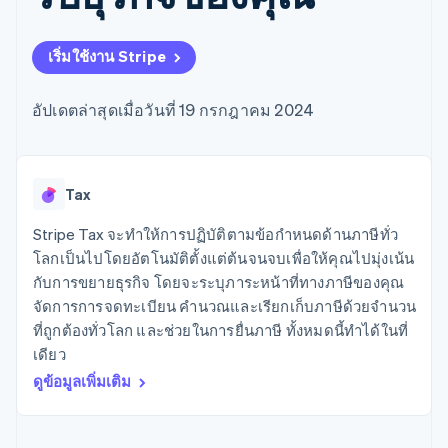
มากกว่า 125
ขายและ VAT
แพลตฟอร์ม
การใช้งาน
รายการ
Authorization
อัตโนมัติ
Revenue
แผนงานผลิตภัณฑ์
SaaS
ออกบัตรที่มีสเตเบิลคอยน์
Boost
Recognition
การประชุมประจำปีแบบ
รองรับอยู่
เริ่มใช้งาน Stripe
ยกระดับการ
เซสชัน
จัดเตรียมและจัดการ
ระบบ
ยอมรับการ
ตำแหน่งงาน
บริการด้วยเอเจนต์
อัตโนมัติ
ชำระเงิน
Link
ห้องข่าว
อัปเดตล่าสุดเมื่อวันที่ 19 กรกฎาคม 2024
ตามอุตสาหกรรม
การชำระเงินที่
สำหรับการ
Stripe
Stripe Press
Sigma
รวดเร็วขึ้น
ทำบัญชี
รายงานที่
บริษัท AI
แหล่งข้อมูล
ออกแบบเอง
แวดวงครีเอเตอร์
Data
เกม
การติดต่อ
Tax
Pipeline
การบริการ การเดินทาง
การเชื่อมต่อการทำงาน
การซิงค์
และสันทนาการ
แอป
Stripe Tax จะทำให้การปฏิบัติตามข้อกำหนดด้านภาษีทั่ว
ติดต่อฝ่ายขาย
ข้อมูล
ประกันภัย
ตัวอย่างโค้ด
สมัครเป็นพาร์ทเนอร์
โลกเป็นไปโดยอัตโนมัติตั้งแต่ต้นจนจบเพื่อให้คุณไปมุ่งเน้น
สื่อและความบันเทิง
บล็อกของนักพัฒนา
กับการขยายธุรกิจ โดยจะระบุภาระหน้าที่ทางภาษีของคุณ
องค์กรไม่แสวงผลกำไร
สถานะ API
บริการเฉพาะทาง
จัดการการจดทะเบียน คำนวณและเรียกเก็บภาษีด้วยจำนวน
ภาครัฐ
เพิ่มเติม
ที่ถูกต้องทั่วโลก และช่วยในการยื่นภาษี ทั้งหมดนี้ทำได้ในที่
ธุรกิจค้าปลีก
Product roadmap
เดียว
ดูสิ่งที่กำลังจะมาถึง
ดูข้อมูลเพิ่มเติม
Radar
ระบบนิเวศ
การป้องกันการฉ้อโกง
Atlas