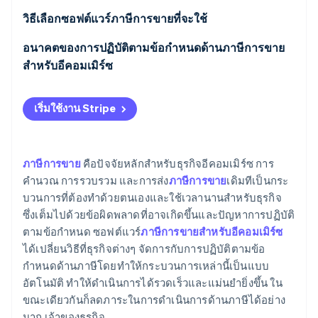
จัดการความซับซ้อนของภาษีการขายสำหรับอีคอมเมิร์ซ
ความถูกต้องในการคํานวณภาษี
วิธีเลือกซอฟต์แวร์ภาษีการขายที่จะใช้
แก้ไขปัญหาการปฏิบัติตามข้อกําหนดในร้านค้าปลีก
ออนไลน์
การปฏิบัติตามข้อกําหนดในเขตอํานาจศาลที่หลากหลาย
ทราบสิ่งที่ธุรกิจของคุณต้องการ
อนาคตของการปฏิบัติตามข้อกําหนดด้านภาษีการขาย
สําหรับอีคอมเมิร์ซ
จัดการพลวัตด้านภาษีการขายแบบหลายเขตอำนาจศาล
การประหยัดเวลาและทรัพยากร
ศึกษาตัวเลือกที่มี
แนวโน้มที่อาจเกิดขึ้นในซอฟต์แวร์ภาษีการขาย
ลดความเสี่ยงของการไม่ปฏิบัติตามข้อกําหนด
ลดความเสี่ยงในบทลงโทษและการตรวจสอบ
ประเมินฟีเจอร์และฟังก์ชันการทํางาน
เริ่มใช้งาน Stripe
บทบาทของ AI และแมชชีนเลิร์นนิงในการปฏิบัติตามข้อ
ประสบการณ์ของลูกค้าที่ดีขึ้น
ประเมินความสะดวกในการใช้งานและประสบการณ์
กําหนดด้านภาษี
ของผู้ใช้
ความสามารถในการปรับขนาดและการสนับสนุนด้าน
ภาษีการขาย
คือปัจจัยหลักสำหรับธุรกิจอีคอมเมิร์ซ การ
ความท้าทายและโอกาสในอนาคต
คำนวณ การรวบรวม และการส่ง
ภาษีการขาย
เดิมทีเป็นกระ
การเติบโต
ตรวจสอบการผสานการทํางานกับระบบธุรกิจที่มีอยู่
บวนการที่ต้องทำด้วยตนเองและใช้เวลานานสำหรับธุรกิจ
การผสานการทํางานกับระบบธุรกิจอื่นๆ
มองหาความสามารถในการปรับขนาดและการนำไปใช้
ซึ่งเต็มไปด้วยข้อผิดพลาดที่อาจเกิดขึ้นและปัญหาการปฏิบัติ
งานในอนาคต
ตามข้อกำหนด ซอฟต์แวร์
ภาษีการขายสำหรับอีคอมเมิร์ซ
การตัดสินใจที่ดีขึ้น
ได้เปลี่ยนวิธีที่ธุรกิจต่างๆ จัดการกับการปฏิบัติตามข้อ
วิเคราะห์ความปลอดภัยและการป้องกันข้อมูล
กำหนดด้านภาษีโดยทำให้กระบวนการเหล่านี้เป็นแบบ
อัตโนมัติ ทำให้ดำเนินการได้รวดเร็วและแม่นยำยิ่งขึ้น ใน
พิจารณาค่าใช้จ่ายและ ROI
ขณะเดียวกันก็ลดภาระในการดำเนินการด้านภาษีได้อย่าง
มาก เจ้าของธุรกิจ