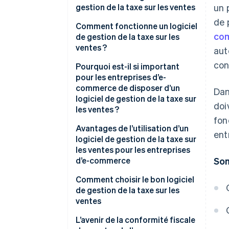
gestion de la taxe sur les ventes
un 
de 
Comment fonctionne un logiciel
co
de gestion de la taxe sur les
ventes ?
aut
con
Aspects techniques
Pourquoi est-il si important
pour les entreprises d’e-
Aspects fonctionnels
commerce de disposer d’un
Dan
logiciel de gestion de la taxe sur
doi
les ventes ?
fon
Amélioration de la planification
Avantages de l’utilisation d’un
ent
financière stratégique
logiciel de gestion de la taxe sur
les ventes pour les entreprises
Gestion des complexités de la
d’e-commerce
Som
taxe sur les ventes en ligne
Précision du calcul des taxes
Comment choisir le bon logiciel
Réponse aux défis de
de gestion de la taxe sur les
conformité associés au
Conformité avec les diverses
ventes
commerce en ligne
réglementations
Connaître les besoins de votre
L’avenir de la conformité fiscale
Gestion de la dynamique des
Gains de temps et de