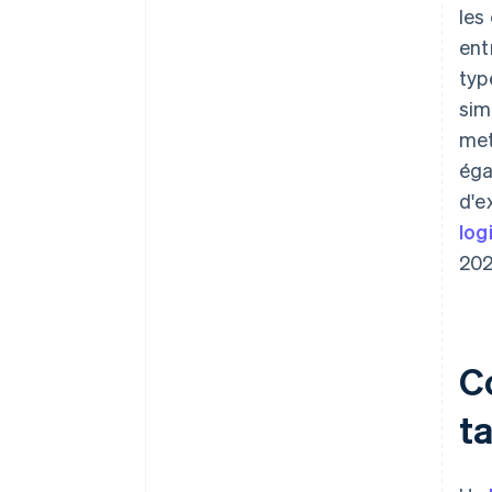
les
ent
typ
sim
met
éga
d'e
log
202
C
ta