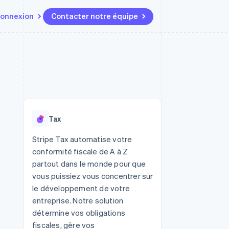
onnexion
Contacter notre équipe
Ressources
Écosystème
Contact
t marketplaces
Plus
Intégrations d'applications
Partenaires
Contacter notre équipe
Product roadmap
elle
Exemples de code
Stripe App Marketplace
Devenir partenaire
Découvrez les prochaines
r les
Blog des développeurs
évolutions
rs
État de l'API
 platforms
Radar
ciers intégrés
Tax
Prévention de la fraude
ratif
es et virtuelles
Atlas
Stripe Tax automatise votre
Constitution de start-up
conformité fiscale de A à Z
Climate
partout dans le monde pour que
Élimination du carbone
vous puissiez vous concentrer sur
Identity
le développement de votre
Vérification de l'identité
entreprise. Notre solution
détermine vos obligations
fiscales, gère vos