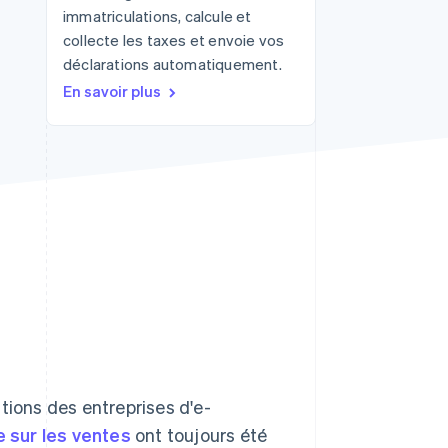
immatriculations, calcule et
collecte les taxes et envoie vos
déclarations automatiquement.
Stripe Sessions 2026
En savoir plus
Découvrez comment
Stripe construit
l’infrastructure
économique de l’IA.
Regarder la vidéo
tions des entreprises d'e-
e sur les ventes
ont toujours été