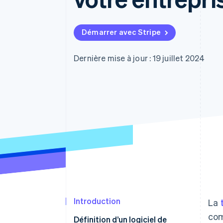
Authorization Boost
Acceptation optimisée
Link
Paiements accélérés
Démarrer avec Stripe
Financial Connections
Comptes financiers associés
Dernière mise à jour : 19 juillet 2024
Introduction
La
com
Définition d’un logiciel de