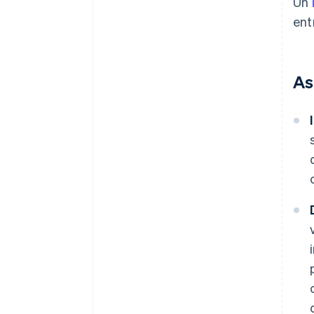
Un
ent
As