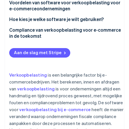
Verbeterde strategische financiële planning
Voordelen van software voor verkoopbelasting voor
e-commerceondernemingen
Afhandeling van de complexe aspecten van
verkoopbelasting voor e-commerce
Nauwkeurigheid in belastingberekeningen
Hoe kies je welke software je wilt gebruiken?
Oplossing voor compliance-uitdagingen in de online
Compliance met diverse rechtsgebieden
Inzicht in zakelijke behoeften
Compliance van verkoopbelasting voor e-commerce
detailhandel
in de toekomst
Besparing van tijd en middelen
Onderzoek naar beschikbare opties
Beheer van de dynamiek van verkoopbelasting in
Opkomende trends in software voor verkoopbelasting
Minder risico op boetes en audits
Evaluatie van functies en functionaliteit
meerdere rechtsgebieden
Aan de slag met Stripe
De rol van AI en machine learning bij fiscale
Verbeterde klantervaring
Beoordeling van gebruiksgemak en gebruikerservaring
Minder risico’s op niet-naleving
compliance
Ondersteuning voor schaalbaarheid en groei
Integratie met bestaande bedrijfssystemen
Toekomstige uitdagingen en kansen
Verkoopbelasting
is een belangrijke factor bij e-
commercebedrijven. Het berekenen, innen en afdragen
Integratie met andere bedrijfssystemen
Schaalbaarheid en toekomstbestendigheid
van
verkoopbelasting
is voor ondernemingen altijd een
Betere besluitvorming
Analyse van beveiliging en gegevensbescherming
handmatig en tijdrovend proces geweest, met mogelijke
fouten en complianceproblemen tot gevolg. De software
Kosten en ROI
voor
verkoopbelasting bij e-commerce
heeft de manier
veranderd waarop ondernemingen fiscale compliance
aanpakken door deze processen te automatiseren.