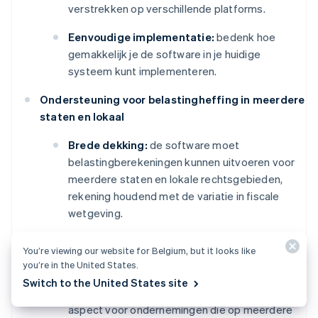
verstrekken op verschillende platforms.
Eenvoudige implementatie:
bedenk hoe
gemakkelijk je de software in je huidige
systeem kunt implementeren.
Ondersteuning voor belastingheffing in meerdere
staten en lokaal
Brede dekking:
de software moet
belastingberekeningen kunnen uitvoeren voor
meerdere staten en lokale rechtsgebieden,
rekening houdend met de variatie in fiscale
wetgeving.
Nexus-naleving:
de software moet de
You’re viewing our website for Belgium, but it looks like
nexus-verplichtingen in verschillende staten
you’re in the United States.
kunnen vaststellen en ervoor zorgen dat deze
Switch to the United States site
worden nageleefd. Dit is een belangrijk
aspect voor ondernemingen die op meerdere