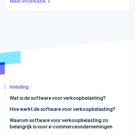
Meer informatie
Oprichting van een start-up
Climate
Ecosysteem
CO₂-verwijdering
Partners
Identity
Stripe App Marketplace
Online identiteitsverificatie
Stripe Sessions 2026
Ontdek hoe Stripe de economische infrastructuu
Nu bekijken
Inleiding
Wat is de software voor verkoopbelasting?
Hoe werkt de software voor verkoopbelasting?
Technische aspecten
Waarom software voor verkoopbelasting zo
belangrijk is voor e-commerceondernemingen
Functionele aspecten