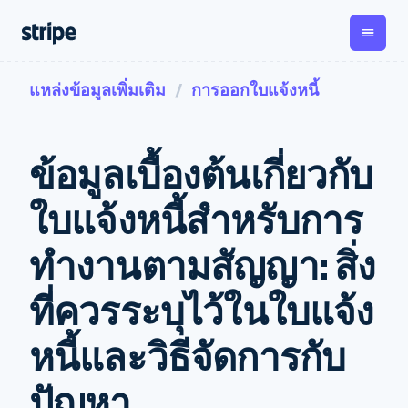
แหล่งข้อมูลเพิ่มเติม
การออกใบแจ้งหนี้
ตามขั้น
เอกสารประกอบ
เรียนรู้
การชำระเงิน
รายรับ
การ
แพลตฟอ
จัดการ
และ
องค์กร
Stripe Docs
บล็อก
เงิน
มาร์เก็ต
Payments
Billing
ธุรกิจสตาร์ทอัพ
ข้อมูลอ้างอิงเกี่ยวกับ API
เรื่องราวจากลูกค้า
ข้อมูลเบื้องต้นเกี่ยวกับ
การชำระเงิน
รายรับตาม
เพลส
ไลบรารีและ SDK
คู่มือ
ออนไลน์
แบบแผนล่วง
Stripe Apps
Global
Payment links
หน้า
Metronome
Payouts
Conne
ใบแจ้งหนี้สำหรับการ
การชำร
ตามกรณีใช้งาน
การชำระเงิน
การเรียกเก็บ
เบิกจ่าย
เงินสำห
การสนับสนุน
แบบไม่ต้อง
เงินตามการ
ให้กับ
ทำงานตามสัญญา: สิ่ง
แพลตฟอ
คู่มือ
การค้าแบบใช้เอเจนต์
เขียนโค้ด
Checkout
ใช้งาน
การชำระเงิน
บุคคลที่
อีคอมเมิร์ซ
รับการสนับสนุน
UI การชำระ
ตามรอบบิล
สาม
บริการทางการเงินที่ผสาน
รับการชำระเงินออนไลน์
แพ็กเกจการสนับสนุนที่ได้
การจัดการ
ที่ควรระบุไว้ในใบแจ้ง
เงินสำเร็จรูป
รวมในตัว
ติดตั้งใช้งานการชำระเงิน
รับการจัดการ
การชำระเงิน
Elements
การทำงานอัตโนมัติด้าน
สำเร็จรูป
บริการเฉพาะทาง
องค์ประกอบ UI
ตามรอบบิล
Invoicing
หนี้และวิธีจัดการกับ
การเงิน
สร้างแพลตฟอร์มหรือ
ครั้งเดียวหรือ
ที่ยืดหยุ่น
ธุรกิจทั่วโลก
มาร์เก็ตเพลส
ตามแบบแผน
วิธีการชำระ
การชำระเงินในแอป
จัดการการชำระเงินตาม
เงิน
ล่วงหน้า
Tax
ปัญหา
มาร์เก็ตเพลส
รอบบิล
เข้าถึงได้
คิดภาษีการ
บริษัท
การจัดการเงิน
เสนอการเรียกเก็บเงินตาม