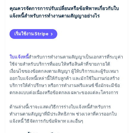
ตามกำหนดเวลาปกติ
ระบุข้อกำหนดการชำระเงินอย่างชัดเจน
คุณควรจัดการการปรับเปลี่ยนหรือข้อพิพาทเกี่ยวกับใบ
เมื่อเป็นไปตามเงื่อนไขการชำระเงิน
แจ้งหนี้สำหรับการทำงานตามสัญญาอย่างไร
อธิบายค่าใช้จ่ายอย่างละเอียด
หลังจากที่ลูกค้าอนุมัติงาน
เริ่มต้นด้วยใจที่เปิดกว้าง
การรูปแบบก็สำคัญ
เริ่มใช้งาน Stripe
เมื่อเริ่มทำงานร่วมกัน
สอบถามรายละเอียดอย่างจำเพาะเจาะจง
อ้างอิงสัญญา
เมื่อสิ้นสุดสัญญา
กลับไปทบทวนสัญญา
ตรวจสอบคำผิด
ใบแจ้งหนี้
สำหรับการทำงานตามสัญญาเป็นเอกสารที่ระบุค่า
หากมีการปรับเปลี่ยนเกิดขึ้น
ใช้จ่ายสำหรับบริการที่มอบให้หรือสินค้าที่ขายภายใต้
แสดงความโปร่งใสโดยใช้เอกสารสนับสนุน
สม่ำเสมอในเรื่องเวลา
เงื่อนไขของข้อตกลงตามสัญญา ผู้ให้บริการและผู้รับเหมา
ในวันที่ตกลงกันตามสัญญา
เจรจาปรับยอด
ออกใบแจ้งหนี้เหล่านี้ให้กับลูกค้า และมักใช้ในงานก่อสร้าง
พิจารณาใช้ซอฟต์แวร์ออกใบแจ้งหนี้
บริการให้คำปรึกษา หรือการทำงานฟรีแลนซ์ ซึ่งมักจะมีข้อ
บันทึกข้อมูลทั้งหมดในเอกสาร:
ตกลงแบบต่อเนื่องหรือข้อตกลงเฉพาะของแต่ละโครงการ
ยืนกรานหนักแน่นในเวลาที่เหมาะสม
ด้านล่างนี้เราจะแสดงวิธีการร่างใบแจ้งหนี้สำหรับการ
เสนอแผนการชำระเงิน หากจำเป็น
ทำงานตามสัญญาที่มีประสิทธิภาพ ช่วงเวลาที่ควรออกใบ
แจ้งหนี้ วิธีจัดการกับข้อพิพาท และอื่นๆ
เมื่อใดควรยกระดับสถานการณ์