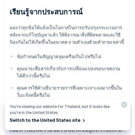
เรียนรู้จากประสบการณ์
มองว่าทุกข้อโต้แย้งเป็นโอกาสในการปรับปรุงกระบวนการ
หลังจากแก้ไขปัญหาแล้ว ให้พิจารณาสิ่งที่ผิดพลาดและวิธี
ป้องกันไม่ให้เกิดขึ้นในอนาคต ถามตัวเองด้วยคำถามเหล่านี้
ข้อกำหนดในสัญญาคลุมเครือเกินไปหรือไม่
กรีซ
คุณน่าจะสื่อสารเกี่ยวกับการเปลี่ยนแปลงขอบเขตงาน
English
ได้ดีกว่านี้หรือไม่
เขตบริหารพิเศษฮ่องกง ประเทศจีน
English
简体中文
คุณควรใช้คำอธิบายรายการที่เฉพาะเจาะจงมากขึ้นใน
แคนาดา
ใบแจ้งหนี้หรือไม่
English
Français
โครเอเชีย
You’re viewing our website for Thailand, but it looks like
English
Italiano
you’re in the United States.
จีนแผ่นดินใหญ่
Switch to the United States site
简体中文
English
ไซปรัส
เนื้อหาในบทความนี้มีไว้เพื่อให้ข้อมูลทั่วไปและมี
English