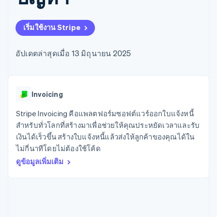
มากกว่า 125
ขายและ VAT
แพลตฟอร์ม
การใช้งาน
รายการ
Authorization
อัตโนมัติ
Revenue
แผนงานผลิตภัณฑ์
SaaS
ออกบัตรที่มีสเตเบิลคอยน์
Boost
Recognition
การประชุมประจำปีแบบ
รองรับอยู่
เริ่มใช้งาน Stripe
ยกระดับการ
เซสชัน
จัดเตรียมและจัดการ
ระบบ
ยอมรับการ
ตำแหน่งงาน
บริการด้วยเอเจนต์
อัตโนมัติ
ชำระเงิน
Link
ห้องข่าว
อัปเดตล่าสุดเมื่อ 13 มิถุนายน 2025
ตามอุตสาหกรรม
การชำระเงินที่
สำหรับการ
Stripe
Stripe Press
Sigma
รวดเร็วขึ้น
ทำบัญชี
รายงานที่
บริษัท AI
แหล่งข้อมูล
ออกแบบเอง
แวดวงครีเอเตอร์
Data
เกม
การติดต่อ
Invoicing
Pipeline
การบริการ การเดินทาง
การเชื่อมต่อการทำงาน
การซิงค์
และสันทนาการ
แอป
Stripe Invoicing คือแพลตฟอร์มซอฟต์แวร์ออกใบแจ้งหนี้
ติดต่อฝ่ายขาย
ข้อมูล
ประกันภัย
ตัวอย่างโค้ด
สมัครเป็นพาร์ทเนอร์
สำหรับทั่วโลกที่สร้างมาเพื่อช่วยให้คุณประหยัดเวลาและรับ
สื่อและความบันเทิง
บล็อกของนักพัฒนา
เงินได้เร็วขึ้น สร้างใบแจ้งหนี้แล้วส่งให้ลูกค้าของคุณได้ใน
องค์กรไม่แสวงผลกำไร
สถานะ API
บริการเฉพาะทาง
ไม่กี่นาทีโดยไม่ต้องใช้โค้ด
ภาครัฐ
เพิ่มเติม
ดูข้อมูลเพิ่มเติม
ธุรกิจค้าปลีก
Product roadmap
ดูสิ่งที่กำลังจะมาถึง
Radar
ระบบนิเวศ
การป้องกันการฉ้อโกง
Atlas