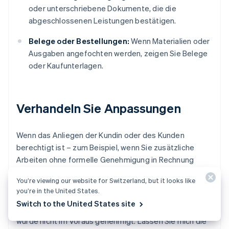
oder unterschriebene Dokumente, die die
abgeschlossenen Leistungen bestätigen.
Belege oder Bestellungen:
Wenn Materialien oder
Ausgaben angefochten werden, zeigen Sie Belege
oder Kaufunterlagen.
Verhandeln Sie Anpassungen
Wenn das Anliegen der Kundin oder des Kunden
berechtigt ist – zum Beispiel, wenn Sie zusätzliche
Arbeiten ohne formelle Genehmigung in Rechnung
gestellt haben –, seien Sie flexibel. Bieten Sie an, die
You’re viewing our website for Switzerland, but it looks like
Rechnung anzupassen oder eine Gutschrift für
you’re in the United States.
zukünftige Arbeiten zu gewähren. Zum Beispiel
Switch to the United States site
könnten Sie sagen: „Sie haben recht. Dieser Posten
wurde nicht im Voraus genehmigt. Lassen Sie mich die