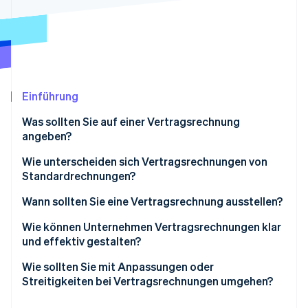
Betrugsprävention
Ecosystem
Atlas
Start-up-Gründung
Partner
Stripe App-Marktplatz
Climate
CO₂-Entnahme
Identity
Einführung
Online-Identitätsprüfung
Was sollten Sie auf einer Vertragsrechnung
angeben?
Wie unterscheiden sich Vertragsrechnungen von
Standardrechnungen?
Stripe-Sessions 2026
Erfahren Sie, wie Stripe Lösungen für die Wirtschaft
Vertragsrechnungen
Wann sollten Sie eine Vertragsrechnung ausstellen?
Jetzt ansehen
Standardrechnungen
Wenn Sie einen Meilenstein erreichen
Wie können Unternehmen Vertragsrechnungen klar
und effektiv gestalten?
Regelmäßiger Zeitplan
Machen Sie die Zahlungsbedingungen eindeutig
Wie sollten Sie mit Anpassungen oder
Wenn die Zahlungsvoraussetzungen erfüllt sind
Streitigkeiten bei Vertragsrechnungen umgehen?
Verwenden Sie detaillierte Beschreibungen der
Nachdem die Kundin oder der Kunde Ihre Arbeit
Rechnungsposten
Beginnen Sie mit einer offenen Einstellung