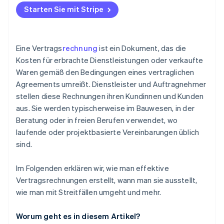
genehmigt hat
Starten Sie mit Stripe
Wichtige visuelle Elemente einbeziehen
Fragen Sie nach Einzelheiten
Zu Beginn Ihrer Zusammenarbeit
Auf den Vertrag verweisen
Überprüfen Sie den Vertrag
Am Ende des Vertrags
Eine Vertrags
rechnung
ist ein Dokument, das die
Korrekturlesen
Seien Sie transparent mit unterstützenden
Kosten für erbrachte Dienstleistungen oder verkaufte
Wenn Anpassungen vorgenommen werden
Dokumenten
Waren gemäß den Bedingungen eines vertraglichen
Seien Sie beim Timing konsistent
Vertraglich vereinbarte Zeitpunkte einhalten
Verhandeln Sie Anpassungen
Agreements umreißt. Dienstleister und Auftragnehmer
Erwägen Sie die Verwendung von
stellen diese Rechnungen ihren Kundinnen und Kunden
Rechnungssoftware
Vollständige Dokumentation
aus. Sie werden typischerweise im Bauwesen, in der
Bleiben Sie standhaft, wenn es angebracht ist
Beratung oder in freien Berufen verwendet, wo
laufende oder projektbasierte Vereinbarungen üblich
Bieten Sie einen Zahlungsplan an, falls erforderlich
sind.
Erkennen, wann man eskalieren muss
Im Folgenden erklären wir, wie man effektive
Aus Erfahrungen lernen
Vertragsrechnungen erstellt, wann man sie ausstellt,
wie man mit Streitfällen umgeht und mehr.
Worum geht es in diesem Artikel?