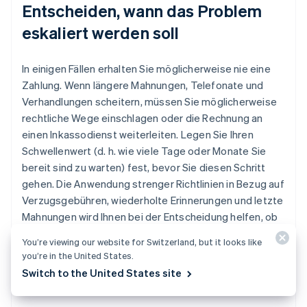
Entscheiden, wann das Problem
eskaliert werden soll
In einigen Fällen erhalten Sie möglicherweise nie eine
Zahlung. Wenn längere Mahnungen, Telefonate und
Verhandlungen scheitern, müssen Sie möglicherweise
rechtliche Wege einschlagen oder die Rechnung an
einen Inkassodienst weiterleiten. Legen Sie Ihren
Schwellenwert (d. h. wie viele Tage oder Monate Sie
bereit sind zu warten) fest, bevor Sie diesen Schritt
gehen. Die Anwendung strenger Richtlinien in Bezug auf
Verzugsgebühren, wiederholte Erinnerungen und letzte
Mahnungen wird Ihnen bei der Entscheidung helfen, ob
weitere Maßnahmen erforderlich sind – und ob die
You’re viewing our website for Switzerland, but it looks like
Beziehung repariert werden kann.
you’re in the United States.
Switch to the United States site