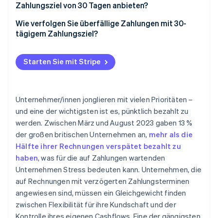
So weit wie möglich automatisieren
Zahlungsziel von 30 Tagen anbieten?
Risiko von Zahlungsverzug und -ausfällen
Frühzeitig kommunizieren
Wie verfolgen Sie überfällige Zahlungen mit 30-
Erhöhung des administrativen Aufwands
tägigem Zahlungsziel?
Anfechtungspotenzial
Senden Sie eine freundliche Erinnerung, sobald die
Frist abgelaufen ist
Starten Sie mit Stripe
Persönlichen Kontakt nach einer Woche aufnehmen
Zukünftige Arbeiten pausieren (falls erforderlich)
Unternehmer/innen jonglieren mit vielen Prioritäten –
und eine der wichtigsten ist es, pünktlich bezahlt zu
Verzugsgebühr in Betracht ziehen
werden. Zwischen März und August 2023 gaben 13 %
Entscheiden, wann das Problem eskaliert werden
der großen britischen Unternehmen an,
mehr als die
soll
Hälfte ihrer Rechnungen verspätet bezahlt zu
haben
, was für die auf Zahlungen wartenden
Unternehmen Stress bedeuten kann. Unternehmen, die
auf Rechnungen mit verzögerten Zahlungsterminen
angewiesen sind, müssen ein Gleichgewicht finden
zwischen Flexibilität für ihre Kundschaft und der
Kontrolle ihres eigenen Cashflows. Eine der gängigsten