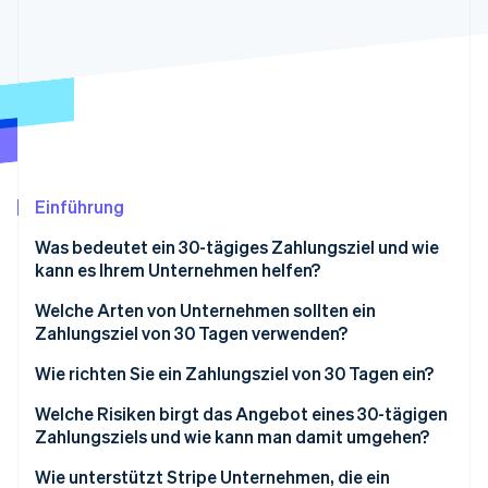
Betrugsprävention
Ecosystem
Atlas
Start-up-Gründung
Partner
Stripe App-Marktplatz
Climate
CO₂-Entnahme
Identity
Online-Identitätsprüfung
Einführung
Was bedeutet ein 30-tägiges Zahlungsziel und wie
kann es Ihrem Unternehmen helfen?
Stripe-Sessions 2026
Vorteile eines 30-tägigen Zahlungsziels
Welche Arten von Unternehmen sollten ein
Erfahren Sie, wie Stripe Lösungen für die Wirtschaft
Zahlungsziel von 30 Tagen verwenden?
Jetzt ansehen
Wie richten Sie ein Zahlungsziel von 30 Tagen ein?
Zahlungsbedingungen in Verträge aufnehmen
Welche Risiken birgt das Angebot eines 30-tägigen
Zahlungsziels und wie kann man damit umgehen?
Fristangaben auf Rechnungen
Zeitpunkt des Geldeingangs
Wie unterstützt Stripe Unternehmen, die ein