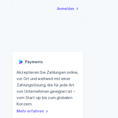
Anmelden
Ressourcen
Ecosystem
Kontakt
nd Marktplätze
Mehr
App-Integrationen
Partner
Sales-Team kontaktieren
Product roadmap
Code-Beispiele
Stripe App-Marktplatz
Partner werden
Ausblick
 Plattformen
Entwickler-Blog
eit
API-Status
Radar
Betrugsprävention
Payments
Atlas
onen
Start-up-Gründung
Akzeptieren Sie Zahlungen online,
vor Ort und weltweit mit einer
Climate
CO₂-Entnahme
Zahlungslösung, die für jede Art
von Unternehmen geeignet ist –
Identity
Online-Identitätsprüfung
vom Start-up bis zum globalen
Konzern.
Mehr erfahren