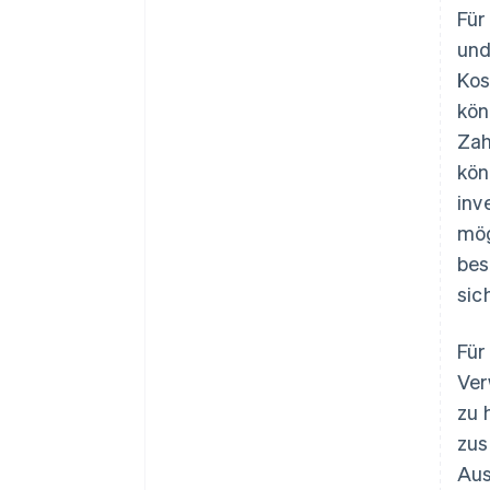
Für
und
Kos
kön
Zah
kön
inv
mög
bes
sic
Für
Ver
zu 
zus
Aus