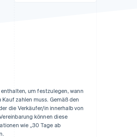
Stripe-Sessions 2026
Erfahren Sie, wie Stripe
Lösungen für die
Wirtschaftsinfrastruktur
für KI aufbaut.
Jetzt ansehen
enthalten, um festzulegen, wann
ren Kauf zahlen muss. Gemäß den
er die Verkäufer/in innerhalb von
 Vereinbarung können diese
iationen wie „30 Tage ab
n.