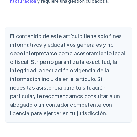
facturación
y requiere una gestión cuidadosa.
Alemania
El contenido de este artículo tiene solo fines
Deutsch
English
Australia
informativos y educativos generales y no
English
debe interpretarse como asesoramiento legal
Austria
Deutsch
English
o fiscal. Stripe no garantiza la exactitud, la
Bélgica
integridad, adecuación o vigencia de la
Nederlands
Français
Deutsch
English
Brasil
información incluida en el artículo. Si
Português
English
necesitas asistencia para tu situación
Bulgaria
particular, te recomendamos consultar a un
English
Canadá
abogado o un contador competente con
English
Français
licencia para ejercer en tu jurisdicción.
China continental
简体中文
English
Chipre
English