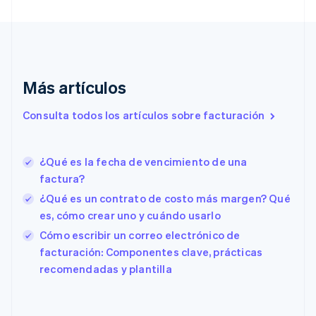
Croacia
English
Italiano
Dinamarca
English
Emiratos Árabes Unidos
English
Más artículos
Eslovaquia
English
Consulta todos los artículos sobre facturación
Eslovenia
English
Italiano
España
¿Qué es la fecha de vencimiento de una
Español
English
factura?
Estados Unidos
English
Español
简体中文
¿Qué es un contrato de costo más margen? Qué
Estonia
es, cómo crear uno y cuándo usarlo
English
Cómo escribir un correo electrónico de
Finlandia
English
Svenska
facturación: Componentes clave, prácticas
Francia
recomendadas y plantilla
Français
English
Gibraltar
English