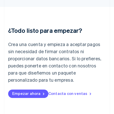
Grecia
English
Hungría
English
India
English
¿Todo listo para empezar?
Irlanda
English
Crea una cuenta y empieza a aceptar pagos
Italia
Italiano
English
sin necesidad de firmar contratos ni
Japón
proporcionar datos bancarios. Si lo prefieres,
日本語
English
Letonia
puedes ponerte en contacto con nosotros
English
para que diseñemos un paquete
Liechtenstein
personalizado para tu empresa.
Deutsch
English
Lituania
English
Empezar ahora
Contacta con ventas
Luxemburgo
Français
Deutsch
English
Malasia
English
简体中文