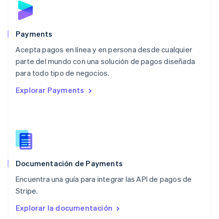
Malta
English
México
Español
English
Payments
Noruega
Acepta pagos en línea y en persona desde cualquier
English
parte del mundo con una solución de pagos diseñada
Nueva Zelandia
English
para todo tipo de negocios.
Países Bajos
Explorar Payments
Nederlands
English
Polonia
English
Portugal
Português
English
RAE de Hong Kong, China
English
简体中文
Documentación de Payments
Reino Unido
English
Encuentra una guía para integrar las API de pagos de
República Checa
Stripe.
English
Rumania
Explorar la documentación
English