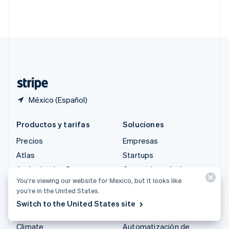
Singapur
English
简体中文
Suecia
Svenska
English
Suiza
Deutsch
Français
Italiano
English
Tailandia
ไทย
English
México (Español)
Productos y tarifas
Soluciones
Precios
Empresas
Atlas
Startups
Authorization Boost
Comercio agéntico
You’re viewing our website for Mexico, but it looks like
Billing
Criptomoneda
you’re in the United States.
Capital
E-commerce
Switch to the United States site
Checkout
Finanzas integradas
Climate
Automatización de