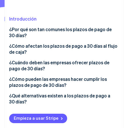
Introducción
Ecosistema
Sesiones de Stripe 2026
¿Por qué son tan comunes los plazos de pago de
Socios
Descubre cómo Stripe construye la infraestructura económi
30 días?
Stripe App Marketplace
Mirar ahora
¿Cómo afectan los plazos de pago a 30 días al flujo
de caja?
¿Cuándo deben las empresas ofrecer plazos de
pago de 30 días?
¿Cómo pueden las empresas hacer cumplir los
plazos de pago de 30 días?
Establece los plazos de pago por adelantado
¿Qué alternativas existen a los plazos de pago a
30 días?
Fomenta el pago puntual
Pago contra recibo
Desalentar los pagos atrasados
Empieza a usar Stripe
Pago por adelantado o depósitos por adelantado
Sé estratégico con tus seguimientos