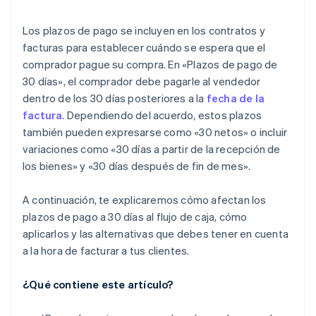
7 netos o 15 netos
Personaliza los plazos de pago para el cliente
Los plazos de pago se incluyen en los contratos y
45 netos o 60 netos
facturas para establecer cuándo se espera que el
Seguimiento de los datos de pago
comprador pague su compra. En «Plazos de pago de
Pagos basados en hitos
Utiliza el refuerzo positivo
30 días», el comprador debe pagarle al vendedor
Acuerdos de retención
dentro de los 30 días posteriores a la
fecha de la
Ten un plan de respaldo
factura
. Dependiendo del acuerdo, estos plazos
Modelos de suscripción o prepago
también pueden expresarse como «30 netos» o incluir
Pago por uso
variaciones como «30 días a partir de la recepción de
los bienes» y «30 días después de fin de mes».
Plazos de pago dinámicos
A continuación, te explicaremos cómo afectan los
plazos de pago a 30 días al flujo de caja, cómo
aplicarlos y las alternativas que debes tener en cuenta
a la hora de facturar a tus clientes.
¿Qué contiene este artículo?