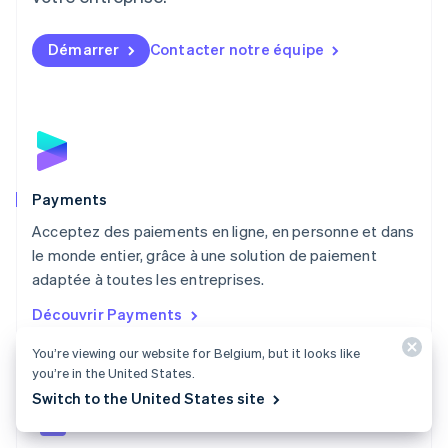
Malaisie
English
简体中文
Démarrer
Contacter notre équipe
Malte
English
Mexique
Español
English
Norvège
English
Nouvelle-Zélande
English
Payments
Pays-Bas
Acceptez des paiements en ligne, en personne et dans
Nederlands
English
le monde entier, grâce à une solution de paiement
Pologne
English
adaptée à toutes les entreprises.
Portugal
Découvrir Payments
Português
English
R.A.S. de Hong Kong, Chine
You’re viewing our website for Belgium, but it looks like
English
简体中文
you’re in the United States.
République tchèque
Switch to the United States site
English
Roumanie
English