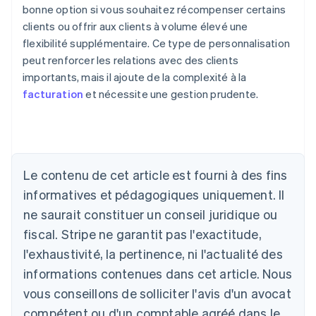
bonne option si vous souhaitez récompenser certains
clients ou offrir aux clients à volume élevé une
flexibilité supplémentaire. Ce type de personnalisation
peut renforcer les relations avec des clients
importants, mais il ajoute de la complexité à la
facturation
et nécessite une gestion prudente.
Allemagne
Le contenu de cet article est fourni à des fins
Deutsch
English
Australie
informatives et pédagogiques uniquement. Il
English
ne saurait constituer un conseil juridique ou
Autriche
Deutsch
English
fiscal. Stripe ne garantit pas l'exactitude,
Belgique
l'exhaustivité, la pertinence, ni l'actualité des
Nederlands
Français
Deutsch
English
Brésil
informations contenues dans cet article. Nous
Português
English
vous conseillons de solliciter l'avis d'un avocat
Bulgarie
compétent ou d'un comptable agréé dans le
English