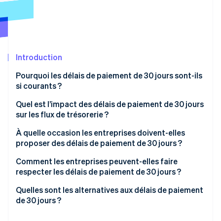
Découvrez les prochaines évolutions
Commerce en ligne
Radar
Prévention de la fraude
Écosystème
Atlas
Constitution de start-up
Introduction
Partenaires
Climate
Stripe App Marketplace
Pourquoi les délais de paiement de 30 jours sont-ils
Élimination du carbone
si courants ?
Identity
Vérification de l'identité
Quel est l’impact des délais de paiement de 30 jours
sur les flux de trésorerie ?
À quelle occasion les entreprises doivent-elles
proposer des délais de paiement de 30 jours ?
Stripe Sessions 2026
Comment les entreprises peuvent-elles faire
Découvrez comment Stripe construit l’infrastructure écono
respecter les délais de paiement de 30 jours ?
Regarder la vidéo
Définissez les conditions de paiement à l’avance
Quelles sont les alternatives aux délais de paiement
de 30 jours ?
Encouragez les paiements rapides
Paiement à la réception