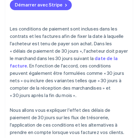
Découragez les retards de paiement
Démarrer avec Stripe
Paiement anticipé ou acomptes
Assure vos suivis de manière stratégique
Net 7 ou net 15
Personnalisez les délais de paiement en fonction du
Les conditions de paiement sont incluses dans les
client
Net 45 ou net 60
contrats et les factures afin de fixer la date à laquelle
l'acheteur est tenu de payer son achat. Dans les
Suivez les données de paiement
Paiements échelonnés
« délais de paiement de 30 jours », l'acheteur doit payer
Utilisez le renforcement positif
Contrats de type « retainer »
le marchand dans les 30 jours suivant la
date de la
facture
. En fonction de l'accord, ces conditions
Prévoyez un plan de secours
Modèles d’abonnement ou prépayés
peuvent également être formulées comme « 30 jours
Paiement à l’utilisation
nets » ou inclure des variantes telles que « 30 jours à
compter de la réception des marchandises » et
Délais de paiement dynamiques
« 30 jours après la fin du mois ».
Nous allons vous expliquer l'effet des délais de
paiement de 30 jours sur les flux de trésorerie,
l'application de ces conditions et les alternatives à
prendre en compte lorsque vous facturez vos clients.