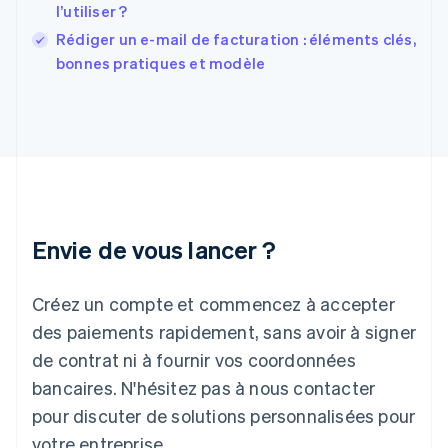
l’utiliser ?
Gibraltar
English
Rédiger un e-mail de facturation : éléments clés,
Grèce
bonnes pratiques et modèle
English
Hongrie
English
Inde
English
Irlande
English
Italie
Italiano
English
Envie de vous lancer ?
Japon
日本語
English
Créez un compte et commencez à accepter
Lettonie
English
des paiements rapidement, sans avoir à signer
Liechtenstein
de contrat ni à fournir vos coordonnées
Deutsch
English
Lituanie
bancaires. N'hésitez pas à nous contacter
English
pour discuter de solutions personnalisées pour
Luxembourg
votre entreprise.
Français
Deutsch
English