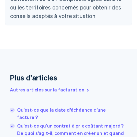
Canada
ou les territoires concernés pour obtenir des
English
Français
conseils adaptés à votre situation.
Chine continentale
简体中文
English
Chypre
English
Croatie
English
Italiano
Danemark
English
Émirats arabes unis
English
Plus d'articles
Espagne
Español
English
Autres articles sur la facturation
Estonie
English
États-Unis
Qu’est-ce que la date d’échéance d’une
English
Español
简体中文
facture ?
Finlande
English
Svenska
Qu’est-ce qu’un contrat à prix coûtant majoré ?
France
De quoi s’agit-il, comment en créer un et quand
Français
English