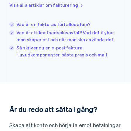
Irland
Visa alla artiklar om fakturering
English
Italien
Italiano
English
Vad är en fakturas förfallodatum?
Japan
日本語
English
Vad är ett kostnadsplusavtal? Vad det är, hur
Kanada
man skapar ett och när man ska använda det
English
Français
Så skriver du en e-postfaktura:
Kroatien
English
Italiano
Huvudkomponenter, bästa praxis och mall
Lettland
English
Liechtenstein
Deutsch
English
Litauen
English
Luxemburg
Français
Deutsch
English
Är du redo att sätta i gång?
Malaysia
English
简体中文
Malta
Skapa ett konto och börja ta emot betalningar
English