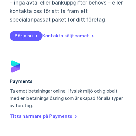
Mexiko
– inga avtal eller bankuppgifter behövs – eller
Español
English
kontakta oss för att ta fram ett
Nederländerna
specialanpassat paket för ditt företag.
Nederlands
English
Norge
English
Börja nu
Kontakta säljteamet
Nya Zeeland
English
Polen
English
Portugal
Português
English
Rumänien
English
Payments
Schweiz
Ta emot betalningar online, i fysisk miljö och globalt
Deutsch
Français
Italiano
English
med en betalningslösning som är skapad för alla typer
Singapore
English
简体中文
av företag.
Slovakien
Titta närmare på Payments
English
Slovenien
English
Italiano