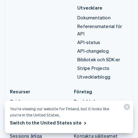
Utvecklare
Dokumentation
Referensmaterial för
API
API-status
API-changelog
Bibliotek och SDK:er
Stripe Projects
Utvecklarblogg
Resurser
Företag
Guider
Produktplan
You’re viewing our website for Finland, but it looks like
Kundberättelser
Karriärer
you’re in the United States.
Blogg
Nyhetsrum
Switch to the United States site
Community
Stripe Press
Sessions årliga
Kontakta säljteamet