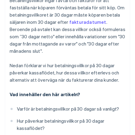
Betalningsvillkor ingår i avtal och fakturor för att
Anpassa betalningsvillkoren för kunden
45 eller 60 dagar
fastställa när köparen förväntas betala för sitt köp. Om
betalningsvillkoret är 30 dagar måste köparen betala
Spåra betalningsdata
Milstolpsbaserade betalningar
säljaren inom 30 dagar efter
fakturadatumet
.
Använd positiv förstärkning
Engagemangsavtal
Beroende på avtalet kan dessa villkor också formuleras
som ”30 dagar netto" eller innehålla variationer som "30
Ha en reservplan
Abonnemangsmodeller eller förbetalda modeller
dagar från mottagande av varor" och "30 dagar efter
Pay-as-you-go
månadens slut".
Dynamiska betalningsvillkor
Nedan förklarar vi hur betalningsvillkor på 30 dagar
påverkar kassaflödet, hur dessa villkor efterlevs och
alternativ att överväga när du fakturerar dina kunder.
Vad innehåller den här artikeln?
Varför är betalningsvillkor på 30 dagar så vanligt?
Hur påverkar betalningsvillkor på 30 dagar
kassaflödet?