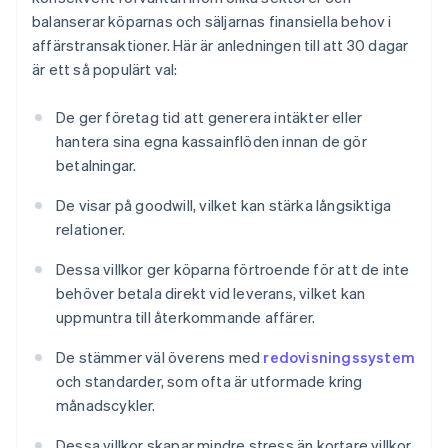
balanserar köparnas och säljarnas finansiella behov i
affärstransaktioner. Här är anledningen till att 30 dagar
är ett så populärt val:
De ger företag tid att generera intäkter eller
hantera sina egna kassainflöden innan de gör
betalningar.
De visar på goodwill, vilket kan stärka långsiktiga
relationer.
Dessa villkor ger köparna förtroende för att de inte
behöver betala direkt vid leverans, vilket kan
uppmuntra till återkommande affärer.
De stämmer väl överens med
redovisningssystem
och standarder, som ofta är utformade kring
månadscykler.
Dessa villkor skapar mindre stress än kortare villkor