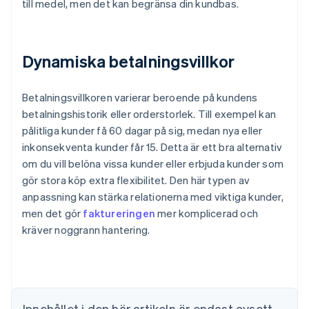
till medel, men det kan begränsa din kundbas.
Dynamiska betalningsvillkor
Betalningsvillkoren varierar beroende på kundens
betalningshistorik eller orderstorlek. Till exempel kan
pålitliga kunder få 60 dagar på sig, medan nya eller
inkonsekventa kunder får 15. Detta är ett bra alternativ
om du vill belöna vissa kunder eller erbjuda kunder som
gör stora köp extra flexibilitet. Den här typen av
anpassning kan stärka relationerna med viktiga kunder,
Australien
men det gör
faktureringen
mer komplicerad och
English
Belgien
kräver noggrann hantering.
Nederlands
Français
Deutsch
English
Brasilien
Português
English
Bulgarien
English
Innehållet i den här artikeln är endast avsett