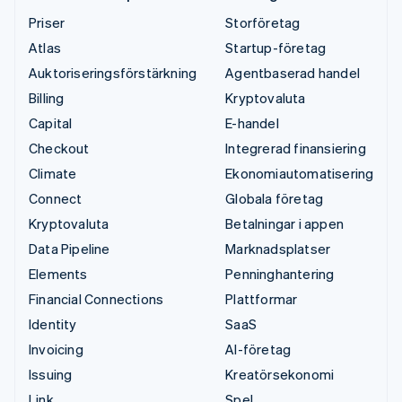
Priser
Storföretag
Atlas
Startup-företag
Auktoriseringsförstärkning
Agentbaserad handel
Billing
Kryptovaluta
Capital
E-handel
Checkout
Integrerad finansiering
Climate
Ekonomiautomatisering
Connect
Globala företag
Kryptovaluta
Betalningar i appen
Data Pipeline
Marknadsplatser
Elements
Penninghantering
Financial Connections
Plattformar
Identity
SaaS
Invoicing
AI-företag
Issuing
Kreatörsekonomi
Link
Spel