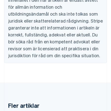
Cypern
för allmän information och
English
Danmark
utbildningsändamål och ska inte tolkas som
English
juridisk eller skatterelaterad rådgivning. Stripe
Estland
English
garanterar inte att informationen i artikeln är
Fastlandskina
korrekt, fullständig, adekvat eller aktuell. Du
简体中文
English
Finland
bör söka råd från en kompetent advokat eller
English
Svenska
revisor som är licensierad att praktisera i din
Frankrike
jurisdiktion för råd om din specifika situation.
Français
English
Förenade Arabemiraten
English
Gibraltar
English
Grekland
English
Hongkong SAR, Kina
English
简体中文
Indien
Fler artiklar
English