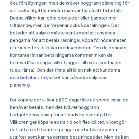
öka försäljningen, men de kräver noggrann planering för
att täcka utgifter medan man väntar på att få betalt.
Dessa villkor kan göra produkter eller tjänster mer
tilltalande, men de försenar också betalningen. Det
betyder att säljare måste vänta med att använda
pengarna för att betala räkningar, köpa förnödenheter
eller investera tillbaka i verksamheten. Om de behöver
kontanter innan betalningarna kommer in kan de
behöva låna pengar, vilket lägger till extra kostnader
(t.ex. ränta). Och det finns alltid en risk att kunderna
inte betalar i tid
, vilket kan påverka säljarnas
planering.
För köpare ger villkor på 30 dagar lite utrymme innan de
behöver betala, men det kräver noggrann
budgetövervakning för att undvika överutgifter.
Villkoren ger köpare extra tid och flexibilitet, vilket gör
det lättare att hantera pengar och betala av andra
utgifter som kan ha kortare betalningstider. Men de kan