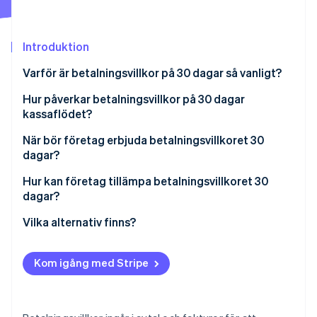
Identitetsverifiering online
Partner
Stripe App Marketplace
Introduktion
Varför är betalningsvillkor på 30 dagar så vanligt?
Stripe Sessions 2026
Hur påverkar betalningsvillkor på 30 dagar
Se hur Stripe bygger den ekonomiska inf
Titta nu
kassaflödet?
När bör företag erbjuda betalningsvillkoret 30
dagar?
Hur kan företag tillämpa betalningsvillkoret 30
dagar?
Var tydlig med betalningsvillkoren från början
Vilka alternativ finns?
Uppmuntra till snabba betalningar
Betalning vid mottagande
Kom igång med Stripe
Motverka sena betalningar
Förskottsbetalning eller direktinsättning
Var strategisk i din uppföljning
7 eller 15 dagar