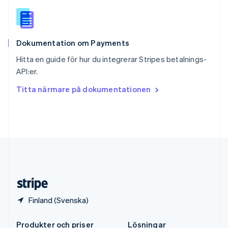
Spanien
Español
English
Storbritannien
English
Dokumentation om Payments
Sverige
Svenska
English
Hitta en guide för hur du integrerar Stripes betalnings-
Thailand
API:er.
ไทย
English
Tjeckien
Titta närmare på dokumentationen
English
Tyskland
Deutsch
English
Ungern
English
USA
English
Español
简体中文
Österrike
Deutsch
English
Finland (Svenska)
Produkter och priser
Lösningar