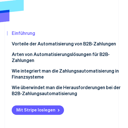
Betrugsprävention
Ecosystem
Atlas
Start-up-Gründung
Partner
Stripe App-Marktplatz
Climate
CO₂-Entnahme
Einführung
Identity
Vorteile der Automatisierung von B2B-Zahlungen
Online-Identitätsprüfung
Arten von Automatisierungslösungen für B2B-
Zahlungen
Wie integriert man die Zahlungsautomatisierung in
Finanzsysteme
Stripe-Sessions 2026
Erfahren Sie, wie Stripe Lösungen für die Wirtschaf
Wie überwindet man die Herausforderungen bei der
Jetzt ansehen
B2B-Zahlungsautomatisierung
Integration
Mit Stripe loslegen
Change Management
Datensicherheit und Betrugsprävention