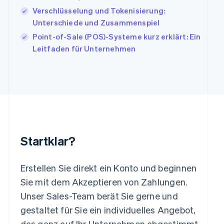
English
Français
Verschlüsselung und Tokenisierung:
Kroatien
English
Italiano
Unterschiede und Zusammenspiel
Lettland
Point-of-Sale (POS)-Systeme kurz erklärt: Ein
English
Leitfaden für Unternehmen
Liechtenstein
Deutsch
English
Litauen
English
Luxemburg
Français
Deutsch
English
Malaysia
English
简体中文
Malta
Startklar?
English
Mexiko
Español
English
Erstellen Sie direkt ein Konto und beginnen
Neuseeland
Sie mit dem Akzeptieren von Zahlungen.
English
Niederlande
Unser Sales-Team berät Sie gerne und
Nederlands
English
gestaltet für Sie ein individuelles Angebot,
Norwegen
das ganz auf Ihr Unternehmen abgestimmt