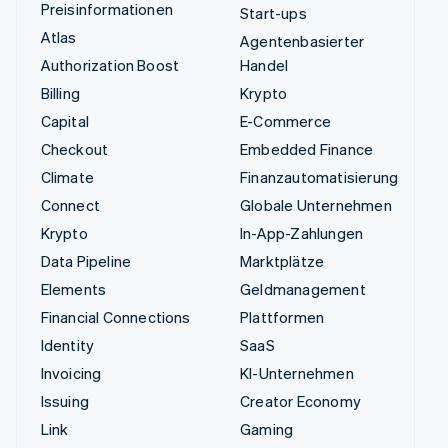
Preisinformationen
Start-ups
Atlas
Agentenbasierter
Authorization Boost
Handel
Billing
Krypto
Capital
E-Commerce
Checkout
Embedded Finance
Climate
Finanzautomatisierung
Connect
Globale Unternehmen
Krypto
In-App-Zahlungen
Data Pipeline
Marktplätze
Elements
Geldmanagement
Financial Connections
Plattformen
Identity
SaaS
Invoicing
KI-Unternehmen
Issuing
Creator Economy
Link
Gaming