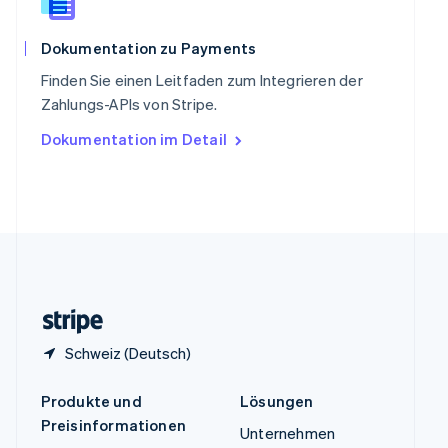
Spanien
Español
English
Thailand
Dokumentation zu Payments
ไทย
English
Finden Sie einen Leitfaden zum Integrieren der
Tschechische Republik
Zahlungs-APIs von Stripe.
English
Ungarn
Dokumentation im Detail
English
Vereinigte Arabische Emirate
English
Vereinigte Staaten
English
Español
简体中文
Vereinigtes Königreich
English
Zypern
English
Schweiz (Deutsch)
Produkte und
Lösungen
Preisinformationen
Unternehmen