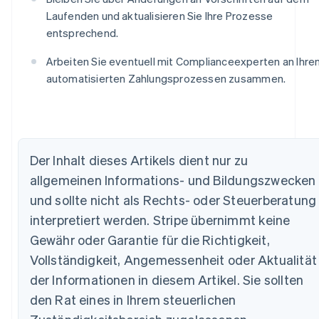
Laufenden und aktualisieren Sie Ihre Prozesse
entsprechend.
Arbeiten Sie eventuell mit Complianceexperten an Ihre
automatisierten Zahlungsprozessen zusammen.
Der Inhalt dieses Artikels dient nur zu
Australien
allgemeinen Informations- und Bildungszwecken
English
Belgien
und sollte nicht als Rechts- oder Steuerberatung
Nederlands
Français
Deutsch
English
interpretiert werden. Stripe übernimmt keine
Brasilien
Português
English
Gewähr oder Garantie für die Richtigkeit,
Bulgarien
Vollständigkeit, Angemessenheit oder Aktualität
English
Dänemark
der Informationen in diesem Artikel. Sie sollten
English
den Rat eines in Ihrem steuerlichen
Deutschland