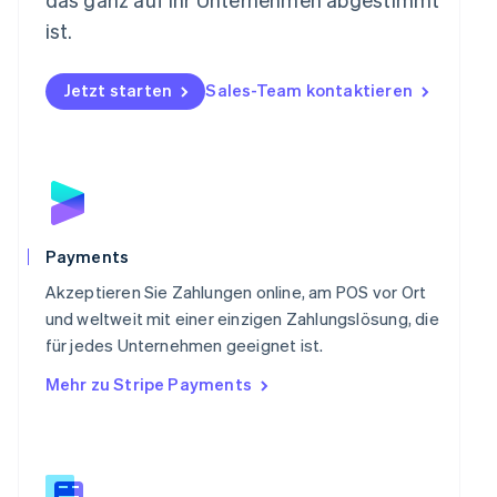
English
Österreich
ist.
Deutsch
English
Polen
Jetzt starten
Sales-Team kontaktieren
English
Portugal
Português
English
Rumänien
English
Schweden
Svenska
English
Schweiz
Payments
Deutsch
Français
Italiano
English
Singapur
Akzeptieren Sie Zahlungen online, am POS vor Ort
English
简体中文
und weltweit mit einer einzigen Zahlungslösung, die
Slowakei
für jedes Unternehmen geeignet ist.
English
Mehr zu Stripe Payments
Slowenien
English
Italiano
Sonderverwaltungsregion Hongkong,
China
English
简体中文