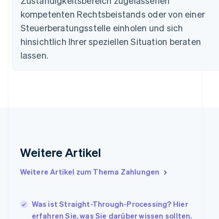
Zuständigkeitsbereich zugelassenen
Deutsch
English
Estland
kompetenten Rechtsbeistands oder von einer
English
Steuerberatungsstelle einholen und sich
Festlandchina
hinsichtlich Ihrer speziellen Situation beraten
简体中文
English
Finnland
lassen.
English
Svenska
Frankreich
Français
English
Gibraltar
English
Griechenland
English
Indien
English
Weitere Artikel
Irland
English
Italien
Weitere Artikel zum Thema Zahlungen
Italiano
English
Japan
日本語
English
Was ist Straight-Through-Processing? Hier
Kanada
erfahren Sie, was Sie darüber wissen sollten.