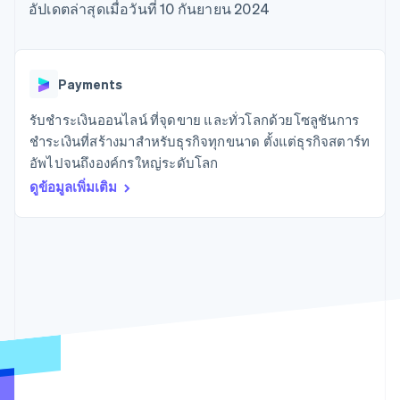
มากกว่า 125
ขายและ VAT
อัปเดตล่าสุดเมื่อวันที่ 10 กันยายน 2024
แพลตฟอร์ม
การใช้งาน
รายการ
Authorization
อัตโนมัติ
Revenue
แผนงานผลิตภัณฑ์
SaaS
ออกบัตรที่มีสเตเบิลคอยน์
Boost
Recognition
การประชุมประจำปีแบบ
รองรับอยู่
ยกระดับการ
เซสชัน
จัดเตรียมและจัดการ
ระบบ
ยอมรับการ
ตำแหน่งงาน
บริการด้วยเอเจนต์
Payments
อัตโนมัติ
ชำระเงิน
Link
ห้องข่าว
ตามอุตสาหกรรม
การชำระเงินที่
สำหรับการ
Stripe
Stripe Press
รับชำระเงินออนไลน์ ที่จุดขาย และทั่วโลกด้วยโซลูชันการ
Sigma
รวดเร็วขึ้น
ทำบัญชี
รายงานที่
บริษัท AI
ชำระเงินที่สร้างมาสำหรับธุรกิจทุกขนาด ตั้งแต่ธุรกิจสตาร์ท
แหล่งข้อมูล
ออกแบบเอง
แวดวงครีเอเตอร์
อัพไปจนถึงองค์กรใหญ่ระดับโลก
Data
เกม
การติดต่อ
Pipeline
ดูข้อมูลเพิ่มเติม
การบริการ การเดินทาง
การเชื่อมต่อการทำงาน
การซิงค์
และสันทนาการ
แอป
ติดต่อฝ่ายขาย
ข้อมูล
ประกันภัย
ตัวอย่างโค้ด
สมัครเป็นพาร์ทเนอร์
สื่อและความบันเทิง
บล็อกของนักพัฒนา
องค์กรไม่แสวงผลกำไร
สถานะ API
บริการเฉพาะทาง
ภาครัฐ
เพิ่มเติม
ธุรกิจค้าปลีก
Product roadmap
ดูสิ่งที่กำลังจะมาถึง
Radar
ระบบนิเวศ
การป้องกันการฉ้อโกง
Atlas