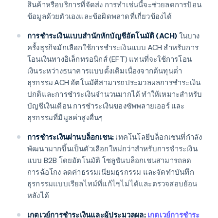
สินค้าหรือบริการที่จัดส่ง การทําเช่นนี้จะช่วยลดการป้อน
ข้อมูลด้วยตัวเองและข้อผิดพลาดที่เกี่ยวข้องได้
การชำระเงินแบบสำนักหักบัญชีอัตโนมัติ (ACH)
ในบาง
ครั้งธุรกิจมักเลือกใช้การชำระเงินแบบ ACH สําหรับการ
โอนเงินทางอิเล็กทรอนิกส์ (EFT) แทนที่จะใช้การโอน
เงินระหว่างธนาคารแบบดั้งเดิมเนื่องจากต้นทุนต่ํา
ธุรกรรม ACH อัตโนมัติสามารถประมวลผลการชําระเงิน
ปกติและการชําระเงินจํานวนมากได้ ทําให้เหมาะสําหรับ
บัญชีเงินเดือน การชําระเงินของซัพพลายเออร์ และ
ธุรกรรมที่มีมูลค่าสูงอื่นๆ
การชําระเงินผ่านบล็อกเชน:
เทคโนโลยีบล็อกเชนที่กำลัง
พัฒนามากขึ้นเป็นตัวเลือกใหม่กว่าสําหรับการชําระเงิน
แบบ B2B โดยอัตโนมัติ โซลูชันบล็อกเชนสามารถลด
การฉ้อโกง ลดค่าธรรมเนียมธุรกรรม และจัดทําบันทึก
ธุรกรรมแบบเรียลไทม์ที่แก้ไขไม่ได้และตรวจสอบย้อน
หลังได้
เกตเวย์การชําระเงินและผู้ประมวลผล:
เกตเวย์การชําระ