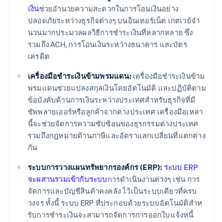
เงิน
ช่วยอํานวยความสะดวกในการโอนเงินอย่าง
ปลอดภัยระหว่างธุรกิจต่างๆ บนอินเทอร์เน็ต เกตเวย์จํา
นวนมากประมวลผลวิธีการชําระเงินที่หลากหลาย ซึ่ง
รวมถึง ACH, การโอนเงินระหว่างธนาคาร และบัตร
เครดิต
เครื่องมือชําระเงินข้ามพรมแดน:
เครื่องมือชําระเงินข้าม
พรมแดนช่วยแปลงสกุลเงินโดยอัตโนมัติ และปฏิบัติตาม
ข้อบังคับด้านการเงินระหว่างประเทศสําหรับธุรกิจที่มี
ซัพพลายเออร์หรือลูกค้าจากต่างประเทศ เครื่องมือเหล่า
นี้จะช่วยจัดการความซับซ้อนของธุรกรรมต่างประเทศ
รวมถึงกฎหมายด้านภาษีและอัตราแลกเปลี่ยนที่แตกต่าง
กัน
ระบบการวางแผนทรัพยากรองค์กร (ERP):
ระบบ ERP
จะผสานรวมเข้ากับระบบ
การดําเนินงานต่างๆ เช่น การ
จัดการและบัญชีสินค้าคงคลัง ไว้เป็นระบบเดียวที่ครบ
วงจร ทั้งนี้ ระบบ ERP ที่ประกอบด้วยระบบอัตโนมัติสําห
รับการชําระเงินจะสามารถจัดการการออกใบแจ้งหนี้