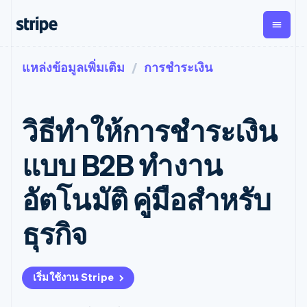
แหล่งข้อมูลเพิ่มเติม
การชำระเงิน
ตามขั้น
เอกสารประกอบ
เรียนรู้
การชำระเงิน
รายรับ
การ
แพลตฟอ
จัดการ
และ
องค์กร
Stripe Docs
บล็อก
เงิน
มาร์เก็ต
Payments
Billing
ธุรกิจสตาร์ทอัพ
ข้อมูลอ้างอิงเกี่ยวกับ API
เรื่องราวจากลูกค้า
วิธีทําให้การชําระเงิน
การชำระเงิน
รายรับตาม
เพลส
ไลบรารีและ SDK
คู่มือ
ออนไลน์
แบบแผนล่วง
Stripe Apps
Global
Payment links
หน้า
Metronome
Payouts
Conne
แบบ B2B ทํางาน
การชำร
ตามกรณีใช้งาน
การชำระเงิน
การเรียกเก็บ
เบิกจ่าย
เงินสำห
การสนับสนุน
แบบไม่ต้อง
เงินตามการ
ให้กับ
อัตโนมัติ คู่มือสําหรับ
แพลตฟอ
คู่มือ
การค้าแบบใช้เอเจนต์
เขียนโค้ด
Checkout
ใช้งาน
การชำระเงิน
บุคคลที่
อีคอมเมิร์ซ
รับการสนับสนุน
UI การชำระ
ตามรอบบิล
สาม
บริการทางการเงินที่ผสาน
รับการชำระเงินออนไลน์
แพ็กเกจการสนับสนุนที่ได้
การจัดการ
ธุรกิจ
เงินสำเร็จรูป
รวมในตัว
ติดตั้งใช้งานการชำระเงิน
รับการจัดการ
การชำระเงิน
Elements
การทำงานอัตโนมัติด้าน
สำเร็จรูป
บริการเฉพาะทาง
องค์ประกอบ UI
ตามรอบบิล
Invoicing
การเงิน
สร้างแพลตฟอร์มหรือ
ครั้งเดียวหรือ
ที่ยืดหยุ่น
ธุรกิจทั่วโลก
มาร์เก็ตเพลส
ตามแบบแผน
วิธีการชำระ
เริ่มใช้งาน Stripe
การชำระเงินในแอป
จัดการการชำระเงินตาม
เงิน
ล่วงหน้า
Tax
มาร์เก็ตเพลส
รอบบิล
เข้าถึงได้
คิดภาษีการ
บริษัท
การจัดการเงิน
เสนอการเรียกเก็บเงินตาม