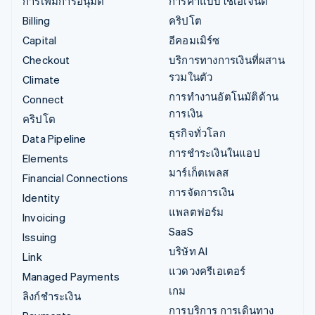
การเพิ่มการอนุมัติ
การค้าแบบใช้เอเจนต์
Billing
คริปโต
Capital
อีคอมเมิร์ซ
Checkout
บริการทางการเงินที่ผสาน
รวมในตัว
Climate
การทำงานอัตโนมัติด้าน
Connect
การเงิน
คริปโต
ธุรกิจทั่วโลก
Data Pipeline
การชำระเงินในแอป
Elements
มาร์เก็ตเพลส
Financial Connections
การจัดการเงิน
Identity
แพลตฟอร์ม
Invoicing
SaaS
Issuing
บริษัท AI
Link
แวดวงครีเอเตอร์
Managed Payments
เกม
ลิงก์ชำระเงิน
การบริการ การเดินทาง