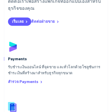
ติดต่อเราเพื่อสร้างแพ็กเกจที่ออกแบบเองสำหรับ
ลิทัวเนีย
English
ธุรกิจของคุณ
สเปน
Español
English
สโลวาเกีย
เริ่มเลย
ติดต่อฝ่ายขาย
English
สโลวีเนีย
English
Italiano
สวิตเซอร์แลนด์
Deutsch
Français
Italiano
English
สวีเดน
Svenska
English
Payments
สหรัฐอเมริกา
English
Español
简体中文
รับชำระเงินออนไลน์ ที่จุดขาย และทั่วโลกด้วยโซลูชันการ
สหรัฐอาหรับเอมิเรตส์
ชำระเงินที่สร้างมาสำหรับธุรกิจทุกขนาด
English
สำรวจ Payments
สหราชอาณาจักร
English
สาธารณรัฐเช็ก
English
สิงคโปร์
English
简体中文