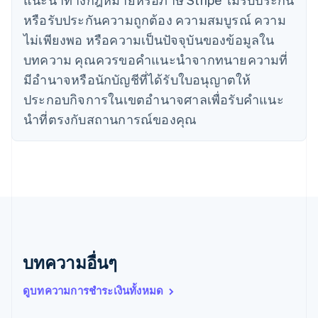
ญี่ปุ่น
หรือรับประกันความถูกต้อง ความสมบูรณ์ ความ
日本語
English
เดนมาร์ก
ไม่เพียงพอ หรือความเป็นปัจจุบันของข้อมูลใน
English
บทความ คุณควรขอคําแนะนําจากทนายความที่
ไทย
ไทย
English
มีอํานาจหรือนักบัญชีที่ได้รับใบอนุญาตให้
นอร์เวย์
ประกอบกิจการในเขตอํานาจศาลเพื่อรับคําแนะ
English
นิวซีแลนด์
นําที่ตรงกับสถานการณ์ของคุณ
English
เนเธอร์แลนด์
Nederlands
English
บราซิล
Português
English
บัลแกเรีย
English
เบลเยียม
Nederlands
Français
Deutsch
English
บทความอื่นๆ
โปรตุเกส
Português
English
ดูบทความการชำระเงินทั้งหมด
โปแลนด์
English