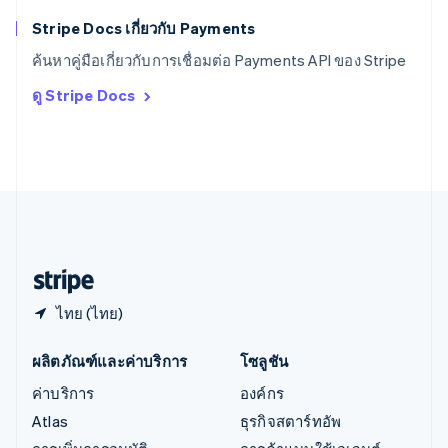
ออสเตรเลีย
English
Stripe Docs เกี่ยวกับ Payments
ออสเตรีย
ค้นหาคู่มือเกี่ยวกับการเชื่อมต่อ Payments API ของ Stripe
Deutsch
English
อิตาลี
ดู Stripe Docs
Italiano
English
อินเดีย
English
เอสโตเนีย
English
ไอร์แลนด์
English
ฮังการี
English
ไทย (ไทย)
ผลิตภัณฑ์และค่าบริการ
โซลูชัน
ค่าบริการ
องค์กร
Atlas
ธุรกิจสตาร์ทอัพ