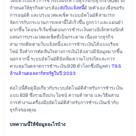
โดยทั่วไปแล้ว การชำระเงินระหว่างธุรกิจกับธุรกิจ (B2B) จะ
ฉ้อโกง
กำหนดให้ธุรกิจต่างๆ ต้อง
ส่งใบแจ้งหนี้
ด้วยตัวเอง เพื่อขอรับ
การอนุมัติ และประมวลผลเช็ค ระบบอัตโนมัติสามารถ
ค่าใช้จ่าย
จัดการกับกระบวนการเหล่านี้ได้เร็วขึ้น ถูกกว่า และแม่นยํา
การปฏิบัติตามข้อกําหนด
มากขึ้น โดยจะริเริ่มขั้นตอนการชําระเงินทางอิเล็กทรอนิกส์
แทนการประมวลผลเช็คที่เป็นกระดาษ เนื่องจากธุรกิจ
สามารถติดตามใบแจ้งหนี้และการชําระเงินได้แบบเรียล
ไทม์ จึงทําการตัดสินใจทางการเงินได้อย่างมีข้อมูลมากขึ้น
นอกจากนี้ ระบบอัตโนมัติยังเพิ่มความโปร่งใสและการ
ควบคุมในตลาดการชําระเงิน B2B ทั่วโลกซึ่งมีมูลค่า
79.5
ล้านล้านดอลลาร์สหรัฐในปี 2023
ต่อไปนี้คือคู่มือเกี่ยวกับระบบอัตโนมัติสําหรับการชําระเงิน
แบบ B2B ซึ่งรวมถึงประโยชน์ ความท้าทาย และวิธีผสาน
การทํางานเครื่องมืออัตโนมัติสําหรับการชําระเงินเข้ากับ
ธุรกิจของคุณ
บทความนี้ให้ข้อมูลอะไรบ้าง