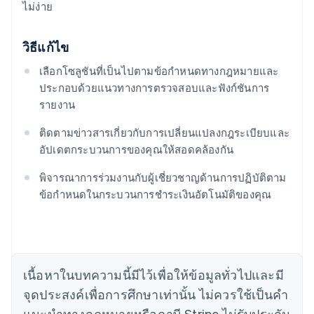
ไม่ง่าย
วิธีแก้ไข
เลือกโซลูชันที่เป็นไปตามข้อกําหนดทางกฎหมายและ
ประกอบด้วยแนวทางการตรวจสอบและฟังก์ชันการ
รายงาน
ติดตามข่าวสารเกี่ยวกับการเปลี่ยนแปลงกฎระเบียบและ
กรีซ
อัปเดตกระบวนการของคุณให้สอดคล้องกัน
English
เขตบริหารพิเศษฮ่องกง ประเทศจีน
พิจารณาการร่วมงานกับผู้เชี่ยวชาญด้านการปฏิบัติตาม
English
简体中文
ข้อกําหนดในกระบวนการชําระเงินอัตโนมัติของคุณ
แคนาดา
English
Français
โครเอเชีย
English
Italiano
จีนแผ่นดินใหญ่
เนื้อหาในบทความนี้มีไว้เพื่อให้ข้อมูลทั่วไปและมี
简体中文
English
ไซปรัส
จุดประสงค์เพื่อการศึกษาเท่านั้น ไม่ควรใช้เป็นคํา
English
แนะนําทางกฎหมายหรือภาษี Stripe ไม่รับประกัน