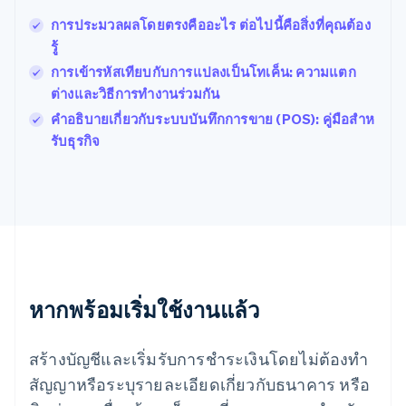
ฝรั่งเศส
Français
English
การประมวลผลโดยตรงคืออะไร ต่อไปนี้คือสิ่งที่คุณต้อง
ฟินแลนด์
รู้
English
Svenska
การเข้ารหัสเทียบกับการแปลงเป็นโทเค็น: ความแตก
มอลตา
ต่างและวิธีการทํางานร่วมกัน
English
มาเลเซีย
คำอธิบายเกี่ยวกับระบบบันทึกการขาย (POS): คู่มือสําห
English
简体中文
รับธุรกิจ
เม็กซิโก
Español
English
ยิบรอลตาร์
English
เยอรมนี
Deutsch
English
โรมาเนีย
English
ลักเซมเบิร์ก
หากพร้อมเริ่มใช้งานแล้ว
Français
Deutsch
English
ลัตเวีย
สร้างบัญชีและเริ่มรับการชำระเงินโดยไม่ต้องทำ
English
ลิกเตนสไตน์
สัญญาหรือระบุรายละเอียดเกี่ยวกับธนาคาร หรือ
Deutsch
English