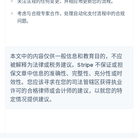
关注法规的任何变更，并相应地更新您的流程。
巴西
Português
English
考虑与合规专家合作，处理自动化支付流程中的合规
保加利亚
问题。
English
比利时
Nederlands
Français
Deutsch
English
波兰
English
丹麦
本文中的内容仅供一般信息和教育目的，不应
English
被解释为法律或税务建议。Stripe 不保证或担
德国
保文章中信息的准确性、完整性、充分性或时
Deutsch
English
法国
效性。您应该寻求在您的司法管辖区获得执业
Français
English
许可的合格律师或会计师的建议，以就您的特
芬兰
定情况提供建议。
English
Svenska
荷兰
Nederlands
English
加拿大
English
Français
捷克
English