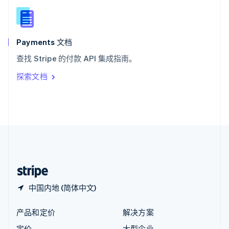
新西兰
English
匈牙利
English
Payments 文档
意大利
查找 Stripe 的付款 API 集成指南。
Italiano
English
印度
探索文档
English
英国
English
直布罗陀
English
中国内地
简体中文
English
中国香港特别行政区
English
简体中文
中国内地 (简体中文)
产品和定价
解决方案
定价
大型企业