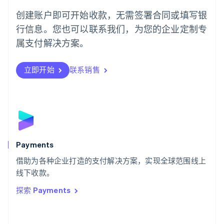
葡萄牙
创建账户即可开始收款，无需签署合同或填写银
Português
English
行信息。您也可以联系我们，为您的企业定制专
日本
日本語
English
属支付解决方案。
瑞典
Svenska
English
瑞士
立即开始
联系销售
Deutsch
Français
Italiano
English
塞浦路斯
English
斯洛伐克
English
斯洛文尼亚
English
Italiano
Payments
泰国
ไทย
English
借助为各种企业打造的支付解决方案，实现全球范围线上
希腊
线下收款。
English
探索 Payments
西班牙
Español
English
新加坡
English
简体中文