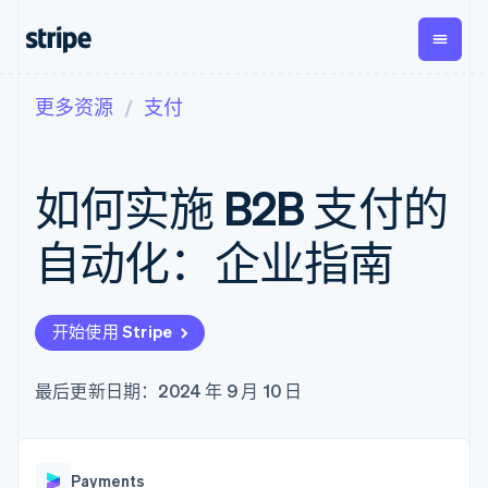
更多资源
支付
按企业阶段
文档
学习
支付
营收
资金管
平台
理
易市
大型企业
Stripe 文档
博客
Payments
Billing
初创企业
API 参考文档
客户案例
如何实施 B2B 支付的
在线支付
经常性收入
Global
Conn
库与 SDK
指南
Payment links
Metronome
Payouts
Stripe Apps
按用量计费
平台
自动化：企业指南
无代码支付
Subscriptions
向第三
按应用场景
Checkout
方打款
支持
预构建支付界
订阅管理
指南
智能体商务
面
Invoicing
加密货币
获取支持
一次性或定期
Elements
开始使用 Stripe
电子商务
接受线上付款
托管支持方案
灵活的 UI 组件
账单
嵌入式金融
实施预置结账流程
专业服务
Payment
Tax
财务自动化
构建平台或交易市场
最后更新日期：2024 年 9 月 10 日
methods
销售税和增值
全球化企业
管理订阅
接入 125+ 种支
税自动化
应用内支付
提供按用量计费
付方式
Revenue
交易市场
发行稳定币支持的支付卡
Authorization
Recognition
公司
资金管理
通过智能体配置和管理服
Boost
会计自动化
Payments
平台
务