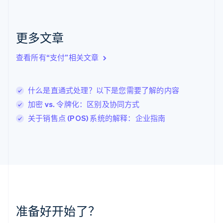
克罗地亚
English
Italiano
拉脱维亚
更多文章
English
立陶宛
查看所有“支付”相关文章
English
列支敦士登
Deutsch
English
卢森堡
什么是直通式处理？以下是您需要了解的内容
Français
Deutsch
English
加密 vs. 令牌化：区别及协同方式
罗马尼亚
关于销售点 (POS) 系统的解释：企业指南
English
马尔他
English
马来西亚
English
简体中文
美国
English
Español
简体中文
墨西哥
Español
English
准备好开始了？
挪威
English