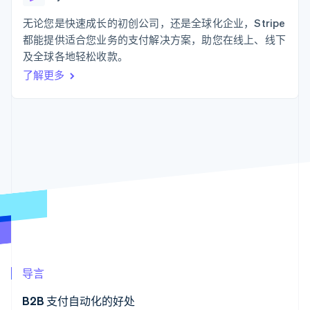
支付成功率优
Stripe Sigma
产品路线图
SaaS
化
自定义报告
Sessions 年度大会
无论您是快速成长的初创公司，还是全球化企业，Stripe
Link
Data Pipeline
招聘
都能提供适合您业务的支付解决方案，助您在线上、线下
加速结账
数据同步
资讯中心
资源
及全球各地轻松收款。
Stripe Press
按行业
了解更多
应用集成
AI 企业
代码示例
更多
创作者经济
开发者博客
联系
Product roadmap
游戏
API 状态
了解未来规划
酒店、旅游与休闲
联系销售
保险
Radar
成为合作伙伴
媒体与娱乐
欺诈防范
非营利组织
Atlas
专业服务
初创企业注册
公共部门
零售
Climate
碳移除
生态系统
导言
合作伙伴
Stripe App Marketplace
B2B 支付自动化的好处
Stripe Sessions 2026