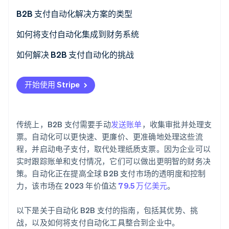
了解 Stripe 如何为 AI 构建经济基础设施。
B2B 支付自动化解决方案的类型
立即观看
如何将支付自动化集成到财务系统
如何解决 B2B 支付自动化的挑战
系统集成
开始使用 Stripe
变更管理
数据安全和欺诈预防
传统上，B2B 支付需要手动
发送账单
，收集审批并处理支
成本
票。自动化可以更快速、更廉价、更准确地处理这些流
程，并启动电子支付，取代处理纸质支票。因为企业可以
合规
实时跟踪账单和支付情况，它们可以做出更明智的财务决
策。自动化正在提高全球 B2B 支付市场的透明度和控制
力，该市场在 2023 年价值达
79.5 万亿美元
。
以下是关于自动化 B2B 支付的指南，包括其优势、挑
战，以及如何将支付自动化工具整合到企业中。