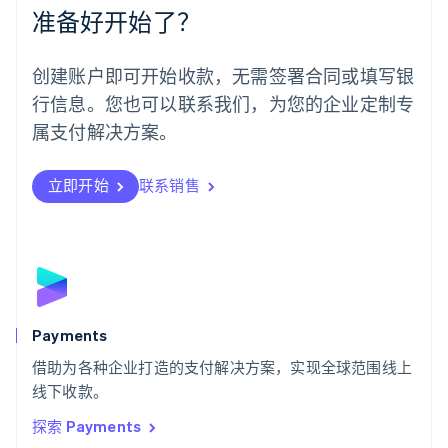
Español
English
准备好开始了？
挪威
English
葡萄牙
创建账户即可开始收款，无需签署合同或填写银
Português
English
行信息。您也可以联系我们，为您的企业定制专
日本
日本語
English
属支付解决方案。
瑞典
Svenska
English
瑞士
立即开始
联系销售
Deutsch
Français
Italiano
English
塞浦路斯
English
斯洛伐克
English
斯洛文尼亚
English
Italiano
Payments
泰国
ไทย
English
借助为各种企业打造的支付解决方案，实现全球范围线上
希腊
线下收款。
English
探索 Payments
西班牙