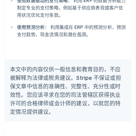
使用数据驱动的支付策略：
利用 ERP 的数据分析能力
Deutsch
English
澳大利亚
制定专业的支付策略，例如基于供应商表现或客户信
English
用状况优化支付条款。
巴西
Português
English
使用预测分析：
利用集成在 ERP 中的预测分析，预测
保加利亚
支付趋势、现金流情况和潜在瓶颈。
English
比利时
Nederlands
Français
Deutsch
English
波兰
English
丹麦
本文中的内容仅供一般信息和教育目的，不应
English
被解释为法律或税务建议。Stripe 不保证或担
德国
保文章中信息的准确性、完整性、充分性或时
Deutsch
English
法国
效性。您应该寻求在您的司法管辖区获得执业
Français
English
许可的合格律师或会计师的建议，以就您的特
芬兰
定情况提供建议。
English
Svenska
荷兰
Nederlands
English
加拿大