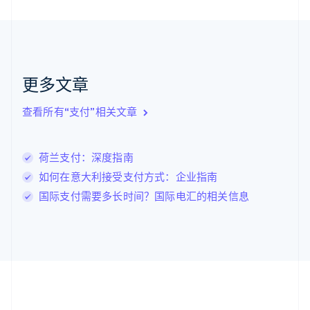
English
Français
捷克
English
克罗地亚
English
Italiano
拉脱维亚
更多文章
English
立陶宛
查看所有“支付”相关文章
English
列支敦士登
Deutsch
English
卢森堡
荷兰支付：深度指南
Français
Deutsch
English
如何在意大利接受支付方式：企业指南
罗马尼亚
国际支付需要多长时间？国际电汇的相关信息
English
马尔他
English
马来西亚
English
简体中文
美国
English
Español
简体中文
墨西哥