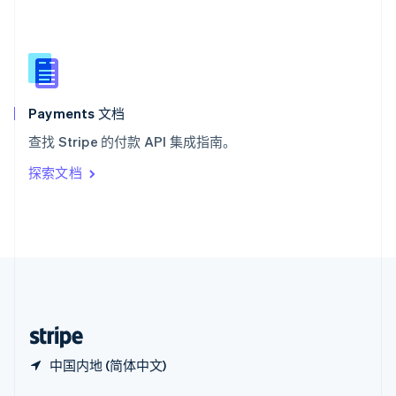
Español
English
新加坡
English
简体中文
新西兰
English
匈牙利
English
Payments 文档
意大利
查找 Stripe 的付款 API 集成指南。
Italiano
English
印度
探索文档
English
英国
English
直布罗陀
English
中国内地
简体中文
English
中国香港特别行政区
English
简体中文
中国内地 (简体中文)