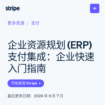
更多资源
支付
按企业阶段
文档
学习
支付
营收
资金管
平台
理
易市
大型企业
Stripe 文档
博客
Payments
Billing
初创企业
API 参考文档
客户案例
企业资源规划 (ERP)
在线支付
经常性收入
Global
Conn
库与 SDK
指南
Payment links
Metronome
Payouts
Stripe Apps
按用量计费
平台
支付集成：企业快速
无代码支付
Subscriptions
向第三
按应用场景
Checkout
方打款
支持
预构建支付界
订阅管理
入门指南
指南
智能体商务
面
Invoicing
加密货币
获取支持
一次性或定期
Elements
电子商务
接受线上付款
管理支持方案
灵活的 UI 组件
账单
嵌入式金融
实施预建结账流程
专业服务
支付方式
Tax
开始使用 Stripe
财务自动化
构建平台或交易市场
Access to
销售税和增值
全球化企业
管理订阅
125+
税自动化
应用内支付
提供按用量计费
Authorization
Revenue
最后更新日期：2024 年 6 月 7 日
交易市场
发行稳定币支持的支付卡
Boost
Recognition
公司
资金管理
使用代理预配和管理服务
支付成功率优
会计自动化
平台