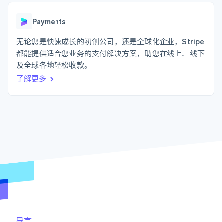
化
Stripe Sigma
产品路线图
SaaS
自定义报告
Link
Sessions 年度大会
加速结账
Data Pipeline
Payments
招聘
数据同步
资源
新闻编辑室
无论您是快速成长的初创公司，还是全球化企业，Stripe
Stripe Press
按行业
应用程序集成
都能提供适合您业务的支付解决方案，助您在线上、线下
代码示例
及全球各地轻松收款。
AI 企业
开发者博客
更多
创作者经济
API 状态
联系
了解更多
Product roadmap
游戏
了解未来规划
酒店、旅游与休闲
联系销售
保险
Radar
成为合作伙伴
媒体与娱乐
欺诈防范
非营利组织
Atlas
专业服务
初创企业注册
公共部门
零售
Climate
碳移除
生态系统
合作伙伴
Stripe App Marketplace
Stripe Sessions 2026
导言