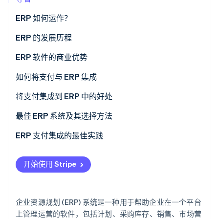
了解 Stripe 如何为 AI 构建经济基础设施。
立即观看
ERP 如何运作？
ERP 的发展历程
ERP 软件的商业优势
如何将支付与 ERP 集成
第 1 步：评估您的支付流程和需求
将支付集成到 ERP 中的好处
第 2 步：评估您的支付处理商的技术和支持
最佳 ERP 系统及其选择方法
第 3 步：创建集成蓝图和数据映射
流行的 ERP 系统
ERP 支付集成的最佳实践
第 4 步：测试功能：
如何选择合适的 ERP 系统
支付流程
开始使用 Stripe
第 5 步：制定员工培训和文档
安全性
第 6 步：部署集成
技术
企业资源规划 (ERP) 系统是一种用于帮助企业在一个平台
第 7 步：优化和扩展
用户体验
上管理运营的软件，包括计划、采购库存、销售、市场营