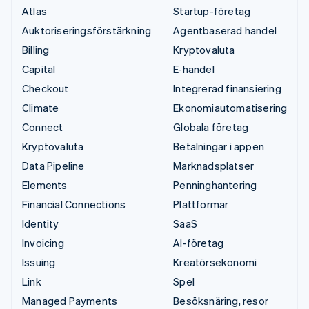
Atlas
Startup-företag
Auktoriseringsförstärkning
Agentbaserad handel
Billing
Kryptovaluta
Capital
E-handel
Checkout
Integrerad finansiering
Climate
Ekonomiautomatisering
Connect
Globala företag
Kryptovaluta
Betalningar i appen
Data Pipeline
Marknadsplatser
Elements
Penninghantering
Financial Connections
Plattformar
Identity
SaaS
Invoicing
AI-företag
Issuing
Kreatörsekonomi
Link
Spel
Managed Payments
Besöksnäring, resor