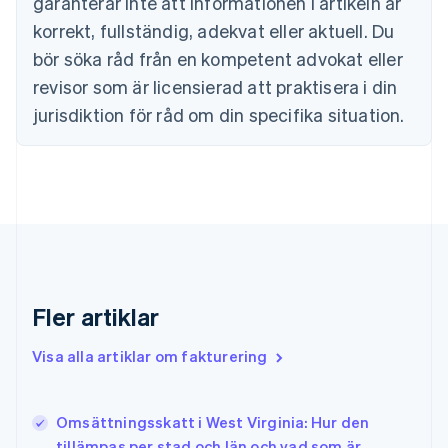
garanterar inte att informationen i artikeln är
Danmark
korrekt, fullständig, adekvat eller aktuell. Du
English
Estland
bör söka råd från en kompetent advokat eller
English
revisor som är licensierad att praktisera i din
Fastlandskina
简体中文
English
jurisdiktion för råd om din specifika situation.
Finland
English
Svenska
Frankrike
Français
English
Förenade Arabemiraten
English
Gibraltar
English
Grekland
Fler artiklar
English
Hongkong SAR, Kina
Visa alla artiklar om fakturering
English
简体中文
Indien
English
Irland
Omsättningsskatt i West Virginia: Hur den
English
tillämpas per stad och län och vad som är