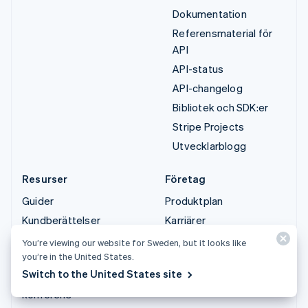
Dokumentation
Referensmaterial för
API
API-status
API-changelog
Bibliotek och SDK:er
Stripe Projects
Utvecklarblogg
Resurser
Företag
Guider
Produktplan
Kundberättelser
Karriärer
Blogg
Nyhetsrum
You’re viewing our website for Sweden, but it looks like
you’re in the United States.
Community
Stripe Press
Switch to the United States site
Sessions årliga
Kontakta säljteamet
konferens