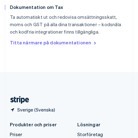
Storbritannien
Dokumentation om Tax
English
Sverige
Ta automatiskt ut och redovisa omsättningsskatt,
Svenska
English
moms och GST på alla dina transaktioner – kodsnåla
Thailand
och kodfria integrationer finns tillgängliga.
ไทย
English
Tjeckien
Titta närmare på dokumentationen
English
Tyskland
Deutsch
English
Ungern
English
USA
English
Español
简体中文
Österrike
Deutsch
English
Sverige (Svenska)
Produkter och priser
Lösningar
Priser
Storföretag