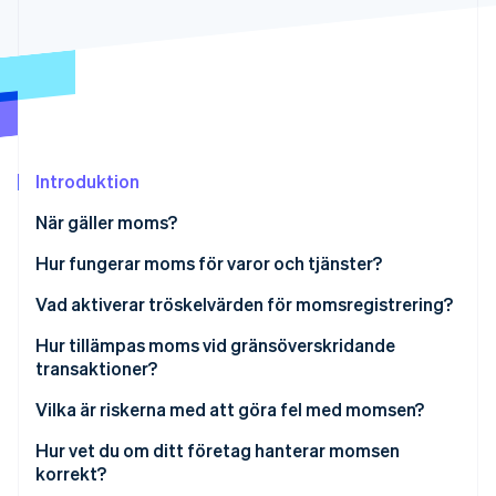
Identitetsverifiering online
Partner
Stripe App Marketplace
Stripe Sessions 2026
Se hur Stripe bygger den ekonomiska inf
Titta nu
Introduktion
När gäller moms?
Hur fungerar moms för varor och tjänster?
Varor
Vad aktiverar tröskelvärden för momsregistrering?
Tjänster
Hur tillämpas moms vid gränsöverskridande
transaktioner?
Export av varor
Vilka är riskerna med att göra fel med momsen?
Digitala tjänster
Hur vet du om ditt företag hanterar momsen
korrekt?
Gränsöverskridande B2B-försäljning