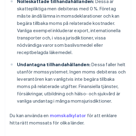
Nolleskattade tillhandahållanden:
Dessa är
skattepliktiga men debiteras med 0 %. Företag
måste ändå lämna in momsdeklarationer och kan
begära tillbaka moms på relaterade kostnader.
Vanliga exempel inkluderar export, internationella
transporter och, i vissa jurisdiktioner, vissa
nödvändiga varor som baslivsmedel eller
receptbelagda läkemedel.
Undantagna tillhandahållanden:
Dessa faller helt
utanför momssystemet. Ingen moms debiteras och
leverantören kan vanligtvis inte begära tillbaka
moms på relaterade utgifter. Finansiella tjänster,
försäkringar, utbildning och hälso- och sjukvård är
vanliga undantag i många momsjurisdiktioner.
Du kan använda en
momskalkylator
för att enklare
hitta rätt momssats för olika länder.