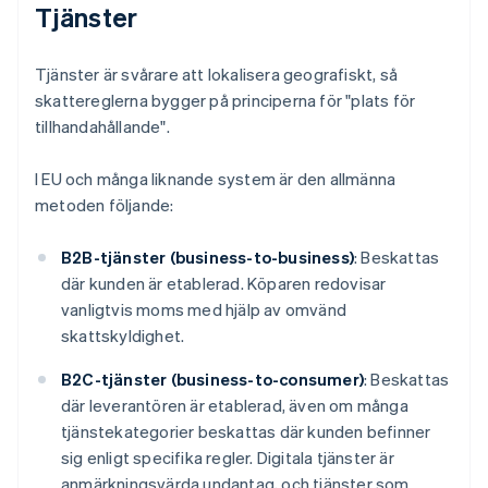
Tjänster
Tjänster är svårare att lokalisera geografiskt, så
skattereglerna bygger på principerna för "plats för
tillhandahållande".
I EU och många liknande system är den allmänna
metoden följande:
B2B-tjänster (business-to-business)
: Beskattas
där kunden är etablerad. Köparen redovisar
vanligtvis moms med hjälp av omvänd
skattskyldighet.
B2C-tjänster (business-to-consumer)
: Beskattas
där leverantören är etablerad, även om många
tjänstekategorier beskattas där kunden befinner
sig enligt specifika regler. Digitala tjänster är
anmärkningsvärda undantag, och tjänster som