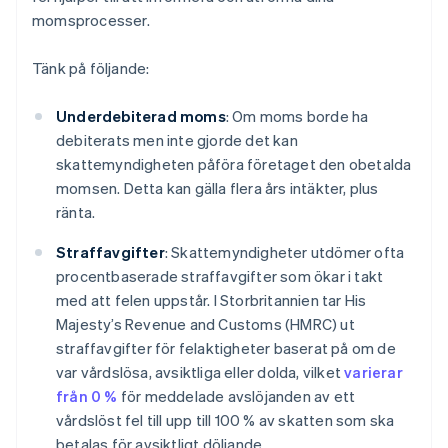
momsprocesser.
Tänk på följande:
Underdebiterad moms
: Om moms borde ha
debiterats men inte gjorde det kan
skattemyndigheten påföra företaget den obetalda
momsen. Detta kan gälla flera års intäkter, plus
ränta.
Straffavgifter
: Skattemyndigheter utdömer ofta
procentbaserade straffavgifter som ökar i takt
med att felen uppstår. I Storbritannien tar His
Majesty’s Revenue and Customs (HMRC) ut
straffavgifter för felaktigheter baserat på om de
var vårdslösa, avsiktliga eller dolda, vilket
varierar
från 0 %
för meddelade avslöjanden av ett
vårdslöst fel till upp till 100 % av skatten som ska
betalas för avsiktligt döljande.