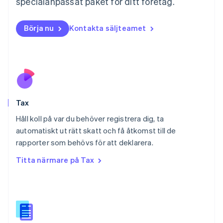
specialanpassat paket för ditt företag.
Nederländerna
Nederlands
English
Norge
Börja nu
Kontakta säljteamet
English
Nya Zeeland
English
Polen
English
Portugal
Português
English
Tax
Rumänien
English
Håll koll på var du behöver registrera dig, ta
Schweiz
automatiskt ut rätt skatt och få åtkomst till de
Deutsch
Français
Italiano
English
rapporter som behövs för att deklarera.
Singapore
English
简体中文
Titta närmare på Tax
Slovakien
English
Slovenien
English
Italiano
Spanien
Español
English