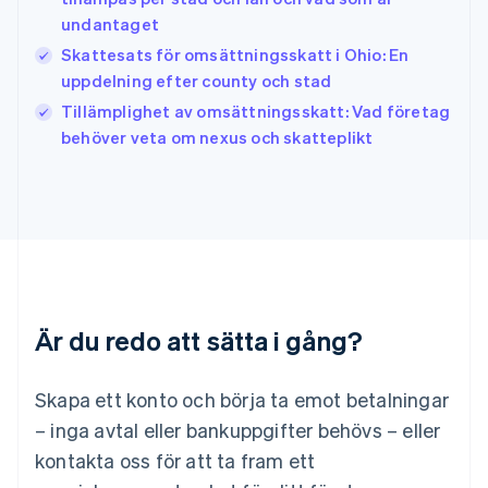
Italien
undantaget
Italiano
English
Japan
Skattesats för omsättningsskatt i Ohio: En
日本語
English
uppdelning efter county och stad
Kanada
Tillämplighet av omsättningsskatt: Vad företag
English
Français
behöver veta om nexus och skatteplikt
Kroatien
English
Italiano
Lettland
English
Liechtenstein
Deutsch
English
Litauen
English
Luxemburg
Är du redo att sätta i gång?
Français
Deutsch
English
Malaysia
English
简体中文
Skapa ett konto och börja ta emot betalningar
Malta
– inga avtal eller bankuppgifter behövs – eller
English
Mexiko
kontakta oss för att ta fram ett
Español
English