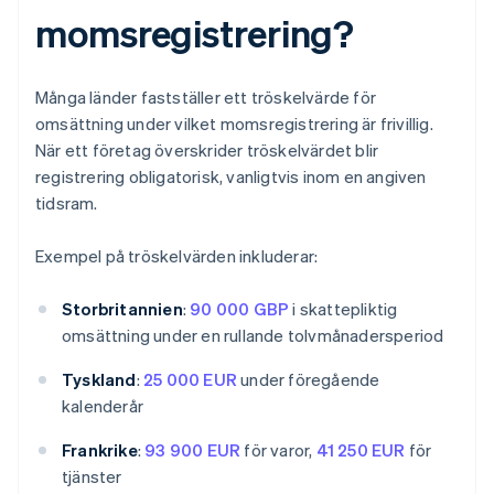
momsregistrering?
Många länder fastställer ett tröskelvärde för
omsättning under vilket momsregistrering är frivillig.
När ett företag överskrider tröskelvärdet blir
registrering obligatorisk, vanligtvis inom en angiven
tidsram.
Exempel på tröskelvärden inkluderar:
Storbritannien
:
90 000 GBP
i skattepliktig
omsättning under en rullande tolvmånadersperiod
Tyskland
:
25 000 EUR
under föregående
kalenderår
Frankrike
:
93 900 EUR
för varor,
41 250 EUR
för
tjänster