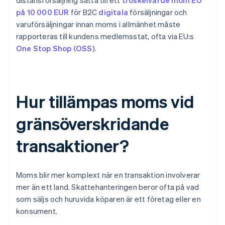
distansförsäljning satta till ett
tröskelvärde inom EU
på 10 000 EUR
för B2C
digitala
försäljningar och
varuförsäljningar innan moms i allmänhet måste
rapporteras till kundens medlemsstat, ofta via EU:s
One Stop Shop (OSS
).
Hur tillämpas moms vid
gränsöverskridande
transaktioner?
Moms blir mer komplext när en transaktion involverar
mer än ett land. Skattehanteringen beror ofta på vad
som säljs och huruvida köparen är ett företag eller en
konsument.