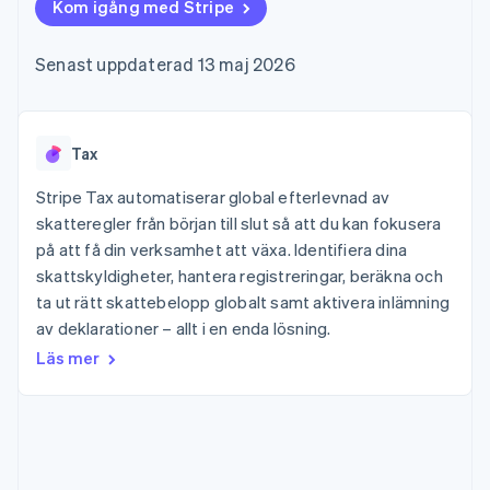
Godkännandeoptimeringar
Kom igång med Stripe
Recognition
Företag
Plattformar
Erbjud
Link
Automatiserad
SaaS
användningsbaserad
Accelererad kassaprocess
redovisning
Produktplan
fakturering
Senast uppdaterad 13 maj 2026
Financial Connections
Stripe Sigma
Sessions årliga
Utfärda stablecoin-
Länkade finanskontodata
Anpassade
konferens
stödda kort
rapporter
Karriärer
Tillhandahåll och
Efter bransch
Data Pipeline
Nyhetsrum
hantera tjänster med
Datasynkronisering
Stripe Press
Tax
agenter
AI-företag
Kreatörsekonomi
Stripe Tax automatiserar global efterlevnad av
Spel
skatteregler från början till slut så att du kan fokusera
Besöksnäring, resor
Kontakt
Mer
Resurser
på att få din verksamhet att växa. Identifiera dina
och fritid
Product roadmap
Försäkringsbolag
skattskyldigheter, hantera registreringar, beräkna och
Kontakta säljteamet
Se vad som kommer härnäst
Media och
Appintegrationer
Bli partner
ta ut rätt skattebelopp globalt samt aktivera inlämning
underhållning
Kodexempel
Radar
av deklarationer – allt i en enda lösning.
Ideella organisationer
Utvecklarblogg
Bedrägeribekämpning
Professionella tjänster
API-status
Läs mer
Offentlig sektor
Atlas
Detaljhandel
Bolagsbildning för startups
Climate
Koldioxidinfångning
Ecosystem
Identity