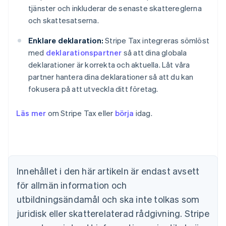
tjänster och inkluderar de senaste skattereglerna
och skattesatserna.
Enklare deklaration:
Stripe Tax integreras sömlöst
med
deklarationspartner
så att dina globala
deklarationer är korrekta och aktuella. Låt våra
partner hantera dina deklarationer så att du kan
fokusera på att utveckla ditt företag.
Läs mer
om Stripe Tax eller
börja
idag.
Australien
English
Belgien
Nederlands
Français
Deutsch
English
Brasilien
Innehållet i den här artikeln är endast avsett
Português
English
för allmän information och
Bulgarien
utbildningsändamål och ska inte tolkas som
English
Cypern
juridisk eller skatterelaterad rådgivning. Stripe
English