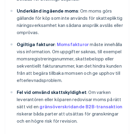
Underkänd ingående moms
: Om moms görs
gällande för köp som inte används för skattepliktig
näringsverksamhet kan sådana anspråk avslås eller
omprövas.
Ogiltiga fakturor
:
Momsfakturor
måste innehålla
viss information. Om uppgifter saknas, till exempel
momsregistreringsnummer, skattebelopp eller
sekventiellt fakturanummer, kan det hindra kunden
från att begära tillbaka momsen och ge upphov till
efterlevnadsproblem.
Fel vid omvänd skattskyldighet
: Om varken
leverantören eller köparen redovisar moms på rätt
sätt vid en
gränsöverskridande B2B-transaktion
riskerar båda parter att utsättas för granskningar
och en högre risk för revision.