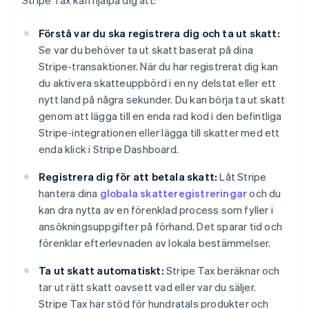
Stripe Tax kan hjälpa dig att:
Förstå var du ska registrera dig och ta ut skatt:
Se var du behöver ta ut skatt baserat på dina
Stripe-transaktioner. När du har registrerat dig kan
du aktivera skatteuppbörd i en ny delstat eller ett
nytt land på några sekunder. Du kan börja ta ut skatt
genom att lägga till en enda rad kod i den befintliga
Stripe-integrationen eller lägga till skatter med ett
enda klick i Stripe Dashboard.
Registrera dig för att betala skatt:
Låt Stripe
hantera dina
globala skatteregistreringar
och du
kan dra nytta av en förenklad process som fyller i
ansökningsuppgifter på förhand. Det sparar tid och
förenklar efterlevnaden av lokala bestämmelser.
Ta ut skatt automatiskt:
Stripe Tax beräknar och
tar ut rätt skatt oavsett vad eller var du säljer.
Stripe Tax har stöd för hundratals produkter och