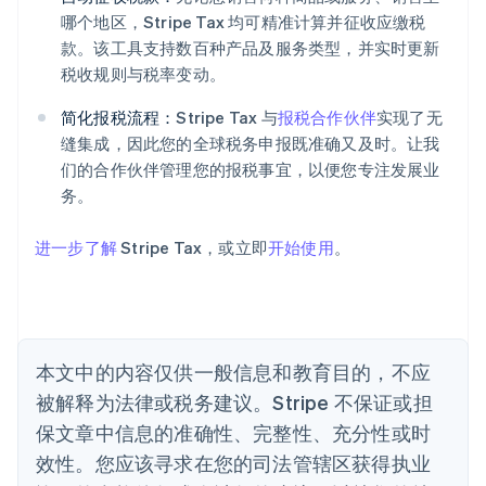
哪个地区，Stripe Tax 均可精准计算并征收应缴税
款。该工具支持数百种产品及服务类型，并实时更新
阿联酋
税收规则与税率变动。
English
爱尔兰
简化报税流程：
Stripe Tax 与
报税合作伙伴
实现了无
English
爱沙尼亚
缝集成，因此您的全球税务申报既准确又及时。让我
English
们的合作伙伴管理您的报税事宜，以便您专注发展业
奥地利
务。
Deutsch
English
澳大利亚
进一步了解
Stripe Tax，或立即
开始使用
。
English
巴西
Português
English
保加利亚
English
比利时
本文中的内容仅供一般信息和教育目的，不应
Nederlands
Français
Deutsch
English
被解释为法律或税务建议。Stripe 不保证或担
波兰
English
保文章中信息的准确性、完整性、充分性或时
丹麦
效性。您应该寻求在您的司法管辖区获得执业
English