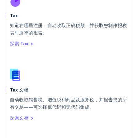
斯洛伐克
English
斯洛文尼亚
Tax
English
Italiano
知道在哪里注册，自动收取正确税额，并获取您制作报税
泰国
ไทย
English
表时所需的报告。
希腊
探索 Tax
English
西班牙
Español
English
新加坡
English
简体中文
新西兰
English
Tax 文档
匈牙利
English
自动收取销售税、增值税和商品及服务税，并报告您的所
意大利
有交易——可选择低代码和无代码集成。
Italiano
English
印度
探索文档
English
英国
English