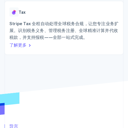
接入 125+ 种支
加密货币
Stripe Sigma
产品路线图
SaaS
付方式
自定义报告
购买
Sessions 年度大会
Terminal
Data Pipeline
Tax
招聘
线下支付
数据同步
资讯中心
Authorization
资源
Stripe Tax 全程自动处理全球税务合规，让您专注业务扩
Stripe Press
Boost
按行业
展。识别税务义务、管理税务注册、全球精准计算并代收
支付成功率优
应用集成
税款，并支持报税——全部一站式完成。
化
AI 企业
代码示例
Link
创作者经济
开发者博客
了解更多
联系
加速结账
游戏
API 状态
Financial
酒店、旅游与休闲
联系销售
Connections
保险
成为合作伙伴
关联金融账户
媒体与娱乐
数据
非营利组织
专业服务
公共部门
零售
更多
Product roadmap
了解未来规划
生态系统
Radar
合作伙伴
欺诈防范
Stripe App Marketplace
导言
Atlas