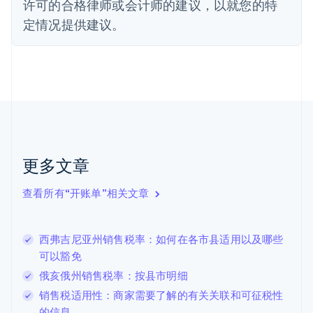
德国
许可的合格律师或会计师的建议，以就您的特
Deutsch
English
定情况提供建议。
法国
Français
English
芬兰
English
Svenska
荷兰
Nederlands
English
加拿大
English
Français
捷克
更多文章
English
克罗地亚
English
Italiano
查看所有“开账单”相关文章
拉脱维亚
English
立陶宛
西弗吉尼亚州销售税率：如何在各市县适用以及哪些
English
可以豁免
列支敦士登
Deutsch
English
俄亥俄州销售税率：按县市明细
卢森堡
销售税适用性：商家需要了解的有关关联和可征税性
Français
Deutsch
English
的信息