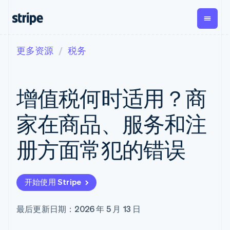
更多资源
税务
按企业阶段
文档
学习
支付
营收
资金管理
平台
易市
大型企业
Stripe 文档
博客
Payments
Billing
Treasury
初创企业
API 参考文档
客户案例
增值税何时适用？商
在线支付
经常性收入
Con
库与 SDK
指南
企业财务
Managed
Metronome
Stripe Apps
Payments
按用量计费
Global
平台
家在商品、服务和注
备案商家解决
Payouts
Subscriptions
Capi
按应用场景
方案
平
支持
向第三方
订阅管理
Payment links
客户
册方面常犯的错误
指南
智能体商务
打款
Invoicing
Trea
加密货币
获取支持
无代码支付
一次性或定期
Capital
平
电子商务
接受线上付款
托管支持方案
企业融资
Checkout
账单
嵌入
嵌入式金融
实施预置结账流程
专业服务
预构建支付界
Crypto
Tax
融服
开始使用 Stripe
财务自动化
构建平台或交易市场
钱包、稳
面
销售税和增值
Iss
全球化企业
管理订阅
定币发行
Elements
税自动化
实体
应用内支付
提供按用量计费
灵活的 UI 组件
和发卡基
Crypto
Revenue
虚拟
最后更新日期：2026 年 5 月 13 日
交易市场
发行稳定币支持的支付卡
Onramp
Payment
Recognition
础设施
公司
资金管理
通过智能体配置和管理服
可嵌入的
methods
会计自动化
平台
务