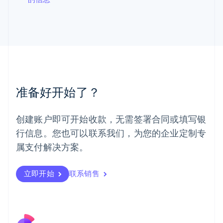
罗马尼亚
English
马尔他
English
马来西亚
English
简体中文
美国
English
Español
简体中文
墨西哥
准备好开始了？
Español
English
挪威
English
创建账户即可开始收款，无需签署合同或填写银
葡萄牙
行信息。您也可以联系我们，为您的企业定制专
Português
English
日本
属支付解决方案。
日本語
English
瑞典
立即开始
联系销售
Svenska
English
瑞士
Deutsch
Français
Italiano
English
塞浦路斯
English