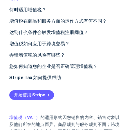
初创企业注册
何时适用增值税？
Climate
碳移除
增值税在商品和服务方面的运作方式有何不同？
Identity
商品
达到什么条件会触发增值税注册阈值？
在线身份验证
服务
增值税如何应用于跨境交易？
商品出口
弄错增值税的风险有哪些？
数字服务
您如何知道您的企业是否正确管理增值税？
Stripe Sessions 2026
了解 Stripe 如何为 AI 构建经济基础设施。
跨境 B2B 销售
Stripe Tax 如何提供帮助
立即观看
开始使用 Stripe
增值税（VAT）
的适用形式因您销售的内容、销售对象以
及他们所在的地点而异。商品规则与服务规则不同；跨境