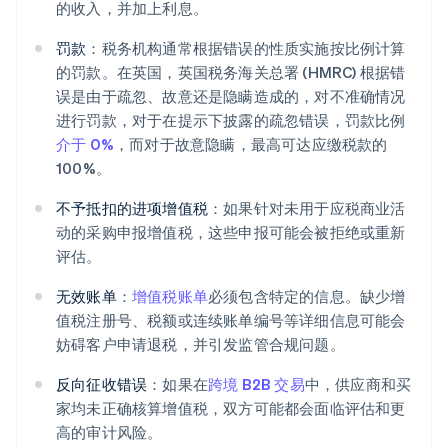
的收入，并加上利息。
罚款
：税务机构通常根据错误的性质实施按比例计算
的罚款。在英国，英国税务海关总署 (HMRC) 根据错
误是由于疏忽、故意还是隐瞒造成的，对不准确情况
进行罚款，对于在提示下披露的疏忽错误，罚款比例
介于 0%
，而对于故意隐瞒，最高可达应缴税款的
100%。
不予抵扣的进项增值税
：如果针对未用于应税商业活
动的采购申报增值税，这些申报可能会被拒绝或重新
评估。
无效账单
：
增值税账单
必须包含特定的信息。缺少增
值税注册号、税额或连续账单编号等详细信息可能会
妨碍客户申请退税，并引发监管合规问题。
反向征收错误
：如果在
跨境 B2B 交易
中，供应商和买
家均未正确核算增值税，双方可能都会面临评估和更
高的审计风险。