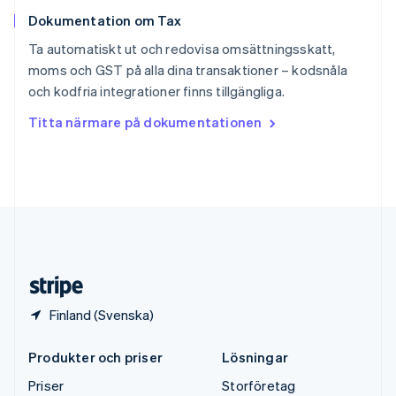
Storbritannien
Dokumentation om Tax
English
Sverige
Ta automatiskt ut och redovisa omsättningsskatt,
Svenska
English
moms och GST på alla dina transaktioner – kodsnåla
Thailand
och kodfria integrationer finns tillgängliga.
ไทย
English
Tjeckien
Titta närmare på dokumentationen
English
Tyskland
Deutsch
English
Ungern
English
USA
English
Español
简体中文
Österrike
Deutsch
English
Finland (Svenska)
Produkter och priser
Lösningar
Priser
Storföretag