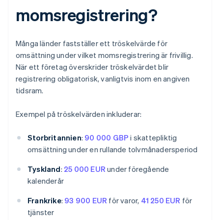
momsregistrering?
Många länder fastställer ett tröskelvärde för
omsättning under vilket momsregistrering är frivillig.
När ett företag överskrider tröskelvärdet blir
registrering obligatorisk, vanligtvis inom en angiven
tidsram.
Exempel på tröskelvärden inkluderar:
Storbritannien
:
90 000 GBP
i skattepliktig
omsättning under en rullande tolvmånadersperiod
Tyskland
:
25 000 EUR
under föregående
kalenderår
Frankrike
:
93 900 EUR
för varor,
41 250 EUR
för
tjänster