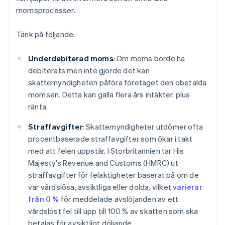
momsprocesser.
Tänk på följande:
Underdebiterad moms
: Om moms borde ha
debiterats men inte gjorde det kan
skattemyndigheten påföra företaget den obetalda
momsen. Detta kan gälla flera års intäkter, plus
ränta.
Straffavgifter
: Skattemyndigheter utdömer ofta
procentbaserade straffavgifter som ökar i takt
med att felen uppstår. I Storbritannien tar His
Majesty’s Revenue and Customs (HMRC) ut
straffavgifter för felaktigheter baserat på om de
var vårdslösa, avsiktliga eller dolda, vilket
varierar
från 0 %
för meddelade avslöjanden av ett
vårdslöst fel till upp till 100 % av skatten som ska
betalas för avsiktligt döljande.