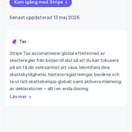
Godkännandeoptimeringar
Kom igång med Stripe
Recognition
Företag
Plattformar
Erbjud
Link
Automatiserad
SaaS
användningsbaserad
Accelererad kassaprocess
redovisning
Produktplan
fakturering
Senast uppdaterad 13 maj 2026
Financial Connections
Stripe Sigma
Sessions årliga
Utfärda stablecoin-
Länkade finanskontodata
Anpassade
konferens
stödda kort
rapporter
Karriärer
Tillhandahåll och
Efter bransch
Data Pipeline
Nyhetsrum
hantera tjänster med
Datasynkronisering
Stripe Press
Tax
agenter
AI-företag
Kreatörsekonomi
Stripe Tax automatiserar global efterlevnad av
Spel
skatteregler från början till slut så att du kan fokusera
Besöksnäring, resor
Kontakt
Mer
Resurser
på att få din verksamhet att växa. Identifiera dina
och fritid
Product roadmap
Försäkringsbolag
skattskyldigheter, hantera registreringar, beräkna och
Kontakta säljteamet
Se vad som kommer härnäst
Media och
Appintegrationer
Bli partner
ta ut rätt skattebelopp globalt samt aktivera inlämning
underhållning
Kodexempel
Radar
av deklarationer – allt i en enda lösning.
Ideella organisationer
Utvecklarblogg
Bedrägeribekämpning
Professionella tjänster
API-status
Läs mer
Offentlig sektor
Atlas
Detaljhandel
Bolagsbildning för startups
Climate
Koldioxidinfångning
Ecosystem
Identity