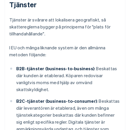
Tjänster
Tjänster är svårare att lokalisera geografiskt, så
skattereglerna bygger på principerna för "plats för
tillhandahållande".
I EU och många liknande system är den allmänna
metoden följande:
B2B-tjänster (business-to-business)
: Beskattas
där kunden är etablerad. Köparen redovisar
vanligtvis moms med hjälp av omvänd
skattskyldighet.
B2C-tjänster (business-to-consumer)
: Beskattas
där leverantören är etablerad, även om många
tjänstekategorier beskattas där kunden befinner
sig enligt specifika regler. Digitala tjänster är
anmärkningsvärda undantag, och tjänster som