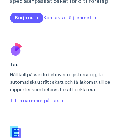
specialanpassat paket för ditt företag.
Nederländerna
Nederlands
English
Norge
Börja nu
Kontakta säljteamet
English
Nya Zeeland
English
Polen
English
Portugal
Português
English
Tax
Rumänien
English
Håll koll på var du behöver registrera dig, ta
Schweiz
automatiskt ut rätt skatt och få åtkomst till de
Deutsch
Français
Italiano
English
rapporter som behövs för att deklarera.
Singapore
English
简体中文
Titta närmare på Tax
Slovakien
English
Slovenien
English
Italiano
Spanien
Español
English