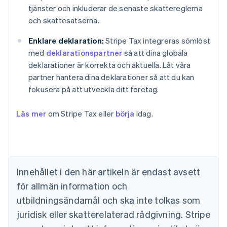
tjänster och inkluderar de senaste skattereglerna
och skattesatserna.
Enklare deklaration:
Stripe Tax integreras sömlöst
med
deklarationspartner
så att dina globala
deklarationer är korrekta och aktuella. Låt våra
partner hantera dina deklarationer så att du kan
fokusera på att utveckla ditt företag.
Läs mer
om Stripe Tax eller
börja
idag.
Australien
English
Belgien
Nederlands
Français
Deutsch
English
Brasilien
Innehållet i den här artikeln är endast avsett
Português
English
för allmän information och
Bulgarien
utbildningsändamål och ska inte tolkas som
English
Cypern
juridisk eller skatterelaterad rådgivning. Stripe
English