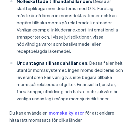
Nolleskattade tillhandahållanden:
Dessa är
skattepliktiga men debiteras med 0 %. Företag
måste ändå lämna in momsdeklarationer och kan
begära tillbaka moms på relaterade kostnader.
Vanliga exempel inkluderar export, internationella
transporter och, i vissa jurisdiktioner, vissa
nödvändiga varor som baslivsmedel eller
receptbelagda läkemedel.
Undantagna tillhandahållanden:
Dessa faller helt
utanför momssystemet. Ingen moms debiteras och
leverantören kan vanligtvis inte begära tillbaka
moms på relaterade utgifter. Finansiella tjänster,
försäkringar, utbildning och hälso- och sjukvård är
vanliga undantag i många momsjurisdiktioner.
Du kan använda en
momskalkylator
för att enklare
hitta rätt momssats för olika länder.