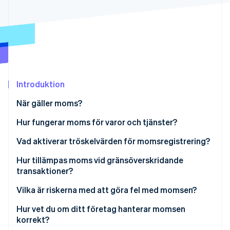
Identitetsverifiering online
Partner
Stripe App Marketplace
Stripe Sessions 2026
Se hur Stripe bygger den ekonomiska inf
Titta nu
Introduktion
När gäller moms?
Hur fungerar moms för varor och tjänster?
Varor
Vad aktiverar tröskelvärden för momsregistrering?
Tjänster
Hur tillämpas moms vid gränsöverskridande
transaktioner?
Export av varor
Vilka är riskerna med att göra fel med momsen?
Digitala tjänster
Hur vet du om ditt företag hanterar momsen
korrekt?
Gränsöverskridande B2B-försäljning