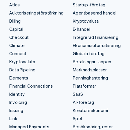
Atlas
Startup-företag
Auktoriseringsförstärkning
Agentbaserad handel
Billing
Kryptovaluta
Capital
E-handel
Checkout
Integrerad finansiering
Climate
Ekonomiautomatisering
Connect
Globala företag
Kryptovaluta
Betalningar i appen
Data Pipeline
Marknadsplatser
Elements
Penninghantering
Financial Connections
Plattformar
Identity
SaaS
Invoicing
AI-företag
Issuing
Kreatörsekonomi
Link
Spel
Managed Payments
Besöksnäring, resor