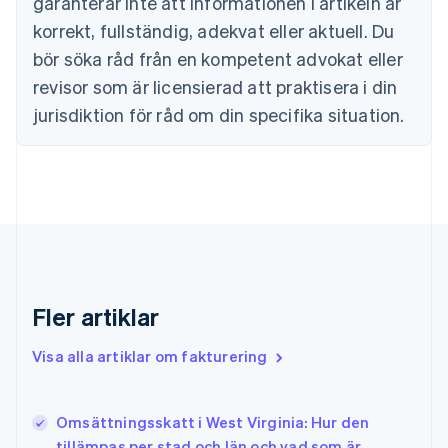
garanterar inte att informationen i artikeln är
Danmark
korrekt, fullständig, adekvat eller aktuell. Du
English
Estland
bör söka råd från en kompetent advokat eller
English
revisor som är licensierad att praktisera i din
Fastlandskina
简体中文
English
jurisdiktion för råd om din specifika situation.
Finland
English
Svenska
Frankrike
Français
English
Förenade Arabemiraten
English
Gibraltar
English
Grekland
Fler artiklar
English
Hongkong SAR, Kina
Visa alla artiklar om fakturering
English
简体中文
Indien
English
Irland
Omsättningsskatt i West Virginia: Hur den
English
tillämpas per stad och län och vad som är