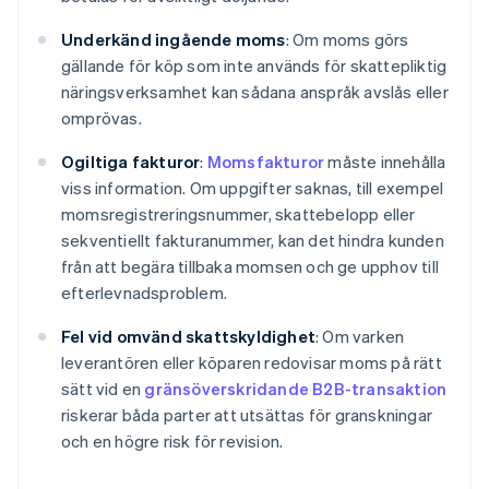
Underkänd ingående moms
: Om moms görs
gällande för köp som inte används för skattepliktig
näringsverksamhet kan sådana anspråk avslås eller
omprövas.
Ogiltiga fakturor
:
Momsfakturor
måste innehålla
viss information. Om uppgifter saknas, till exempel
momsregistreringsnummer, skattebelopp eller
sekventiellt fakturanummer, kan det hindra kunden
från att begära tillbaka momsen och ge upphov till
efterlevnadsproblem.
Fel vid omvänd skattskyldighet
: Om varken
leverantören eller köparen redovisar moms på rätt
sätt vid en
gränsöverskridande B2B-transaktion
riskerar båda parter att utsättas för granskningar
och en högre risk för revision.