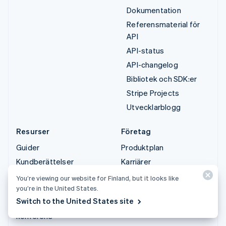
Dokumentation
Referensmaterial för
API
API-status
API-changelog
Bibliotek och SDK:er
Stripe Projects
Utvecklarblogg
Resurser
Företag
Guider
Produktplan
Kundberättelser
Karriärer
Blogg
Nyhetsrum
You’re viewing our website for Finland, but it looks like
you’re in the United States.
Community
Stripe Press
Switch to the United States site
Sessions årliga
Kontakta säljteamet
konferens