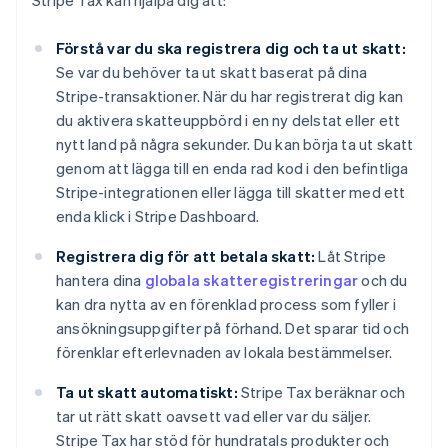
Stripe Tax kan hjälpa dig att:
Förstå var du ska registrera dig och ta ut skatt:
Se var du behöver ta ut skatt baserat på dina
Stripe-transaktioner. När du har registrerat dig kan
du aktivera skatteuppbörd i en ny delstat eller ett
nytt land på några sekunder. Du kan börja ta ut skatt
genom att lägga till en enda rad kod i den befintliga
Stripe-integrationen eller lägga till skatter med ett
enda klick i Stripe Dashboard.
Registrera dig för att betala skatt:
Låt Stripe
hantera dina
globala skatteregistreringar
och du
kan dra nytta av en förenklad process som fyller i
ansökningsuppgifter på förhand. Det sparar tid och
förenklar efterlevnaden av lokala bestämmelser.
Ta ut skatt automatiskt:
Stripe Tax beräknar och
tar ut rätt skatt oavsett vad eller var du säljer.
Stripe Tax har stöd för hundratals produkter och