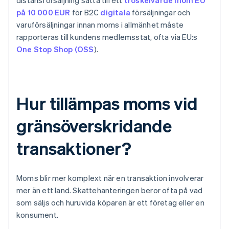
distansförsäljning satta till ett
tröskelvärde inom EU
på 10 000 EUR
för B2C
digitala
försäljningar och
varuförsäljningar innan moms i allmänhet måste
rapporteras till kundens medlemsstat, ofta via EU:s
One Stop Shop (OSS
).
Hur tillämpas moms vid
gränsöverskridande
transaktioner?
Moms blir mer komplext när en transaktion involverar
mer än ett land. Skattehanteringen beror ofta på vad
som säljs och huruvida köparen är ett företag eller en
konsument.