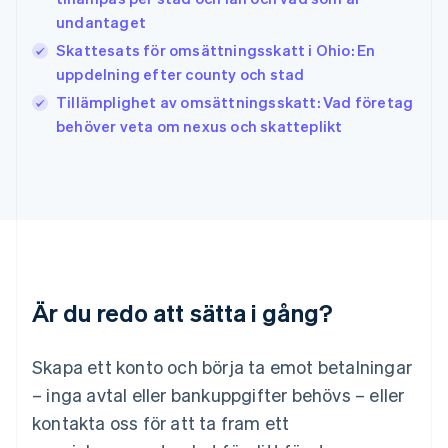
Italien
undantaget
Italiano
English
Japan
Skattesats för omsättningsskatt i Ohio: En
日本語
English
uppdelning efter county och stad
Kanada
Tillämplighet av omsättningsskatt: Vad företag
English
Français
behöver veta om nexus och skatteplikt
Kroatien
English
Italiano
Lettland
English
Liechtenstein
Deutsch
English
Litauen
English
Luxemburg
Är du redo att sätta i gång?
Français
Deutsch
English
Malaysia
English
简体中文
Skapa ett konto och börja ta emot betalningar
Malta
– inga avtal eller bankuppgifter behövs – eller
English
Mexiko
kontakta oss för att ta fram ett
Español
English