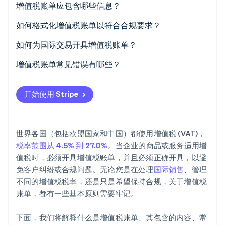
增值税账单应包含哪些信息？
初创企业注册
Climate
如何格式化增值税账单以符合合规要求？
碳移除
标题信息
如何为国际交易开具增值税账单？
Identity
在线身份验证
您的企业信息
增值税账单常见错误有哪些？
客户详情
开始使用 Stripe
商品或服务的明细列表
Stripe Sessions 2026
增值税详情
了解 Stripe 如何为 AI 构建经济基础设施。
世界各国（包括欧盟国家和中国）都使用增值税 (VAT)，
立即观看
总计部分
税率范围从 4.5% 到 27.0%
。当企业的商品或服务适用增
值税时，必须开具增值税账单，并且必须正确开具，以避
额外备注（如适用）
免客户纠纷或合规问题。无论您是在处理
国际销售
、管理
示例布局
不同的增值税税率，还是只是希望保持合规，关于增值税
账单，都有一些基本原则需要牢记。
下面，我们将解释什么是增值税账单、其包含的内容、常