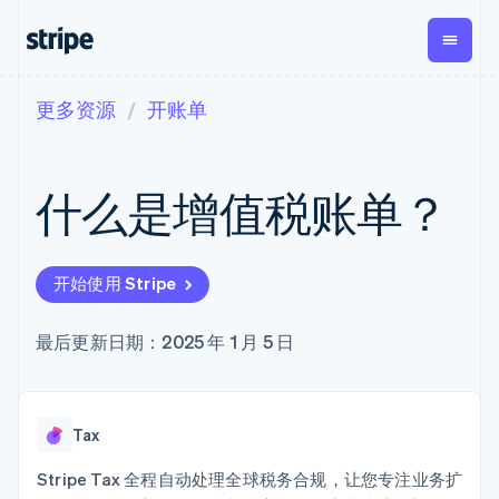
更多资源
开账单
按企业阶段
文档
学习
支付
营收
资金管理
平台
易市
大型企业
Stripe 文档
博客
Payments
Billing
Treasury
初创企业
API 参考文档
客户案例
什么是增值税账单？
在线支付
经常性收入
Con
库与 SDK
指南
企业财务
Managed
Metronome
Stripe Apps
Payments
按用量计费
Global
平台
备案商家解决
Payouts
Subscriptions
Capi
按应用场景
方案
平
开始使用 Stripe
支持
向第三方
订阅管理
Payment links
客户
指南
智能体商务
打款
Invoicing
Trea
加密货币
获取支持
无代码支付
一次性或定期
Capital
平
最后更新日期：2025 年 1 月 5 日
电子商务
接受线上付款
托管支持方案
企业融资
Checkout
账单
嵌入
嵌入式金融
实施预置结账流程
专业服务
预构建支付界
Crypto
Tax
融服
财务自动化
构建平台或交易市场
钱包、稳
面
销售税和增值
Iss
全球化企业
管理订阅
定币发行
Elements
税自动化
实体
Tax
应用内支付
提供按用量计费
灵活的 UI 组件
和发卡基
Crypto
Revenue
虚拟
交易市场
发行稳定币支持的支付卡
Onramp
Payment
Recognition
础设施
公司
资金管理
通过智能体配置和管理服
Stripe Tax 全程自动处理全球税务合规，让您专注业务扩
可嵌入的
methods
会计自动化
平台
务