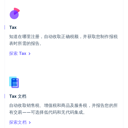
塞浦路斯
English
斯洛伐克
English
斯洛文尼亚
Tax
English
Italiano
知道在哪里注册，自动收取正确税额，并获取您制作报税
泰国
ไทย
English
表时所需的报告。
希腊
探索 Tax
English
西班牙
Español
English
新加坡
English
简体中文
新西兰
English
Tax 文档
匈牙利
English
自动收取销售税、增值税和商品及服务税，并报告您的所
意大利
有交易——可选择低代码和无代码集成。
Italiano
English
印度
探索文档
English