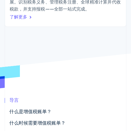
接入 125+ 种支
加密货币
Stripe Sigma
展。识别税务义务、管理税务注册、全球精准计算并代收
产品路线图
SaaS
付方式
自定义报告
购买
税款，并支持报税——全部一站式完成。
Sessions 年度大会
Terminal
Data Pipeline
招聘
了解更多
线下支付
数据同步
资讯中心
Authorization
资源
Stripe Press
Boost
按行业
支付成功率优
应用集成
化
AI 企业
代码示例
Link
创作者经济
开发者博客
联系
加速结账
游戏
API 状态
Financial
酒店、旅游与休闲
联系销售
Connections
保险
成为合作伙伴
关联金融账户
媒体与娱乐
数据
非营利组织
专业服务
公共部门
零售
更多
导言
Product roadmap
了解未来规划
生态系统
什么是增值税账单？
Radar
合作伙伴
欺诈防范
什么时候需要增值税账单？
Stripe App Marketplace
Atlas