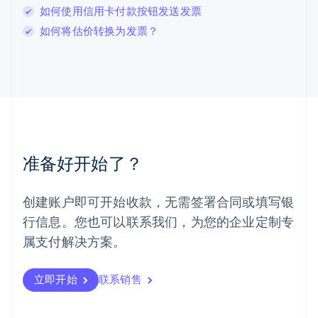
卢森堡
如何使用信用卡付款按钮发送发票
Français
Deutsch
English
如何将估价转换为发票？
罗马尼亚
English
马尔他
English
马来西亚
English
简体中文
美国
English
Español
简体中文
墨西哥
准备好开始了？
Español
English
挪威
English
创建账户即可开始收款，无需签署合同或填写银
葡萄牙
行信息。您也可以联系我们，为您的企业定制专
Português
English
日本
属支付解决方案。
日本語
English
瑞典
立即开始
联系销售
Svenska
English
瑞士
Deutsch
Français
Italiano
English