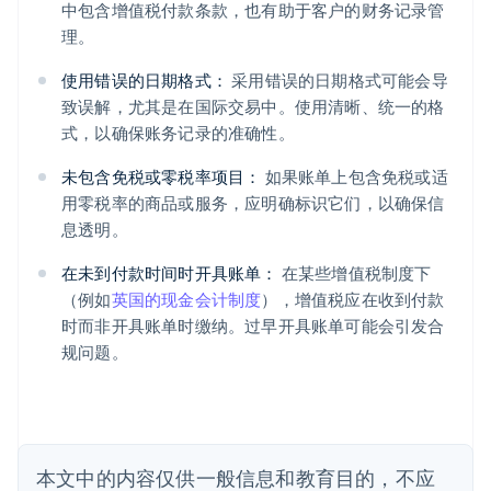
中包含增值税付款条款，也有助于客户的财务记录管
理。
使用错误的日期格式：
采用错误的日期格式可能会导
阿联酋
致误解，尤其是在国际交易中。使用清晰、统一的格
English
式，以确保账务记录的准确性。
爱尔兰
English
未包含免税或零税率项目：
如果账单上包含免税或适
爱沙尼亚
用零税率的商品或服务，应明确标识它们，以确保信
English
息透明。
奥地利
Deutsch
English
在未到付款时间时开具账单：
在某些增值税制度下
澳大利亚
（例如
英国的现金会计制度
），增值税应在收到付款
English
巴西
时而非开具账单时缴纳。过早开具账单可能会引发合
Português
English
规问题。
保加利亚
English
比利时
Nederlands
Français
Deutsch
English
波兰
本文中的内容仅供一般信息和教育目的，不应
English