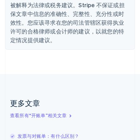
丹麦
被解释为法律或税务建议。Stripe 不保证或担
English
保文章中信息的准确性、完整性、充分性或时
德国
效性。您应该寻求在您的司法管辖区获得执业
Deutsch
English
法国
许可的合格律师或会计师的建议，以就您的特
Français
English
定情况提供建议。
芬兰
English
Svenska
荷兰
Nederlands
English
加拿大
English
Français
捷克
English
克罗地亚
English
Italiano
更多文章
拉脱维亚
English
查看所有“开账单”相关文章
立陶宛
English
列支敦士登
发票与对账单：有什么区别？
Deutsch
English