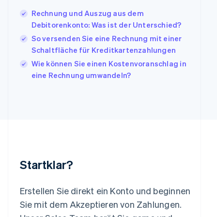
Irland
Rechnung und Auszug aus dem
English
Debitorenkonto: Was ist der Unterschied?
Italien
Italiano
English
So versenden Sie eine Rechnung mit einer
Japan
Schaltfläche für Kreditkartenzahlungen
日本語
English
Wie können Sie einen Kostenvoranschlag in
Kanada
eine Rechnung umwandeln?
English
Français
Kroatien
English
Italiano
Lettland
English
Liechtenstein
Deutsch
English
Litauen
English
Startklar?
Luxemburg
Français
Deutsch
English
Malaysia
Erstellen Sie direkt ein Konto und beginnen
English
简体中文
Malta
Sie mit dem Akzeptieren von Zahlungen.
English