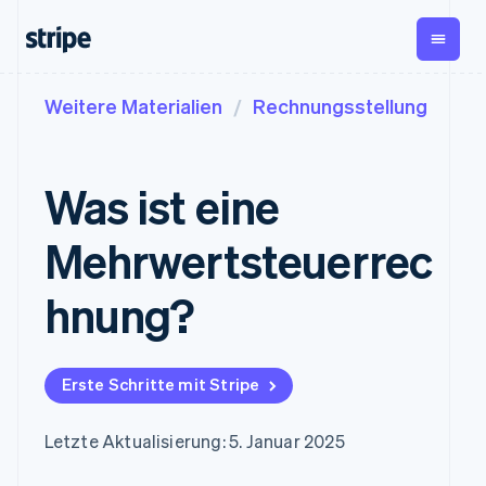
Weitere Materialien
Rechnungsstellung
Dokumentation
Nach Phase
Wissenswertes
Payments
Umsatz
Stripe-Dokumentation
Unternehmen
Blog
Payments
Billing
API-Referenz
Start-ups
Kundenstories
Was ist eine
Online-Zahlungen
Wiederkehrender Umsatz
Bibliotheken und SDKs
Leitfäden
Managed Payments
Metronome
Stripe Apps
Nutzungsbasierte
Mehrwertsteuerrec
Lösung für
Abrechnung
Nach Use Case
eingetragene
Abonnements
Support
Händler/innen
Payment links
Abonnementverwaltung
hnung?
Leitfäden
Agentenbasierter
No-Code-
Invoicing
Handel
Support anfordern
Zahlungen
Einmalig oder wiederkehrend
Grundlagen: Online-
Crypto
Verwaltete Support-
Checkout
Tax
Zahlungen akzeptieren
E-Commerce
Pläne
Vorgefertigte
Verkaufs- und USt.-
Erste Schritte mit Stripe
Embedded Finance
Fachdienstleistungen
Zahlungs-UIs
Optimierung
So integrieren Sie einen
Finanzautomatisierung
Elements
Revenue Recognition
vorkonfigurierten
Flexible UI-
Buchhaltungsautomatisierung
Letzte Aktualisierung: 5. Januar 2025
Bezahlvorgang
Globale Unternehmen
Komponenten
Stripe Sigma
So bauen Sie eine
In-App-Zahlungen
Benutzerdefinierte Berichte
Zahlungsmethoden
Unternehmen
Plattform oder einen
Marktplätze