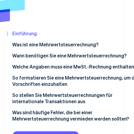
Betrugsprävention
Ecosystem
Atlas
Start-up-Gründung
Partner
Stripe App-Marktplatz
Climate
CO₂-Entnahme
Einführung
Identity
Was ist eine Mehrwertsteuerrechnung?
Online-Identitätsprüfung
Wann benötigen Sie eine Mehrwertsteuerrechnung?
Welche Angaben muss eine MwSt.-Rechnung enthalten
So formatieren Sie eine Mehrwertsteuerrechnung, um d
Stripe-Sessions 2026
Vorschriften einzuhalten
Erfahren Sie, wie Stripe Lösungen für die Wir
Jetzt ansehen
Informationen zur Überschrift
So stellen Sie Mehrwertsteuerrechnungen für
internationale Transaktionen aus
Ihre Unternehmensdaten
Was sind häufige Fehler, die bei einer
Kundendetails
Mehrwertsteuerrechnung vermieden werden sollten?
Aufstellung von Waren und Dienstleistungen