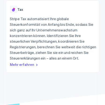
Data Pipeline
Marktplatz auf
Geldmanagement
Zugriff auf mehr als
Datensynchronisierung
Produkt-Roadmap
Grundlagen der
Plattformen
Tax
125
Stripe Sessions
Abonnementverwaltung
SaaS
Terminal
Karriere
Zahlungen vor Ort
Stripe Tax automatisiert Ihre globale
Newsroom
So setzen Sie
Authorization
Stripe Press
Steuerkonformität von Anfang bis Ende, sodass Sie
nutzungsbasierte
Boost
Abrechnung um
sich ganz auf Ihr Unternehmenswachstum
Nach Branche
Optimierung der
Stablecoin-gestützte
konzentrieren können. Identifizieren Sie Ihre
Autorisierungsraten
Karten ausgeben: So
Link
KI-Unternehmen
Kontakt
steuerlichen Verpflichtungen, koordinieren Sie
geht´s
Beschleunigter
Creator Economy
Bereitstellung und
Registrierungen, berechnen Sie weltweit die richtigen
Bezahlvorgang
Gaming
Verwaltung von
Sales-Team
Steuerbeträge, ziehen Sie sie ein und reichen Sie
Financial
Bewirtung, Reisen und
Diensten mit Agenten
kontaktieren
Connections
Freizeit
Steuererklärungen ein – alles an einem Ort.
Partner werden
Verbundene
Versicherungen
Mehr erfahren
Medien und
Finanzdaten
Unterhaltung
Ressourcen
Gemeinnützige
Organisationen
App-Integrationen
Fachdienstleistungen
Mehr
Code-Beispiele
Öffentlicher Sektor
Product roadmap
Entwickler-Blog
Einzelhandel
Ausblick
API-Status
Radar