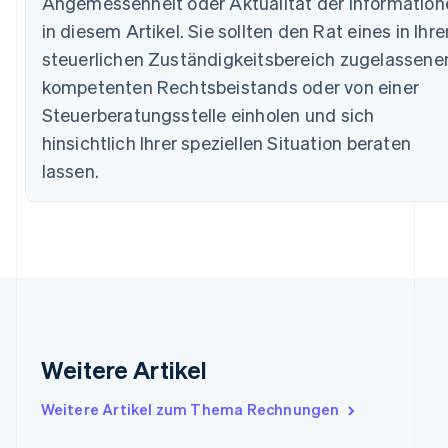
Angemessenheit oder Aktualität der Information
Brasilien
in diesem Artikel. Sie sollten den Rat eines in Ihr
Português
English
Bulgarien
steuerlichen Zuständigkeitsbereich zugelassene
English
kompetenten Rechtsbeistands oder von einer
Dänemark
Steuerberatungsstelle einholen und sich
English
Deutschland
hinsichtlich Ihrer speziellen Situation beraten
Deutsch
English
lassen.
Estland
English
Festlandchina
简体中文
English
Finnland
English
Svenska
Frankreich
Français
English
Gibraltar
English
Weitere Artikel
Griechenland
English
Weitere Artikel zum Thema Rechnungen
Indien
English