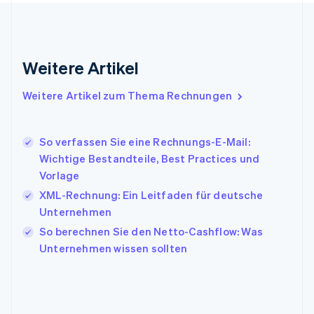
English
Indien
English
Irland
Weitere Artikel
English
Italien
Italiano
English
Weitere Artikel zum Thema Rechnungen
Japan
日本語
English
Kanada
So verfassen Sie eine Rechnungs-E-Mail:
English
Français
Wichtige Bestandteile, Best Practices und
Kroatien
Vorlage
English
Italiano
Lettland
XML-Rechnung: Ein Leitfaden für deutsche
English
Unternehmen
Liechtenstein
So berechnen Sie den Netto-Cashflow: Was
Deutsch
English
Litauen
Unternehmen wissen sollten
English
Luxemburg
Français
Deutsch
English
Malaysia