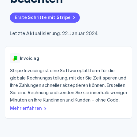
Data Pipeline
Geldmanagement
Marktplatz auf
Zugriff auf mehr als
Datensynchronisierung
Produkt-Roadmap
Plattformen
Grundlagen der
125
Stripe Sessions
SaaS
Abonnementverwaltung
Erste Schritte mit Stripe
Terminal
Karriere
Zahlungen vor Ort
Newsroom
So setzen Sie
Authorization
Stripe Press
nutzungsbasierte
Letzte Aktualisierung: 22. Januar 2024
Boost
Abrechnung um
Nach Branche
Optimierung der
Stablecoin-gestützte
Autorisierungsraten
Karten ausgeben: So
Link
KI-Unternehmen
Kontakt
geht´s
Beschleunigter
Invoicing
Creator Economy
Bereitstellung und
Bezahlvorgang
Gaming
Verwaltung von
Sales-Team
Financial
Bewirtung, Reisen und
Stripe Invoicing ist eine Softwareplattform für die
Diensten mit Agenten
kontaktieren
Connections
Freizeit
Partner werden
globale Rechnungsstellung, mit der Sie Zeit sparen und
Verbundene
Versicherungen
Ihre Zahlungen schneller akzeptieren können. Erstellen
Medien und
Finanzdaten
Unterhaltung
Sie eine Rechnung und senden Sie sie innerhalb weniger
Ressourcen
Gemeinnützige
Minuten an Ihre Kundinnen und Kunden – ohne Code.
Organisationen
Mehr erfahren
Fachdienstleistungen
App-Integrationen
Mehr
Öffentlicher Sektor
Code-Beispiele
Product roadmap
Einzelhandel
Entwickler-Blog
Ausblick
API-Status
Radar