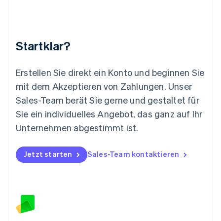
English
简体中文
Malta
English
Mexiko
Startklar?
Español
English
Neuseeland
English
Erstellen Sie direkt ein Konto und beginnen Sie
Niederlande
mit dem Akzeptieren von Zahlungen. Unser
Nederlands
English
Norwegen
Sales-Team berät Sie gerne und gestaltet für
English
Sie ein individuelles Angebot, das ganz auf Ihr
Österreich
Deutsch
English
Unternehmen abgestimmt ist.
Polen
English
Portugal
Jetzt starten
Sales-Team kontaktieren
Português
English
Rumänien
English
Schweden
Svenska
English
Schweiz