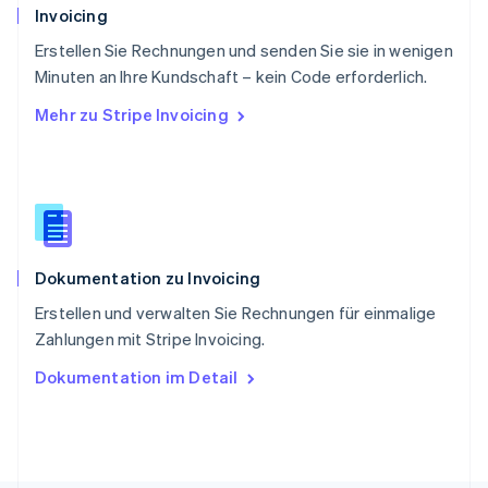
Deutsch
Français
Italiano
English
Invoicing
Singapur
English
简体中文
Erstellen Sie Rechnungen und senden Sie sie in wenigen
Slowakei
Minuten an Ihre Kundschaft – kein Code erforderlich.
English
Mehr zu Stripe Invoicing
Slowenien
English
Italiano
Sonderverwaltungsregion Hongkong,
China
English
简体中文
Spanien
Español
English
Dokumentation zu Invoicing
Thailand
ไทย
English
Erstellen und verwalten Sie Rechnungen für einmalige
Tschechische Republik
Zahlungen mit Stripe Invoicing.
English
Ungarn
Dokumentation im Detail
English
Vereinigte Arabische Emirate
English
Vereinigte Staaten
English
Español
简体中文