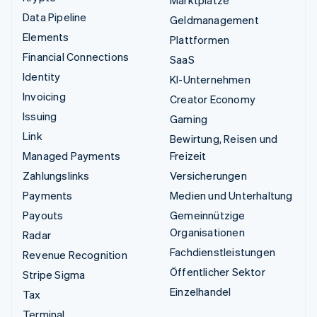
Data Pipeline
Geldmanagement
Elements
Plattformen
Financial Connections
SaaS
Identity
KI-Unternehmen
Invoicing
Creator Economy
Issuing
Gaming
Link
Bewirtung, Reisen und
Managed Payments
Freizeit
Zahlungslinks
Versicherungen
Payments
Medien und Unterhaltung
Payouts
Gemeinnützige
Organisationen
Radar
Fachdienstleistungen
Revenue Recognition
Öffentlicher Sektor
Stripe Sigma
Einzelhandel
Tax
Terminal