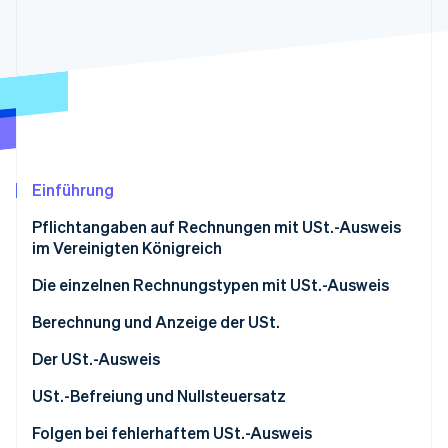
Betrugsprävention
Ecosystem
Atlas
Start-up-Gründung
Partner
Stripe App-Marktplatz
Climate
CO₂-Entnahme
Identity
Online-Identitätsprüfung
Einführung
Pflichtangaben auf Rechnungen mit USt.-Ausweis
im Vereinigten Königreich
Stripe-Sessions 2026
Die einzelnen Rechnungstypen mit USt.-Ausweis
Erfahren Sie, wie Stripe Lösungen für die Wirts
Jetzt ansehen
Berechnung und Anzeige der USt.
Der USt.-Ausweis
USt.-Befreiung und Nullsteuersatz
Folgen bei fehlerhaftem USt.-Ausweis