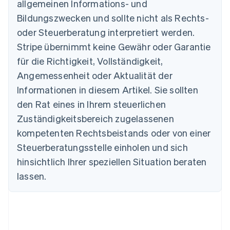
allgemeinen Informations- und
English
Belgien
Bildungszwecken und sollte nicht als Rechts-
Nederlands
Français
Deutsch
English
oder Steuerberatung interpretiert werden.
Brasilien
Stripe übernimmt keine Gewähr oder Garantie
Português
English
Bulgarien
für die Richtigkeit, Vollständigkeit,
English
Angemessenheit oder Aktualität der
Dänemark
Informationen in diesem Artikel. Sie sollten
English
Deutschland
den Rat eines in Ihrem steuerlichen
Deutsch
English
Zuständigkeitsbereich zugelassenen
Estland
English
kompetenten Rechtsbeistands oder von einer
Festlandchina
Steuerberatungsstelle einholen und sich
简体中文
English
Finnland
hinsichtlich Ihrer speziellen Situation beraten
English
Svenska
lassen.
Frankreich
Français
English
Gibraltar
English
Griechenland