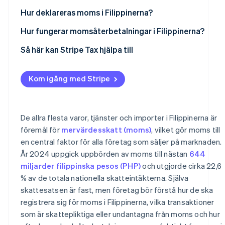
Registrera dig hos Bureau of Internal Revenue
Hur deklareras moms i Filippinerna?
Få skatteidentifieringsnummer och registreringsbevis
Hur fungerar momsåterbetalningar i Filippinerna?
Initiera momsfakturering
Så här kan Stripe Tax hjälpa till
Kom igång med Stripe
De allra flesta varor, tjänster och importer i Filippinerna är
föremål för
mervärdesskatt (moms)
, vilket gör moms till
en central faktor för alla företag som säljer på marknaden.
År 2024 uppgick uppbörden av moms till nästan
644
miljarder filippinska pesos (PHP)
och utgjorde cirka 22,6
% av de totala nationella skatteintäkterna. Själva
skattesatsen är fast, men företag bör förstå hur de ska
registrera sig för moms i Filippinerna, vilka transaktioner
som är skattepliktiga eller undantagna från moms och hur