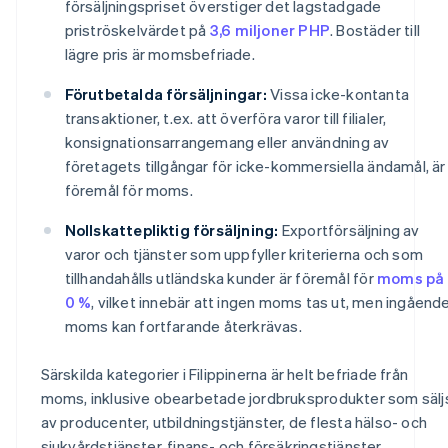
försäljningspriset överstiger det lagstadgade
priströskelvärdet på
3,6 miljoner PHP
. Bostäder till
lägre pris är momsbefriade.
Förutbetalda försäljningar:
Vissa icke-kontanta
transaktioner, t.ex. att överföra varor till filialer,
konsignationsarrangemang eller användning av
företagets tillgångar för icke-kommersiella ändamål, är
föremål för moms.
Nollskattepliktig försäljning:
Exportförsäljning av
varor och tjänster som uppfyller kriterierna och som
tillhandahålls utländska kunder är föremål för
moms på
0 %
, vilket innebär att ingen moms tas ut, men ingåend
moms kan fortfarande återkrävas.
Särskilda kategorier i Filippinerna är helt befriade från
moms, inklusive obearbetade jordbruksprodukter som sälj
av producenter, utbildningstjänster, de flesta hälso- och
sjukvårdstjänster, finans- och försäkringstjänster,