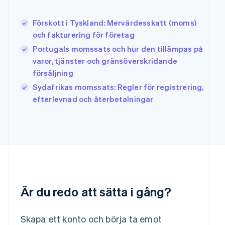
English
Irland
Förskott i Tyskland: Mervärdesskatt (moms)
English
och fakturering för företag
Italien
Italiano
English
Portugals momssats och hur den tillämpas på
Japan
varor, tjänster och gränsöverskridande
日本語
English
försäljning
Kanada
Sydafrikas momssats: Regler för registrering,
English
Français
Kroatien
efterlevnad och återbetalningar
English
Italiano
Lettland
English
Liechtenstein
Deutsch
English
Litauen
English
Luxemburg
Français
Deutsch
English
Är du redo att sätta i gång?
Malaysia
English
简体中文
Skapa ett konto och börja ta emot
Malta