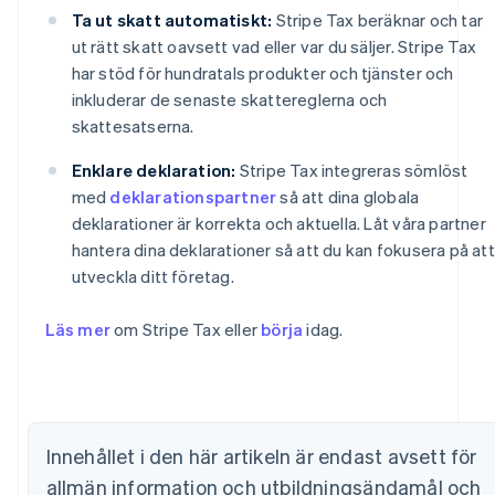
Ta ut skatt automatiskt:
Stripe Tax beräknar och tar
ut rätt skatt oavsett vad eller var du säljer. Stripe Tax
har stöd för hundratals produkter och tjänster och
inkluderar de senaste skattereglerna och
skattesatserna.
Enklare deklaration:
Stripe Tax integreras sömlöst
med
deklarationspartner
så att dina globala
deklarationer är korrekta och aktuella. Låt våra partner
hantera dina deklarationer så att du kan fokusera på att
utveckla ditt företag.
Läs mer
om Stripe Tax eller
börja
idag.
Australien
English
Belgien
Nederlands
Français
Deutsch
English
Brasilien
Innehållet i den här artikeln är endast avsett för
Português
English
allmän information och utbildningsändamål och
Bulgarien