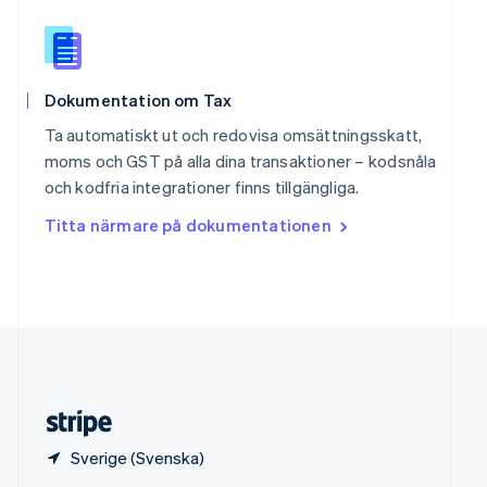
English
Italiano
Spanien
Español
English
Storbritannien
Dokumentation om Tax
English
Sverige
Ta automatiskt ut och redovisa omsättningsskatt,
Svenska
English
moms och GST på alla dina transaktioner – kodsnåla
Thailand
och kodfria integrationer finns tillgängliga.
ไทย
English
Tjeckien
Titta närmare på dokumentationen
English
Tyskland
Deutsch
English
Ungern
English
USA
English
Español
简体中文
Österrike
Deutsch
English
Sverige (Svenska)