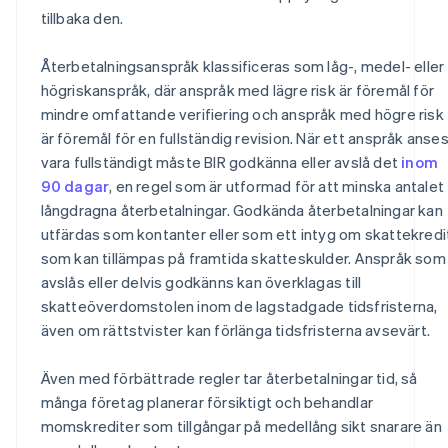
tillbaka den.
Återbetalningsanspråk klassificeras som låg-, medel- eller
högriskanspråk, där anspråk med lägre risk är föremål för
mindre omfattande verifiering och anspråk med högre risk
är föremål för en fullständig revision. När ett anspråk anse
vara fullständigt måste BIR godkänna eller avslå det
inom
90 dagar
, en regel som är utformad för att minska antalet
långdragna återbetalningar. Godkända återbetalningar kan
utfärdas som kontanter eller som ett intyg om skattekredi
som kan tillämpas på framtida skatteskulder. Anspråk som
avslås eller delvis godkänns kan överklagas till
skatteöverdomstolen inom de lagstadgade tidsfristerna,
även om rättstvister kan förlänga tidsfristerna avsevärt.
Även med förbättrade regler tar återbetalningar tid, så
många företag planerar försiktigt och behandlar
momskrediter som tillgångar på medellång sikt snarare än