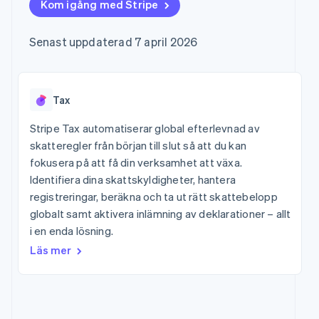
Godkännandeoptimeringar
Kom igång med Stripe
Recognition
Företag
Plattformar
Hantera abonnemang
Link
Automatiserad
SaaS
Erbjud
Accelererad kassaprocess
redovisning
Produktplan
användningsbaserad
Senast uppdaterad 7 april 2026
Financial Connections
Stripe Sigma
Sessions årliga
fakturering
Länkade finanskontodata
Anpassade
konferens
Utfärda stablecoin-
rapporter
Karriärer
stödda kort
Efter bransch
Data Pipeline
Nyhetsrum
Tillhandahåll och
Datasynkronisering
Stripe Press
Tax
hantera tjänster med
AI-företag
agenter
Kreatörsekonomi
Stripe Tax automatiserar global efterlevnad av
Spel
skatteregler från början till slut så att du kan
Besöksnäring, resor
Kontakt
Mer
fokusera på att få din verksamhet att växa.
och fritid
Product roadmap
Resurser
Försäkringsbolag
Identifiera dina skattskyldigheter, hantera
Kontakta säljteamet
Se vad som kommer härnäst
Media och
Bli partner
registreringar, beräkna och ta ut rätt skattebelopp
underhållning
Appintegrationer
Radar
globalt samt aktivera inlämning av deklarationer – allt
Ideella organisationer
Kodexempel
Bedrägeribekämpning
Professionella tjänster
Utvecklarblogg
i en enda lösning.
Offentlig sektor
API-status
Atlas
Läs mer
Detaljhandel
Bolagsbildning för startups
Climate
Koldioxidinfångning
Ecosystem
Identity