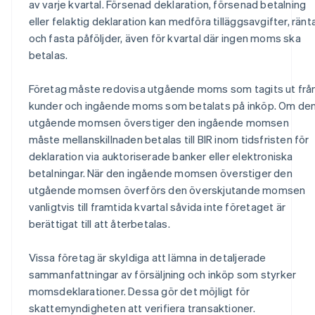
av varje kvartal. Försenad deklaration, försenad betalning
eller felaktig deklaration kan medföra tilläggsavgifter, ränt
och fasta påföljder, även för kvartal där ingen moms ska
betalas.
Företag måste redovisa utgående moms som tagits ut frå
kunder och ingående moms som betalats på inköp. Om de
utgående momsen överstiger den ingående momsen
måste mellanskillnaden betalas till BIR inom tidsfristen för
deklaration via auktoriserade banker eller elektroniska
betalningar. När den ingående momsen överstiger den
utgående momsen överförs den överskjutande momsen
vanligtvis till framtida kvartal såvida inte företaget är
berättigat till att återbetalas.
Vissa företag är skyldiga att lämna in detaljerade
sammanfattningar av försäljning och inköp som styrker
momsdeklarationer. Dessa gör det möjligt för
skattemyndigheten att verifiera transaktioner.