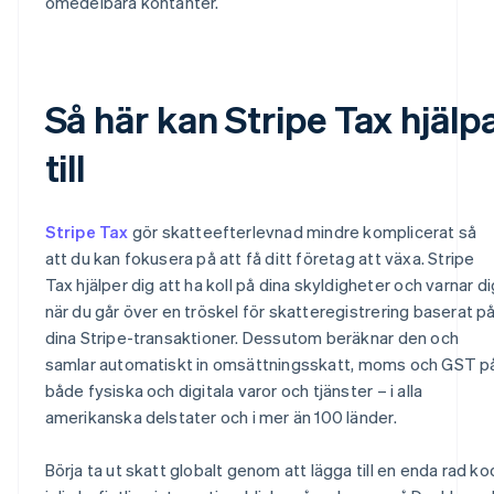
omedelbara kontanter.
Så här kan Stripe Tax hjälp
till
Stripe Tax
gör skatteefterlevnad mindre komplicerat så
att du kan fokusera på att få ditt företag att växa. Stripe
Tax hjälper dig att ha koll på dina skyldigheter och varnar di
när du går över en tröskel för skatteregistrering baserat p
dina Stripe-transaktioner. Dessutom beräknar den och
samlar automatiskt in omsättningsskatt, moms och GST p
både fysiska och digitala varor och tjänster – i alla
amerikanska delstater och i mer än 100 länder.
Börja ta ut skatt globalt genom att lägga till en enda rad ko