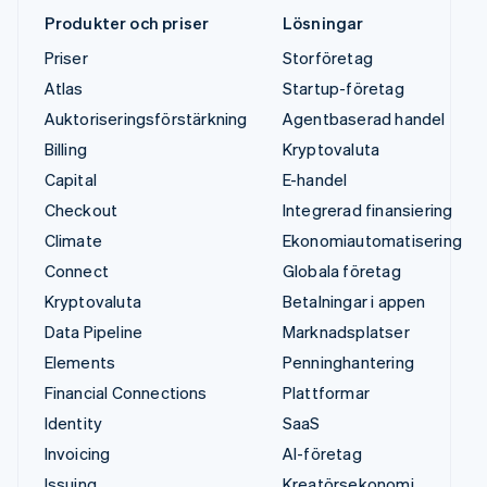
Produkter och priser
Lösningar
Priser
Storföretag
Atlas
Startup-företag
Auktoriseringsförstärkning
Agentbaserad handel
Billing
Kryptovaluta
Capital
E-handel
Checkout
Integrerad finansiering
Climate
Ekonomiautomatisering
Connect
Globala företag
Kryptovaluta
Betalningar i appen
Data Pipeline
Marknadsplatser
Elements
Penninghantering
Financial Connections
Plattformar
Identity
SaaS
Invoicing
AI-företag
Issuing
Kreatörsekonomi