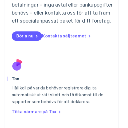
betalningar – inga avtal eller bankuppgifter
English
Mexiko
behövs – eller kontakta oss för att ta fram
Español
English
ett specialanpassat paket för ditt företag.
Nederländerna
Nederlands
English
Norge
Börja nu
Kontakta säljteamet
English
Nya Zeeland
English
Polen
English
Portugal
Português
English
Rumänien
Tax
English
Håll koll på var du behöver registrera dig, ta
Schweiz
automatiskt ut rätt skatt och få åtkomst till de
Deutsch
Français
Italiano
English
Singapore
rapporter som behövs för att deklarera.
English
简体中文
Titta närmare på Tax
Slovakien
English
Slovenien