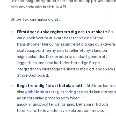
i din befintliga integration, klicka på en knapp på Dashboar
eller använda vårt kraftfulla API.
Stripe Tax kan hjälpa dig att:
Förstå var du ska registrera dig och ta ut skatt:
Se
var du behöver ta ut skatt baserat på dina Stripe-
transaktioner. När du har registrerat dig kan du aktivera
skatteuppbörd i en ny delstat eller ett nytt land på
några sekunder. Du kan börja ta ut skatt genom att
lägga till en enda rad kod i den befintliga Stripe-
integrationen eller lägga till skatter med ett enda klick i
Stripe Dashboard.
Registrera dig för att betala skatt:
Låt Stripe hanter
dina
globala skatteregistreringar
och du kan dra nytt
av en förenklad process som fyller i
ansökningsuppgifter på förhand. Det sparar tid och
förenklar efterlevnaden av lokala bestämmelser.