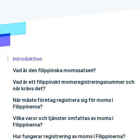
Identitetsverifiering online
Partner
Stripe App Marketplace
Stripe Sessions 2026
Se hur Stripe bygger den ekonomiska in
Titta nu
Introduktion
Vad är den filippinska momssatsen?
Vad är ett filippinskt momsregistreringsnummer och
när krävs det?
När måste företag registrera sig för moms i
Filippinerna?
Vilka varor och tjänster omfattas av moms i
Filippinerna?
Hur fungerar registrering av moms i Filippinerna?