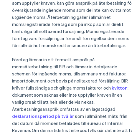
som uppfyller kraven, kan göra anspråk på återbetalning fö
överskjutande ingående moms som de inte kan kvitta mot
utgående moms. Återbetalning gäller i allmänhet
momsregistrerade företag som på inköp som är direkt
hänförliga till nolltaxerad försäljning. Momsregistrerade
företag vars försäljning är föremål för regelbunden moms
får i allmänhet momskrediter snarare än återbetalningar.
Företag lämnar in ett formellt anspråk på
momsåterbetalning till BIR och lämnar in detaljerade
scheman för ingående moms, tillsammans med fakturor,
importdokument och bevis på nolltaxerad försäljning. BIR
kräver fullständiga och giltiga momsfakturor och
kvitton
;
dokument som saknas eller inte uppfyller kraven är en
vanlig orsak till att helt eller delvis nekas.
Återbetalningsanspråk omfattas av en lagstadgad
deklarationsperiod på två år
som i allmänhet mäts från
det datum då momsen betalades till Bureau of Internal
Revenue. Om denna tidsfrist inte uppfylls går det inte att f