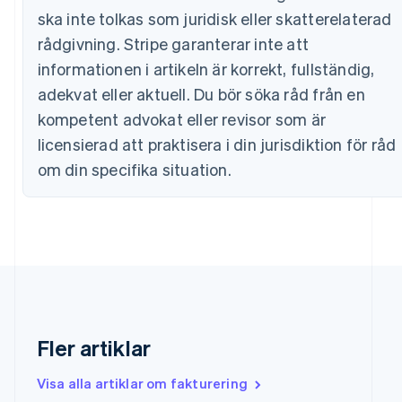
English
ska inte tolkas som juridisk eller skatterelaterad
Cypern
rådgivning. Stripe garanterar inte att
English
Danmark
informationen i artikeln är korrekt, fullständig,
English
adekvat eller aktuell. Du bör söka råd från en
Estland
kompetent advokat eller revisor som är
English
Fastlandskina
licensierad att praktisera i din jurisdiktion för råd
简体中文
English
om din specifika situation.
Finland
English
Svenska
Frankrike
Français
English
Förenade Arabemiraten
English
Gibraltar
English
Grekland
Fler artiklar
English
Hongkong SAR, Kina
English
简体中文
Visa alla artiklar om fakturering
Indien