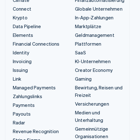
Climate
Finanzautomatisierung
Connect
Globale Unternehmen
Krypto
In-App-Zahlungen
Data Pipeline
Marktplätze
Elements
Geldmanagement
Financial Connections
Plattformen
Identity
SaaS
Invoicing
KI-Unternehmen
Issuing
Creator Economy
Link
Gaming
Managed Payments
Bewirtung, Reisen und
Freizeit
Zahlungslinks
Versicherungen
Payments
Medien und
Payouts
Unterhaltung
Radar
Gemeinnützige
Revenue Recognition
Organisationen