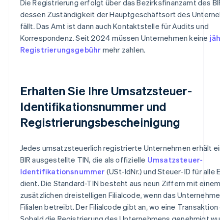
Die Registrierung erfolgt über das Bezirksfinanzamt des BIR
dessen Zuständigkeit der Hauptgeschäftsort des Unter
fällt. Das Amt ist dann auch Kontaktstelle für Audits und
Korrespondenz. Seit 2024 müssen Unternehmen keine
jäh
Registrierungsgebühr
mehr zahlen.
Erhalten Sie Ihre Umsatzsteuer-
Identifikationsnummer und
Registrierungsbescheinigung
Jedes umsatzsteuerlich registrierte Unternehmen erhält e
BIR ausgestellte TIN, die als offizielle
Umsatzsteuer-
Identifikationsnummer
(USt-IdNr.) und Steuer-ID für alle
dient. Die Standard-TIN besteht aus neun Ziffern mit eine
zusätzlichen dreistelligen Filialcode, wenn das Unternehm
Filialen betreibt. Der Filialcode gibt an, wo eine Transaktion 
Sobald die Registrierung des Unternehmens genehmigt wur