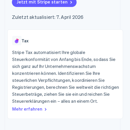
Data Pipeline
Jetzt mit Stripe starten
Marktplatz auf
Geldmanagement
Zugriff auf mehr als
Datensynchronisierung
Produkt-Roadmap
Grundlagen der
Plattformen
125
Stripe Sessions
Abonnementverwaltung
SaaS
Zuletzt aktualisiert: 7. April 2026
Terminal
Karriere
Zahlungen vor Ort
Newsroom
So setzen Sie
Authorization
Stripe Press
nutzungsbasierte
Boost
Abrechnung um
Nach Branche
Optimierung der
Tax
Stablecoin-gestützte
Autorisierungsraten
Karten ausgeben: So
Link
KI-Unternehmen
Kontakt
geht´s
Stripe Tax automatisiert Ihre globale
Beschleunigter
Creator Economy
Bereitstellung und
Steuerkonformität von Anfang bis Ende, sodass Sie
Bezahlvorgang
Gaming
Verwaltung von
Sales-Team
sich ganz auf Ihr Unternehmenswachstum
Financial
Bewirtung, Reisen und
Diensten mit Agenten
kontaktieren
Connections
Freizeit
konzentrieren können. Identifizieren Sie Ihre
Partner werden
Verbundene
Versicherungen
steuerlichen Verpflichtungen, koordinieren Sie
Medien und
Finanzdaten
Registrierungen, berechnen Sie weltweit die richtigen
Unterhaltung
Ressourcen
Gemeinnützige
Steuerbeträge, ziehen Sie sie ein und reichen Sie
Organisationen
Steuererklärungen ein – alles an einem Ort.
App-Integrationen
Fachdienstleistungen
Mehr
Code-Beispiele
Öffentlicher Sektor
Mehr erfahren
Product roadmap
Entwickler-Blog
Einzelhandel
Ausblick
API-Status
Radar