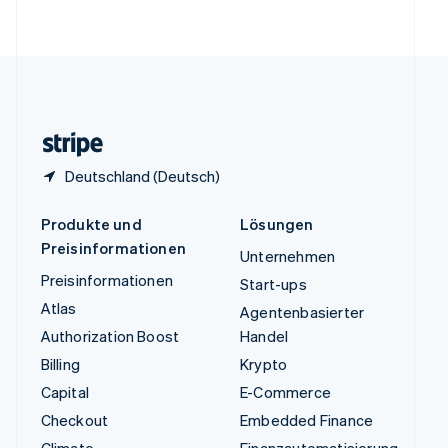
English
Vereinigte Staaten
English
Español
简体中文
Vereinigtes Königreich
English
Zypern
English
Deutschland (Deutsch)
Produkte und
Lösungen
Preisinformationen
Unternehmen
Preisinformationen
Start-ups
Atlas
Agentenbasierter
Authorization Boost
Handel
Billing
Krypto
Capital
E-Commerce
Checkout
Embedded Finance