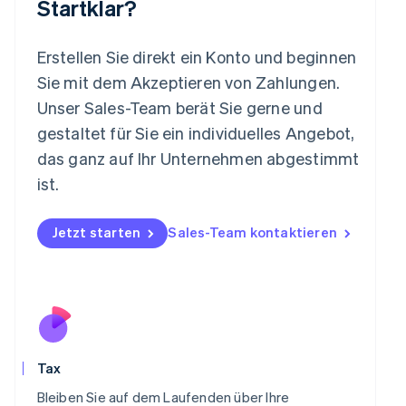
Startklar?
Luxemburg
Français
Deutsch
English
Malaysia
Erstellen Sie direkt ein Konto und beginnen
English
简体中文
Malta
Sie mit dem Akzeptieren von Zahlungen.
English
Unser Sales-Team berät Sie gerne und
Mexiko
gestaltet für Sie ein individuelles Angebot,
Español
English
Neuseeland
das ganz auf Ihr Unternehmen abgestimmt
English
ist.
Niederlande
Nederlands
English
Norwegen
Jetzt starten
Sales-Team kontaktieren
English
Österreich
Deutsch
English
Polen
English
Portugal
Português
English
Tax
Rumänien
English
Bleiben Sie auf dem Laufenden über Ihre