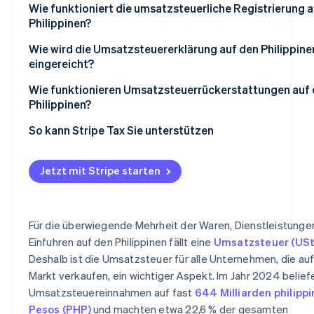
Wie funktioniert die umsatzsteuerliche Registrierung 
Philippinen?
Registrieren Sie sich beim Bureau of Internal Revenue (B
Wie wird die Umsatzsteuererklärung auf den Philippine
eingereicht?
Erhalten Sie Ihre Umsatzsteuer-Identifikationsnummer
Registrierungsbescheinigung
Wie funktionieren Umsatzsteuerrückerstattungen auf
Philippinen?
Stellen Sie umsatzsteuerkonforme Rechnungen aus
So kann Stripe Tax Sie unterstützen
Jetzt mit Stripe starten
Für die überwiegende Mehrheit der Waren, Dienstleistunge
Einfuhren auf den Philippinen fällt eine
Umsatzsteuer (USt
Deshalb ist die Umsatzsteuer für alle Unternehmen, die au
Markt verkaufen, ein wichtiger Aspekt. Im Jahr 2024 beliefe
Umsatzsteuereinnahmen auf fast
644 Milliarden philipp
Pesos (PHP)
und machten etwa 22,6 % der gesamten