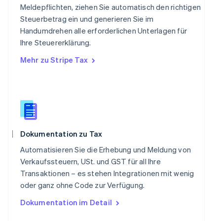
Schweden
Meldepflichten, ziehen Sie automatisch den richtigen
Svenska
English
Steuerbetrag ein und generieren Sie im
Schweiz
Handumdrehen alle erforderlichen Unterlagen für
Deutsch
Français
Italiano
English
Singapur
Ihre Steuererklärung.
English
简体中文
Mehr zu Stripe Tax
Slowakei
English
Slowenien
English
Italiano
Sonderverwaltungsregion Hongkong,
China
English
简体中文
Dokumentation zu Tax
Spanien
Español
English
Automatisieren Sie die Erhebung und Meldung von
Thailand
Verkaufssteuern, USt. und GST für all Ihre
ไทย
English
Transaktionen – es stehen Integrationen mit wenig
Tschechische Republik
oder ganz ohne Code zur Verfügung.
English
Ungarn
Dokumentation im Detail
English
Vereinigte Arabische Emirate