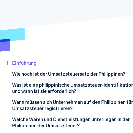
Betrugsprävention
Ecosystem
Atlas
Start-up-Gründung
Partner
Stripe App-Marktplatz
Climate
CO₂-Entnahme
Identity
Online-Identitätsprüfung
Einführung
Wie hoch ist der Umsatzsteuersatz der Philippinen?
Stripe-Sessions 2026
Was ist eine philippinische Umsatzsteuer-Identifikat
Erfahren Sie, wie Stripe Lösungen für die
und wann ist sie erforderlich?
Jetzt ansehen
Wann müssen sich Unternehmen auf den Philippinen für
Umsatzsteuer registrieren?
Welche Waren und Dienstleistungen unterliegen in den
Philippinen der Umsatzsteuer?