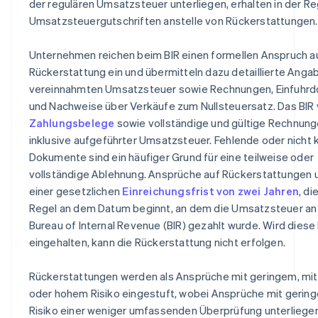
der regulären Umsatzsteuer unterliegen, erhalten in der Re
Umsatzsteuergutschriften anstelle von Rückerstattungen.
Unternehmen reichen beim BIR einen formellen Anspruch a
Rückerstattung ein und übermitteln dazu detaillierte Anga
vereinnahmten Umsatzsteuer sowie Rechnungen, Einfuhr
und Nachweise über Verkäufe zum Nullsteuersatz. Das BIR 
Zahlungsbelege
sowie vollständige und gültige Rechnun
inklusive aufgeführter Umsatzsteuer. Fehlende oder nicht
Dokumente sind ein häufiger Grund für eine teilweise oder
vollständige Ablehnung. Ansprüche auf Rückerstattungen 
einer gesetzlichen
Einreichungsfrist von zwei Jahren
, di
Regel an dem Datum beginnt, an dem die Umsatzsteuer an
Bureau of Internal Revenue (BIR) gezahlt wurde. Wird diese F
eingehalten, kann die Rückerstattung nicht erfolgen.
Rückerstattungen werden als Ansprüche mit geringem, mi
oder hohem Risiko eingestuft, wobei Ansprüche mit gerin
Risiko einer weniger umfassenden Überprüfung unterliegen