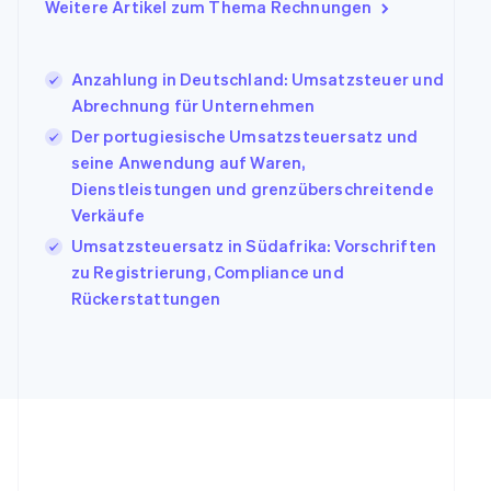
Gibraltar
Weitere Artikel zum Thema Rechnungen
English
Griechenland
English
Anzahlung in Deutschland: Umsatzsteuer und
Indien
Abrechnung für Unternehmen
English
Der portugiesische Umsatzsteuersatz und
Irland
seine Anwendung auf Waren,
English
Dienstleistungen und grenzüberschreitende
Italien
Italiano
English
Verkäufe
Japan
Umsatzsteuersatz in Südafrika: Vorschriften
日本語
English
zu Registrierung, Compliance und
Kanada
Rückerstattungen
English
Français
Kroatien
English
Italiano
Lettland
English
Liechtenstein
Deutsch
English
Litauen
English