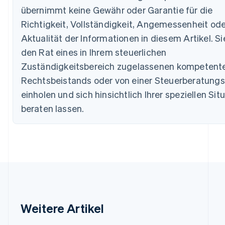
übernimmt keine Gewähr oder Garantie für die
Richtigkeit, Vollständigkeit, Angemessenheit ode
Australien
Aktualität der Informationen in diesem Artikel. Si
English
Belgien
den Rat eines in Ihrem steuerlichen
Nederlands
Français
Deutsch
English
Zuständigkeitsbereich zugelassenen kompetent
Brasilien
Português
English
Rechtsbeistands oder von einer Steuerberatungs
Bulgarien
einholen und sich hinsichtlich Ihrer speziellen Sit
English
Dänemark
beraten lassen.
English
Deutschland
Deutsch
English
Estland
English
Festlandchina
简体中文
English
Finnland
English
Svenska
Weitere Artikel
Frankreich
Français
English