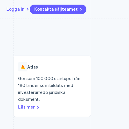
Logga in
Kontakta säljteamet
Resurser
Ecosystem
Kontakt
ch
Mer
er
Appintegrationer
Partner
Kontakta säljteamet
Product roadmap
Kodexempel
Stripe App Marketplace
Bli partner
Se vad som kommer härnäst
Utvecklarblogg
r plattformar
tid
API-status
Radar
Bedrägeribekämpning
Atlas
Atlas
Bolagsbildning för startups
Gör som 100 000 startups från
180 länder som bildats med
Climate
Koldioxidinfångning
investerarredo juridiska
dokument.
Identity
Identitetsverifiering online
Läs mer