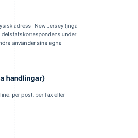
sisk adress i New Jersey (inga
h delstatskorrespondens under
andra använder sina egna
ga handlingar)
ne, per post, per fax eller