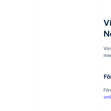
Vi
N
Vis
med
Fö
För
onl