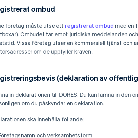
gistrerat ombud
je företag måste utse ett
registrerat ombud
med en fy
tboxar). Ombudet tar emot juridiska meddelanden oc
etstid. Vissa företag utser en kommersiell tjänst och 
torsadresser om de uppfyller kraven.
gistreringsbevis (deklaration av offentli
na in deklarationen till DORES. Du kan lämna in den onli
sonligen om du påskyndar en deklaration.
larationen ska innehålla följande:
Företagsnamn och verksamhetsform