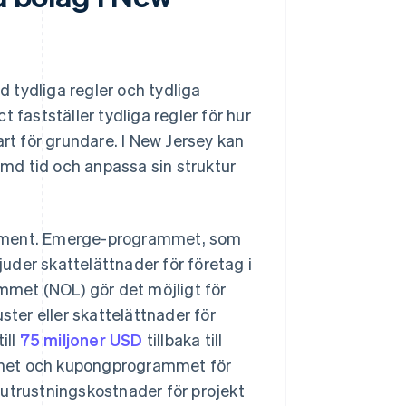
 tydliga regler och tydliga
 fastställer tydliga regler för hur
art för grundare. I New Jersey kan
tämd tid och anpassa sin struktur
tament. Emerge-programmet, som
uder skattelättnader för företag i
ammet (NOL) gör det möjligt för
ster eller skattelättnader för
ill
75 miljoner USD
tillbaka till
mmet och kupongprogrammet för
h utrustningskostnader för projekt