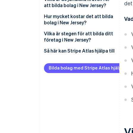
det
att bilda bolag i New Jersey?
Företagsnamn som uppfyller
Hur mycket kostar det att bilda
Vad
kraven
bolag i New Jersey?
Registrerat ombud
Vilka är stegen för att bilda ditt
företag i New Jersey?
Registreringsbevis (deklaration
av offentliga handlingar)
Definiera din företagsstruktur
Så här kan Stripe Atlas hjälpa till
Intern styrning
Välj och bekräfta ditt namn
Ansök till Atlas
Bilda bolag med Stripe Atlas hjälp
Skatte- och
Utse ett registrerat ombud
Ta emot betalningar och
registreringsdeklarationer
banktjänster innan ditt EIN
Skicka in din deklaration för
anländer
Årsrapport och underhåll
offentliga handlingar
(registreringsbevis)
Kontantfritt aktieköp för
grundare
Organisera ditt företag internt
Automatisk deklaration för val
av skatt enligt 83(b)
Vi
Juridiska dokument för företag i