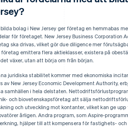
ersey?
 bilda bolag i New Jersey ger företag en hemmabas med
delar för företaget. New Jersey Business Corporation Act
etag ska drivas, vilket gör due diligence mer förutsägb
t företag emittera flera aktieklasser, existera på obes
 det växer, utan att börja om från början.
na juridiska stabilitet kommer med ekonomiska inci
vs av New Jersey Economic Development Authority, erbj
sa samhällen i hela delstaten. Nettodriftsförlustprogr
nik- och biovetenskapsföretag att sälja nettodriftsförlu
skning och utveckling mot kontanter, vilket kan ge upp t
ovatörer årligen. Andra program, som Aspire-progra
lverkning, hjälper till att kompensera för fastighets- oc