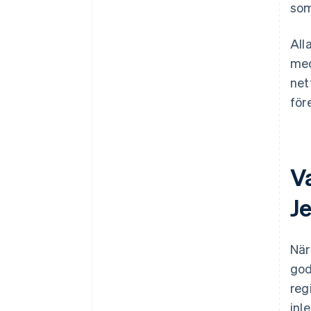
som
All
med
net
för
Va
J
När
god
reg
inl