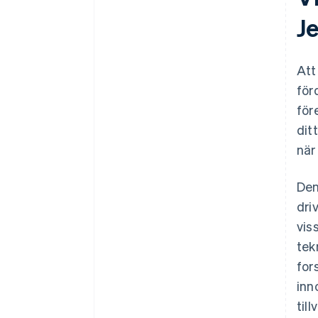
världsklass
J
Ett kostnadsfritt år med Stripe
Payments, plus 50 000 USD i
partnerkrediter och rabatter
Att
för
för
dit
när
Den
dri
vis
tek
for
inn
til