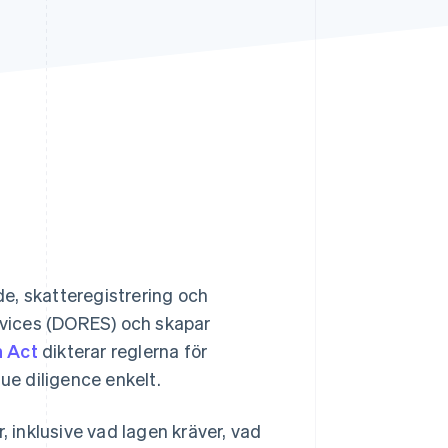
Stripe Sessions 2026
Se hur Stripe bygger den
ekonomiska
infrastrukturen för AI.
Titta nu
de, skatteregistrering och
ervices (DORES) och skapar
n Act
dikterar reglerna för
ue diligence enkelt.
, inklusive vad lagen kräver, vad