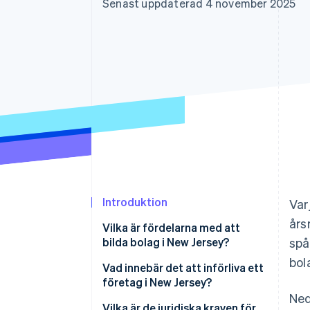
Senast uppdaterad 4 november 2025
Accelererad kassaprocess
Financial Connections
Länkade finanskontodata
Introduktion
Var
års
Vilka är fördelarna med att
bilda bolag i New Jersey?
spå
bol
Vad innebär det att införliva ett
företag i New Jersey?
Ned
Vilka är de juridiska kraven för