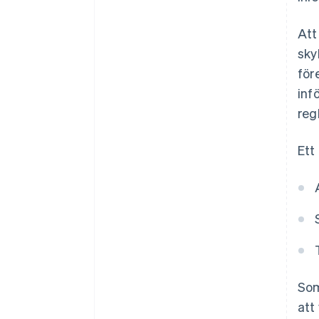
Att
sky
för
inf
regl
Ett
Som
att