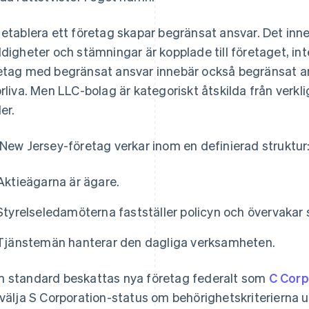
 etablera ett företag skapar begränsat ansvar. Det inne
ldigheter och stämningar är kopplade till företaget, in
etag med begränsat ansvar innebär också begränsat ans
örliva. Men LLC-bolag är kategoriskt åtskilda från verkl
er.
 New Jersey-företag verkar inom en definierad struktur
Aktieägarna är ägare.
Styrelseledamöterna fastställer policyn och övervakar 
Tjänstemän hanterar den dagliga verksamheten.
 standard beskattas nya företag federalt som
C Corp
 välja S Corporation-status om behörighetskriterierna u