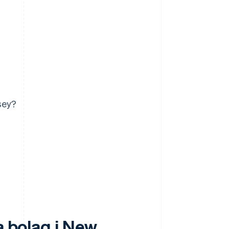
rsey?
a bolag i New