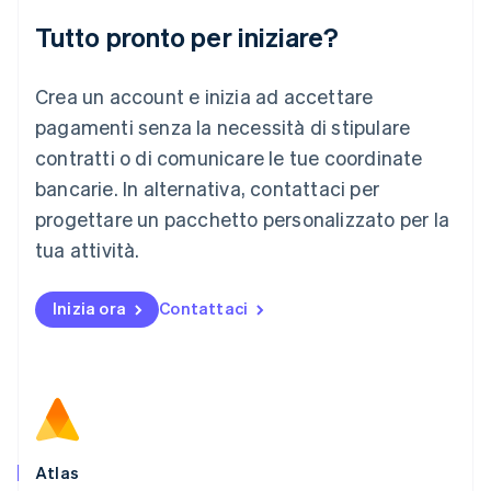
Liechtenstein
Deutsch
English
Tutto pronto per iniziare?
Lituania
English
Crea un account e inizia ad accettare
Lussemburgo
Français
Deutsch
English
pagamenti senza la necessità di stipulare
Malaysia
contratti o di comunicare le tue coordinate
English
简体中文
Malta
bancarie. In alternativa, contattaci per
English
progettare un pacchetto personalizzato per la
Messico
tua attività.
Español
English
Norvegia
English
Inizia ora
Contattaci
Nuova Zelanda
English
Paesi Bassi
Nederlands
English
Polonia
English
Portogallo
Português
English
Atlas