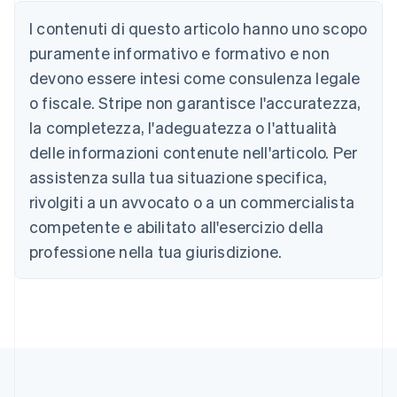
Australia
I contenuti di questo articolo hanno uno scopo
English
Austria
puramente informativo e formativo e non
Deutsch
English
devono essere intesi come consulenza legale
Belgio
Nederlands
Français
Deutsch
English
o fiscale. Stripe non garantisce l'accuratezza,
Brasile
la completezza, l'adeguatezza o l'attualità
Português
English
Bulgaria
delle informazioni contenute nell'articolo. Per
English
assistenza sulla tua situazione specifica,
Canada
rivolgiti a un avvocato o a un commercialista
English
Français
Cina continentale
competente e abilitato all'esercizio della
简体中文
English
professione nella tua giurisdizione.
Cipro
English
Croazia
English
Italiano
Danimarca
English
Emirati Arabi Uniti
English