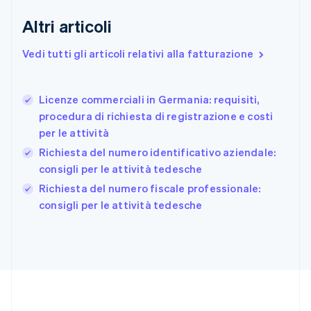
Estonia
English
Altri articoli
Finlandia
English
Svenska
Vedi tutti gli articoli relativi alla fatturazione
Francia
Français
English
Germania
Licenze commerciali in Germania: requisiti,
Deutsch
English
procedura di richiesta di registrazione e costi
Giappone
日本語
English
per le attività
Gibilterra
Richiesta del numero identificativo aziendale:
English
consigli per le attività tedesche
Grecia
English
Richiesta del numero fiscale professionale:
India
consigli per le attività tedesche
English
Irlanda
English
Italia
Italiano
English
Lettonia
English