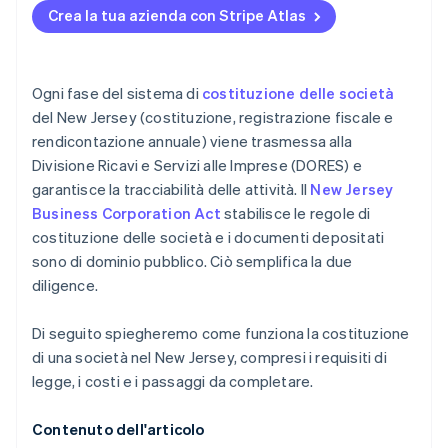
Crea la tua azienda con Stripe Atlas
Dichiarazioni e registrazioni fiscali
Nomina un agente autorizzato
Accettazione di pagamenti e operazioni bancarie
prima dell’arrivo del tuo EIN
Report annuale e assistenza
Presenta la domanda di registrazione nei pubblici
registri (atto costitutivo)
Acquisto di azioni senza contanti da parte del
Ogni fase del sistema di
costituzione delle società
fondatore
del New Jersey (costituzione, registrazione fiscale e
Organizza internamente la società
rendicontazione annuale) viene trasmessa alla
Presentazione automatica della dichiarazione
Divisione Ricavi e Servizi alle Imprese (DORES) e
fiscale 83(b)
garantisce la tracciabilità delle attività. Il
New Jersey
Documenti legali aziendali con idoneità globale
Business Corporation Act
stabilisce le regole di
costituzione delle società e i documenti depositati
Un anno gratuito di Stripe Payments, più 50.000
sono di dominio pubblico. Ciò semplifica la due
USD in crediti e sconti offerti dai partner
diligence.
Di seguito spiegheremo come funziona la costituzione
di una società nel New Jersey, compresi i requisiti di
legge, i costi e i passaggi da completare.
Contenuto dell'articolo