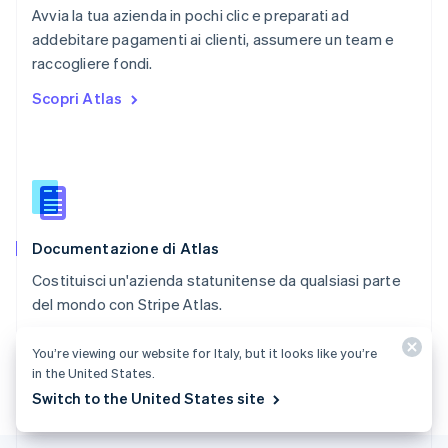
RAS di Hong Kong, Cina
Avvia la tua azienda in pochi clic e preparati ad
English
简体中文
addebitare pagamenti ai clienti, assumere un team e
Regno Unito
English
raccogliere fondi.
Repubblica Ceca
Scopri Atlas
English
Romania
English
Singapore
English
简体中文
Slovacchia
English
Documentazione di Atlas
Slovenia
English
Italiano
Costituisci un'azienda statunitense da qualsiasi parte
Spagna
del mondo con Stripe Atlas.
Español
English
Stati Uniti
Consulta la documentazione
English
Español
简体中文
You’re viewing our website for Italy, but it looks like you’re
Svezia
in the United States.
Svenska
English
Switch to the United States site
Svizzera
Deutsch
Français
Italiano
English