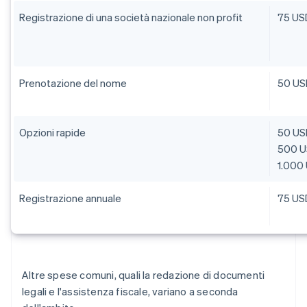
Registrazione di una società nazionale non profit
75 US
Prenotazione del nome
50 US
Opzioni rapide
50 US
500 US
1.000 
Registrazione annuale
75 USD
Altre spese comuni, quali la redazione di documenti
legali e l'assistenza fiscale, variano a seconda