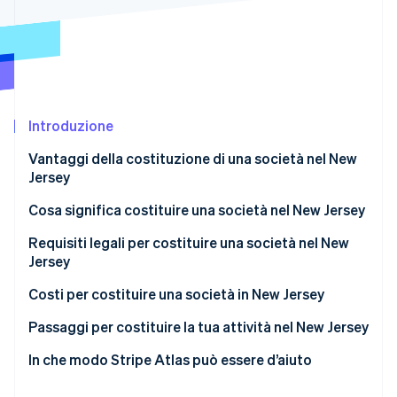
Scopri cosa ti aspetta
Radar
Ecosistema
Prevenzione delle frodi
Partner
Atlas
Stripe App Marketplace
Costituzione di start-up
Introduzione
Climate
Rimozione del carbonio
Vantaggi della costituzione di una società nel New
Identity
Jersey
Verifica online dell'identità
Cosa significa costituire una società nel New Jersey
Requisiti legali per costituire una società nel New
Jersey
Stripe Sessions 2026
Denominazione sociale conforme
Costi per costituire una società in New Jersey
Scopri come Stripe sta costruendo l'infrastruttura economi
Guarda ora
Agente autorizzato
Passaggi per costituire la tua attività nel New Jersey
Atto costitutivo (archiviazione nei registri pubblici)
Definisci la struttura della società
In che modo Stripe Atlas può essere d’aiuto
Governance interna
Scegli e conferma il nome
Candidatura ad Atlas