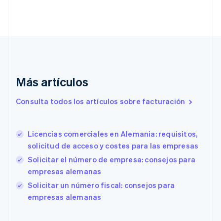
Chipre
English
Croacia
English
Italiano
Dinamarca
English
Emiratos Árabes Unidos
English
Más artículos
Eslovaquia
Consulta todos los artículos sobre facturación
English
Eslovenia
English
Italiano
España
Licencias comerciales en Alemania: requisitos,
Español
English
solicitud de acceso y costes para las empresas
Estados Unidos
Solicitar el número de empresa: consejos para
English
Español
简体中文
Estonia
empresas alemanas
English
Solicitar un número fiscal: consejos para
Finlandia
empresas alemanas
English
Svenska
Francia
Français
English