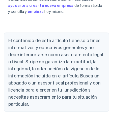
ayudarte a crear tu nueva empresa
de forma rápida
y sencilla y
empieza
hoy mismo.
Alemania
El contenido de este artículo tiene solo fines
Deutsch
English
Australia
informativos y educativos generales y no
English
debe interpretarse como asesoramiento legal
Austria
o fiscal. Stripe no garantiza la exactitud, la
Deutsch
English
Bélgica
integridad, la adecuación o la vigencia de la
Nederlands
Français
Deutsch
English
información incluida en el artículo. Busca un
Brasil
abogado o un asesor fiscal profesional y con
Português
English
Bulgaria
licencia para ejercer en tu jurisdicción si
English
necesitas asesoramiento para tu situación
Canadá
English
Français
particular.
China continental
简体中文
English