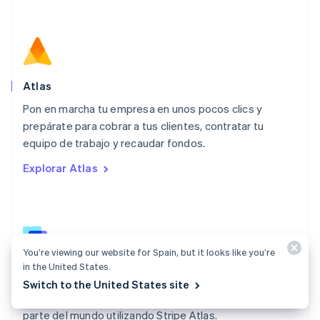
Malasia
English
简体中文
Malta
English
México
Español
English
Atlas
Noruega
Pon en marcha tu empresa en unos pocos clics y
English
prepárate para cobrar a tus clientes, contratar tu
Nueva Zelanda
English
equipo de trabajo y recaudar fondos.
Países Bajos
Explorar Atlas
Nederlands
English
Polonia
English
Portugal
Português
English
RAE de Hong Kong, China
You’re viewing our website for Spain, but it looks like you’re
English
简体中文
in the United States.
Documentación de Atlas
Reino Unido
Switch to the United States site
English
Crea una empresa estadounidense desde cualquier
República Checa
parte del mundo utilizando Stripe Atlas.
English