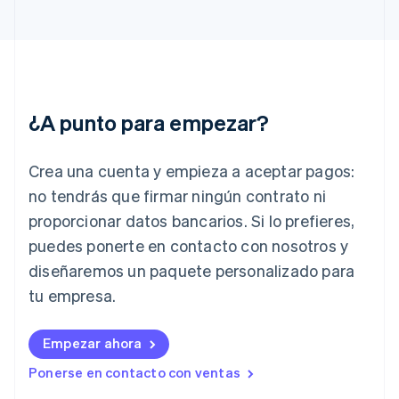
Gibraltar
English
Grecia
English
Hungría
English
¿A punto para empezar?
India
English
Irlanda
Crea una cuenta y empieza a aceptar pagos:
English
no tendrás que firmar ningún contrato ni
Italia
proporcionar datos bancarios. Si lo prefieres,
Italiano
English
Japón
puedes ponerte en contacto con nosotros y
日本語
English
diseñaremos un paquete personalizado para
Letonia
English
tu empresa.
Liechtenstein
Deutsch
English
Empezar ahora
Lituania
English
Ponerse en contacto con ventas
Luxemburgo
Français
Deutsch
English