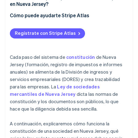
en Nueva Jersey?
Acta de constitución (presentación pública de
registros)
Define tu estructura corporativa
Cómo puede ayudarte Stripe Atlas
Gobernanza interna
Elige y confirma tu nombre
Registro con Atlas
Regístrate con Stripe Atlas
Presentaciones fiscales y de registro
Nombra a un agente registrado
Pagos y operaciones bancarias antes de tener el EIN
Informe anual y mantenimiento
Presenta tus registros públicos (acta de
Compra de acciones iniciales sin efectivo
constitución)
Cada paso del sistema de
constitución
de Nueva
Presentación automática de la elección fiscal 83(b)
Jersey (formación, registro de impuestos e informes
Organiza tu empresa internamente
anuales) se alimenta de la División de ingresos y
Documentación legal para empresas de primer nivel
servicios empresariales (DORES) y crea trazabilidad
Un año gratis de Stripe Payments, más 50.000 $ en
para las empresas. La
Ley de sociedades
créditos y descuentos para socios
mercantiles de Nueva Jersey
dicta las normas de
constitución y los documentos son públicos, lo que
hace que la diligencia debida sea sencilla.
A continuación, explicaremos cómo funciona la
constitución de una sociedad en Nueva Jersey, qué