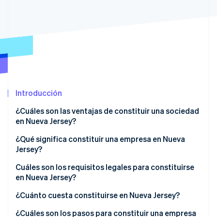
Sector público
Radar
Comercio minorista
Prevención de fraude
Atlas
Constitución de una startup
Ecosystem
Climate
Eliminación de dióxido de carbono
Socios
Stripe App Marketplace
Identity
Verificación de identidad en línea
Introducción
¿Cuáles son las ventajas de constituir una sociedad
en Nueva Jersey?
¿Qué significa constituir una empresa en Nueva
Stripe Sessions 2026
Jersey?
Descubre cómo Stripe está construyendo la infraestructu
Cuáles son los requisitos legales para constituirse
para la IA.
Ver ahora
en Nueva Jersey?
Razón social que cumpla la normativa
¿Cuánto cuesta constituirse en Nueva Jersey?
Agente registrado
¿Cuáles son los pasos para constituir una empresa