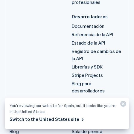
profesionales
Desarrolladores
Documentación
Referencia de la API
Estado de la API
Registro de cambios de
la API
Librerías y SDK
Stripe Projects
Blog para
desarrolladores
Recursos
Empresa
You’re viewing our website for Spain, but it looks like you’re
in the United States.
Guías
Hoja de ruta del producto
Switch to the United States site
Historias de clientes
Empleo
Blog
Sala de prensa