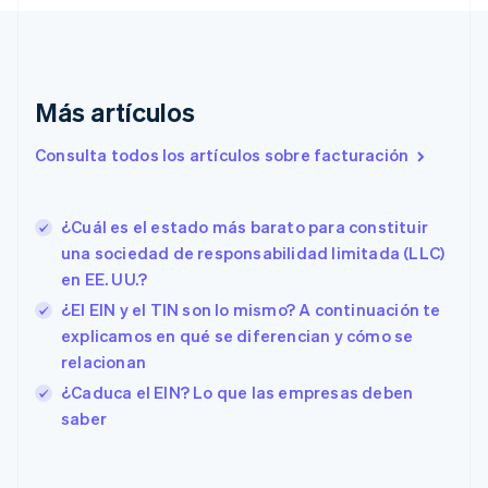
Chipre
English
Croacia
English
Italiano
Dinamarca
Más artículos
English
Emiratos Árabes Unidos
Consulta todos los artículos sobre facturación
English
Eslovaquia
English
¿Cuál es el estado más barato para constituir
Eslovenia
una sociedad de responsabilidad limitada (LLC)
English
Italiano
España
en EE. UU.?
Español
English
¿El EIN y el TIN son lo mismo? A continuación te
Estados Unidos
explicamos en qué se diferencian y cómo se
English
Español
简体中文
Estonia
relacionan
English
¿Caduca el EIN? Lo que las empresas deben
Finlandia
saber
English
Svenska
Francia
Français
English