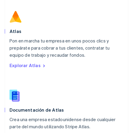
Malasia
English
简体中文
Malta
English
México
Español
English
Atlas
Noruega
Pon en marcha tu empresa en unos pocos clics y
English
prepárate para cobrar a tus clientes, contratar tu
Nueva Zelanda
English
equipo de trabajo y recaudar fondos.
Países Bajos
Explorar Atlas
Nederlands
English
Polonia
English
Portugal
Português
English
RAE de Hong Kong, China
English
简体中文
Documentación de Atlas
Reino Unido
English
Crea una empresa estadounidense desde cualquier
República Checa
parte del mundo utilizando Stripe Atlas.
English