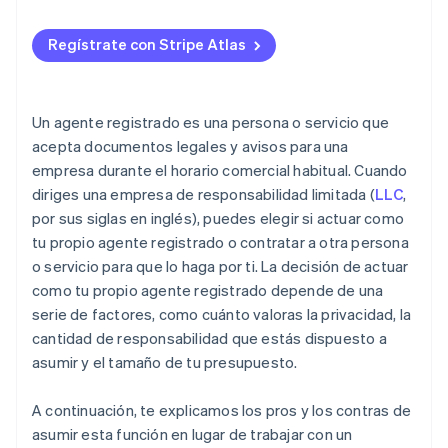
Recurre a un abogado o a un bufete de abogados
Registro con Atlas
Regístrate con Stripe Atlas
Pregúntale a un amigo o familiar de confianza
Aceptar pagos y operaciones bancarias antes de
tener el EIN
Compra de acciones iniciales sin efectivo
Un agente registrado es una persona o servicio que
acepta documentos legales y avisos para una
Presentación automática de la elección fiscal 83(b)
empresa durante el horario comercial habitual. Cuando
Documentación legal para empresas de primer nivel
diriges una empresa de responsabilidad limitada (
LLC
,
por sus siglas en inglés), puedes elegir si actuar como
Un año gratis de Stripe Payments, más 50 000 $ en
tu propio agente registrado o contratar a otra persona
créditos y descuentos para socios
o servicio para que lo haga por ti. La decisión de actuar
como tu propio agente registrado depende de una
serie de factores, como cuánto valoras la privacidad, la
cantidad de responsabilidad que estás dispuesto a
asumir y el tamaño de tu presupuesto.
A continuación, te explicamos los pros y los contras de
asumir esta función en lugar de trabajar con un