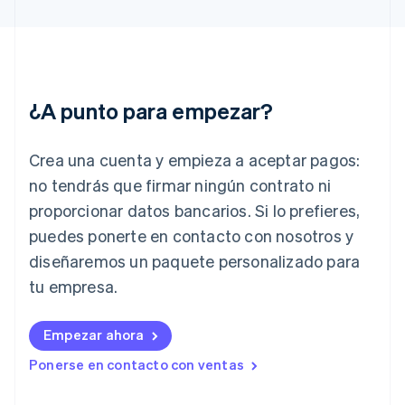
Gibraltar
English
Grecia
English
Hungría
English
¿A punto para empezar?
India
English
Irlanda
Crea una cuenta y empieza a aceptar pagos:
English
no tendrás que firmar ningún contrato ni
Italia
proporcionar datos bancarios. Si lo prefieres,
Italiano
English
Japón
puedes ponerte en contacto con nosotros y
日本語
English
diseñaremos un paquete personalizado para
Letonia
English
tu empresa.
Liechtenstein
Deutsch
English
Empezar ahora
Lituania
English
Ponerse en contacto con ventas
Luxemburgo
Français
Deutsch
English