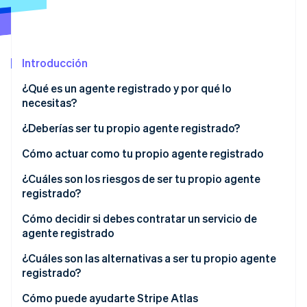
Sector público
Radar
Comercio minorista
Prevención de fraude
Atlas
Introducción
Constitución de una startup
Ecosystem
Climate
¿Qué es un agente registrado y por qué lo
Eliminación de dióxido de carbono
Socios
necesitas?
Stripe App Marketplace
Identity
¿Deberías ser tu propio agente registrado?
Verificación de identidad en línea
Cómo actuar como tu propio agente registrado
¿Cuáles son los riesgos de ser tu propio agente
registrado?
Stripe Sessions 2026
Cómo decidir si debes contratar un servicio de
Descubre cómo Stripe está construyendo la infraestructu
agente registrado
para la IA.
Ver ahora
¿Cuáles son las alternativas a ser tu propio agente
registrado?
Contrata el servicio de un agente registrado
Cómo puede ayudarte Stripe Atlas