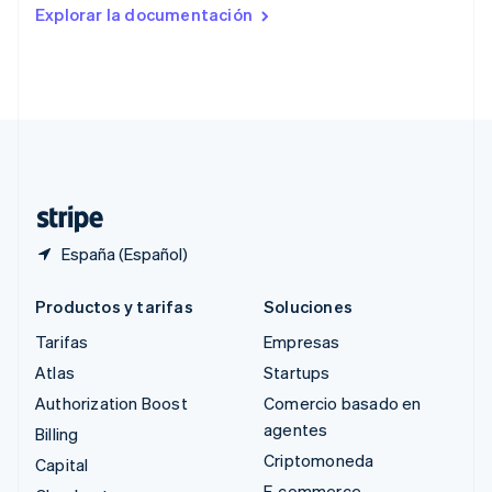
Rumanía
Explorar la documentación
English
Singapur
English
简体中文
Suecia
Svenska
English
Suiza
Deutsch
Français
Italiano
English
Tailandia
ไทย
English
España (Español)
Productos y tarifas
Soluciones
Tarifas
Empresas
Atlas
Startups
Authorization Boost
Comercio basado en
agentes
Billing
Criptomoneda
Capital
E-commerce