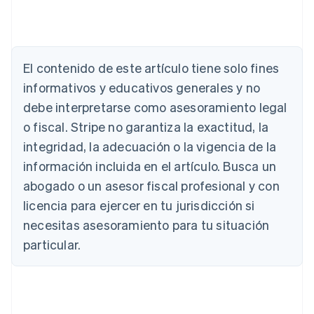
El contenido de este artículo tiene solo fines
informativos y educativos generales y no
Alemania
debe interpretarse como asesoramiento legal
Deutsch
English
Australia
o fiscal. Stripe no garantiza la exactitud, la
English
integridad, la adecuación o la vigencia de la
Austria
Deutsch
English
información incluida en el artículo. Busca un
Bélgica
abogado o un asesor fiscal profesional y con
Nederlands
Français
Deutsch
English
Brasil
licencia para ejercer en tu jurisdicción si
Português
English
necesitas asesoramiento para tu situación
Bulgaria
particular.
English
Canadá
English
Français
China continental
简体中文
English