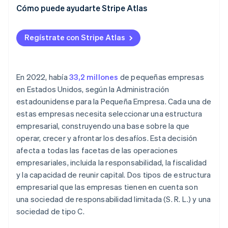
Cómo puede ayudarte Stripe Atlas
Registro con Atlas
Regístrate con Stripe Atlas
Aceptar pagos y operaciones bancarias antes de
tener el EIN
Compra de acciones iniciales sin efectivo
En 2022, había
33,2 millones
de pequeñas empresas
en Estados Unidos, según la Administración
Presentación automática de la elección fiscal 83(b)
estadounidense para la Pequeña Empresa. Cada una de
Documentación legal para empresas de primer nivel
estas empresas necesita seleccionar una estructura
empresarial, construyendo una base sobre la que
Un año gratis de Stripe Payments, más 50 000 $ en
operar, crecer y afrontar los desafíos. Esta decisión
créditos y descuentos para socios
afecta a todas las facetas de las operaciones
empresariales, incluida la responsabilidad, la fiscalidad
y la capacidad de reunir capital. Dos tipos de estructura
empresarial que las empresas tienen en cuenta son
una sociedad de responsabilidad limitada (S. R. L.) y una
sociedad de tipo C.