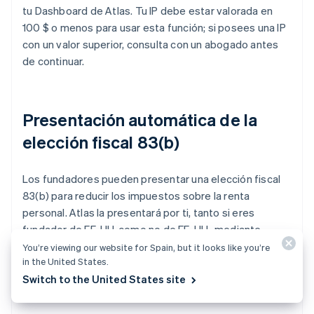
tu Dashboard de Atlas. Tu IP debe estar valorada en
100 $ o menos para usar esta función; si posees una IP
con un valor superior, consulta con un abogado antes
de continuar.
Presentación automática de la
elección fiscal 83(b)
Los fundadores pueden presentar una elección fiscal
83(b) para reducir los impuestos sobre la renta
personal. Atlas la presentará por ti, tanto si eres
fundador de EE. UU. como no de EE. UU., mediante
correo certificado USPS con seguimiento. Recibirás una
You’re viewing our website for Spain, but it looks like you’re
in the United States.
elección 83(b) firmada y una prueba de presentación
Switch to the United States site
directamente en el Dashboard de Stripe.