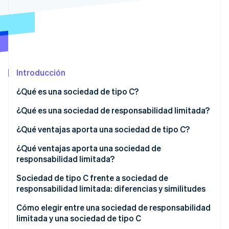
Sector público
Radar
Comercio minorista
Prevención de fraude
Atlas
Constitución de una startup
Ecosystem
Climate
Introducción
Eliminación de dióxido de carbono
Socios
Stripe App Marketplace
Identity
¿Qué es una sociedad de tipo C?
Verificación de identidad en línea
¿Qué es una sociedad de responsabilidad limitada?
¿Qué ventajas aporta una sociedad de tipo C?
¿Qué ventajas aporta una sociedad de
Stripe Sessions 2026
responsabilidad limitada?
Descubre cómo Stripe está construyendo la infraestructu
para la IA.
Sociedad de tipo C frente a sociedad de
Ver ahora
responsabilidad limitada: diferencias y similitudes
Cómo elegir entre una sociedad de responsabilidad
limitada y una sociedad de tipo C