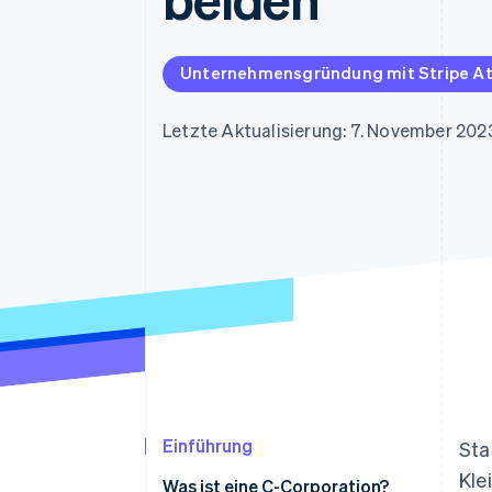
Optimierung der
Datensynchronisier
Autorisierungsraten
Link
Beschleunigter Bezahlvorgang
Unternehmensgründung mit Stripe At
Financial Connections
Verbundene Finanzdaten
Letzte Aktualisierung: 7. November 202
Einführung
Sta
Kle
Was ist eine C-Corporation?