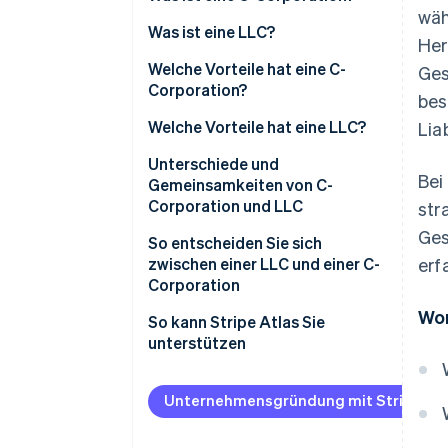
wäh
Was ist eine LLC?
Her
Welche Vorteile hat eine C-
Ges
Corporation?
bes
Welche Vorteile hat eine LLC?
Lia
Unterschiede und
Bei
Gemeinsamkeiten von C-
Corporation und LLC
str
Ges
So entscheiden Sie sich
zwischen einer LLC und einer C-
erf
Corporation
Wor
So kann Stripe Atlas Sie
unterstützen
Bei Atlas eine
Unternehmensgründung
Unternehmensgründung mit Stripe Atl
beantragen