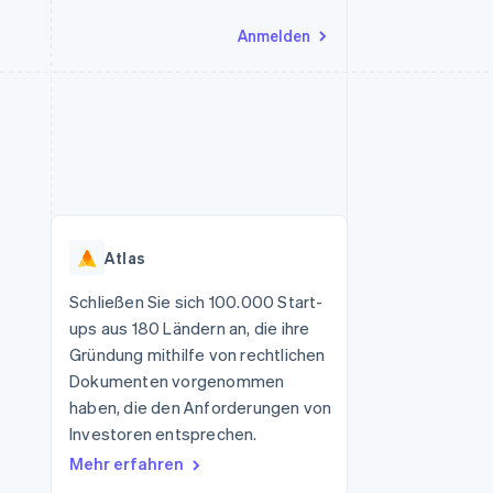
Anmelden
Ressourcen
Ecosystem
Kontakt
nd Marktplätze
Mehr
App-Integrationen
Partner
Sales-Team kontaktieren
Product roadmap
Code-Beispiele
Stripe App-Marktplatz
Partner werden
Ausblick
 Plattformen
Entwickler-Blog
eit
API-Status
Radar
Betrugsprävention
Atlas
Atlas
onen
Start-up-Gründung
Schließen Sie sich 100.000 Start-
ups aus 180 Ländern an, die ihre
Climate
CO₂-Entnahme
Gründung mithilfe von rechtlichen
Dokumenten vorgenommen
haben, die den Anforderungen von
Investoren entsprechen.
Mehr erfahren