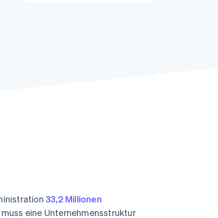
Stripe-Sessions 2026
Erfahren Sie, wie Stripe
Lösungen für die
Wirtschaftsinfrastruktur
für KI aufbaut.
Jetzt ansehen
inistration
33,2 Millionen
 muss eine Unternehmensstruktur