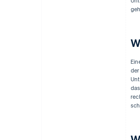
Unt
geh
W
Ein
der
Unt
das
rec
sch
W