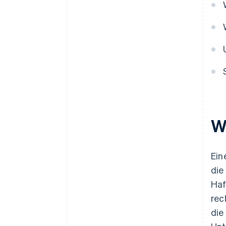
Zahlungen und Bankgeschäfte
vor Erhalt der EIN-Nummer
nutzen
Gründungsaktien ohne Einsatz
eigener Mittel erwerben
Automatische Einreichung des
83(b)-Steuerformulars
Hochwertige rechtliche
Unternehmensdokumente
W
Ein Jahr Stripe Payments
kostenlos, plus
Partnergutschriften und
Ein
Rabatte im Wert von 50.000
die
USD
Haf
rec
die