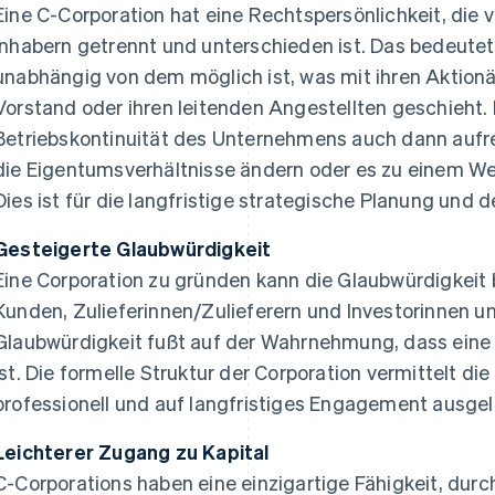
Eine C-Corporation hat eine Rechtspersönlichkeit, die 
Inhabern getrennt und unterschieden ist. Das bedeutet,
unabhängig von dem möglich ist, was mit ihren Aktionä
Vorstand oder ihren leitenden Angestellten geschieht.
Betriebskontinuität des Unternehmens auch dann aufr
die Eigentumsverhältnisse ändern oder es zu einem 
Dies ist für die langfristige strategische Planung und d
Gesteigerte Glaubwürdigkeit
Eine Corporation zu gründen kann die Glaubwürdigkeit 
Kunden, Zulieferinnen/Zulieferern und Investorinnen un
Glaubwürdigkeit fußt auf der Wahrnehmung, dass eine C
ist. Die formelle Struktur der Corporation vermittelt 
professionell und auf langfristiges Engagement ausgele
Leichterer Zugang zu Kapital
C-Corporations haben eine einzigartige Fähigkeit, dur