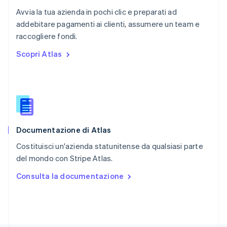
RAS di Hong Kong, Cina
Avvia la tua azienda in pochi clic e preparati ad
English
简体中文
addebitare pagamenti ai clienti, assumere un team e
Regno Unito
English
raccogliere fondi.
Repubblica Ceca
Scopri Atlas
English
Romania
English
Singapore
English
简体中文
Slovacchia
English
Documentazione di Atlas
Slovenia
English
Italiano
Costituisci un'azienda statunitense da qualsiasi parte
Spagna
del mondo con Stripe Atlas.
Español
English
Stati Uniti
Consulta la documentazione
English
Español
简体中文
Svezia
Svenska
English
Svizzera
Deutsch
Français
Italiano
English