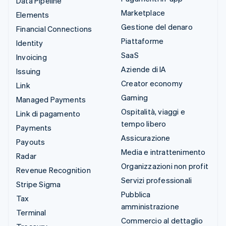
Data Pipeline
Marketplace
Elements
Gestione del denaro
Financial Connections
Piattaforme
Identity
SaaS
Invoicing
Aziende di IA
Issuing
Creator economy
Link
Gaming
Managed Payments
Ospitalità, viaggi e
Link di pagamento
tempo libero
Payments
Assicurazione
Payouts
Media e intrattenimento
Radar
Organizzazioni non profit
Revenue Recognition
Servizi professionali
Stripe Sigma
Pubblica
Tax
amministrazione
Terminal
Commercio al dettaglio