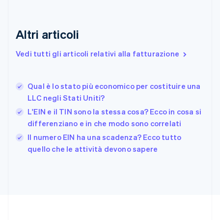
Estonia
English
Finlandia
Altri articoli
English
Svenska
Francia
Vedi tutti gli articoli relativi alla fatturazione
Français
English
Germania
Deutsch
English
Qual è lo stato più economico per costituire una
Giappone
日本語
English
LLC negli Stati Uniti?
Gibilterra
L'EIN e il TIN sono la stessa cosa? Ecco in cosa si
English
differenziano e in che modo sono correlati
Grecia
English
Il numero EIN ha una scadenza? Ecco tutto
India
quello che le attività devono sapere
English
Irlanda
English
Italia
Italiano
English
Lettonia
English