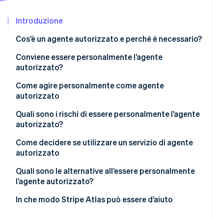
Scopri cosa ti aspetta
Introduzione
Radar
Ecosistema
Prevenzione delle frodi
Cos’è un agente autorizzato e perché è necessario?
Partner
Atlas
Stripe App Marketplace
Costituzione di start-up
Conviene essere personalmente l’agente
autorizzato?
Climate
Rimozione del carbonio
Come agire personalmente come agente
Identity
autorizzato
Verifica online dell'identità
Quali sono i rischi di essere personalmente l’agente
autorizzato?
Come decidere se utilizzare un servizio di agente
autorizzato
Stripe Sessions 2026
Scopri come Stripe sta costruendo l'infrastruttura economi
Quali sono le alternative all’essere personalmente
Guarda ora
l’agente autorizzato?
Affidarsi a un servizio di agente autorizzato
In che modo Stripe Atlas può essere d’aiuto
Rivolgersi a un avvocato o a uno studio legale
Registrazione su Atlas