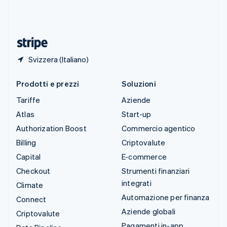
Thailandia
ไทย
English
Ungheria
English
Svizzera (Italiano)
Prodotti e prezzi
Soluzioni
Tariffe
Aziende
Atlas
Start-up
Authorization Boost
Commercio agentico
Billing
Criptovalute
Capital
E-commerce
Checkout
Strumenti finanziari
integrati
Climate
Automazione per finanza
Connect
Aziende globali
Criptovalute
Pagamenti in-app