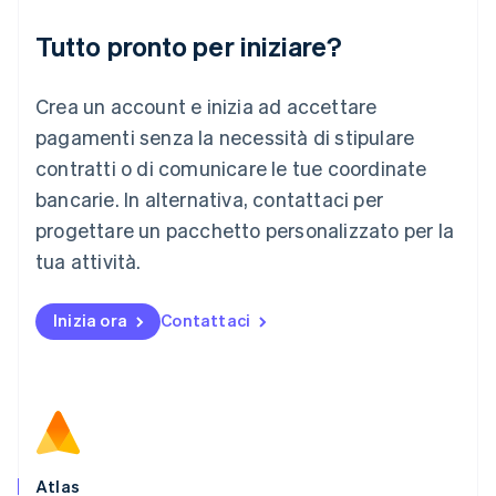
Liechtenstein
Deutsch
English
Tutto pronto per iniziare?
Lituania
English
Crea un account e inizia ad accettare
Lussemburgo
Français
Deutsch
English
pagamenti senza la necessità di stipulare
Malaysia
contratti o di comunicare le tue coordinate
English
简体中文
Malta
bancarie. In alternativa, contattaci per
English
progettare un pacchetto personalizzato per la
Messico
tua attività.
Español
English
Norvegia
English
Inizia ora
Contattaci
Nuova Zelanda
English
Paesi Bassi
Nederlands
English
Polonia
English
Portogallo
Português
English
Atlas