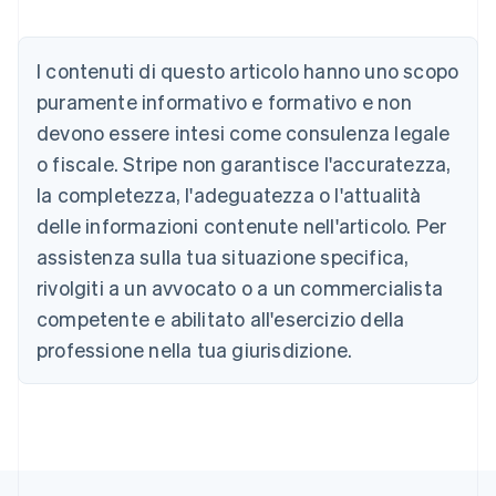
Australia
English
Austria
I contenuti di questo articolo hanno uno scopo
Deutsch
English
puramente informativo e formativo e non
Belgio
devono essere intesi come consulenza legale
Nederlands
Français
Deutsch
English
Brasile
o fiscale. Stripe non garantisce l'accuratezza,
Português
English
la completezza, l'adeguatezza o l'attualità
Bulgaria
English
delle informazioni contenute nell'articolo. Per
Canada
assistenza sulla tua situazione specifica,
English
Français
Cina continentale
rivolgiti a un avvocato o a un commercialista
简体中文
English
competente e abilitato all'esercizio della
Cipro
professione nella tua giurisdizione.
English
Croazia
English
Italiano
Danimarca
English
Emirati Arabi Uniti
English