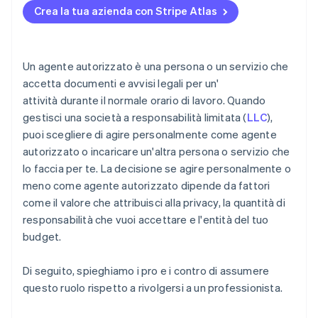
Crea la tua azienda con Stripe Atlas
Chiedere ad amici fidati o familiari
Accettazione di pagamenti e operazioni bancarie
prima dell’arrivo del tuo EIN
Acquisto di azioni senza contanti da parte del
Un agente autorizzato è una persona o un servizio che
fondatore
accetta documenti e avvisi legali per un'
attività durante il normale orario di lavoro. Quando
Presentazione automatica della dichiarazione
gestisci una società a responsabilità limitata (
LLC
),
fiscale 83(b)
puoi scegliere di agire personalmente come agente
Documenti legali aziendali con idoneità globale
autorizzato o incaricare un'altra persona o servizio che
lo faccia per te. La decisione se agire personalmente o
Un anno gratuito di Stripe Payments, più 50.000
meno come agente autorizzato dipende da fattori
USD in crediti e sconti offerti dai partner
come il valore che attribuisci alla privacy, la quantità di
responsabilità che vuoi accettare e l'entità del tuo
budget.
Di seguito, spieghiamo i pro e i contro di assumere
questo ruolo rispetto a rivolgersi a un professionista.