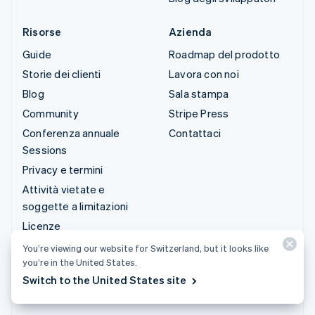
Risorse
Azienda
Guide
Roadmap del prodotto
Storie dei clienti
Lavora con noi
Blog
Sala stampa
Community
Stripe Press
Conferenza annuale
Contattaci
Sessions
Privacy e termini
Attività vietate e
soggette a limitazioni
Licenze
Mappa del sito
You’re viewing our website for Switzerland, but it looks like
you’re in the United States.
Impostazioni per i cookie
Switch to the United States site
Altre risorse