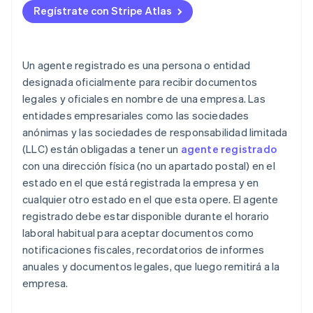
Regístrate con Stripe Atlas
Diferencia tus servicios
Aceptar pagos y operaciones bancarias antes de
tener el EIN
Compra de acciones iniciales sin efectivo
Un agente registrado es una persona o entidad
designada oficialmente para recibir documentos
Presentación automática de la elección fiscal 83(b)
legales y oficiales en nombre de una empresa. Las
Documentación legal para empresas de primer nivel
entidades empresariales como las sociedades
anónimas y las sociedades de responsabilidad limitada
Un año gratis de Stripe Payments, más 50 000 $ en
(LLC) están obligadas a tener un
agente registrado
créditos y descuentos para socios
con una dirección física (no un apartado postal) en el
estado en el que está registrada la empresa y en
cualquier otro estado en el que esta opere. El agente
registrado debe estar disponible durante el horario
laboral habitual para aceptar documentos como
notificaciones fiscales, recordatorios de informes
anuales y documentos legales, que luego remitirá a la
empresa.