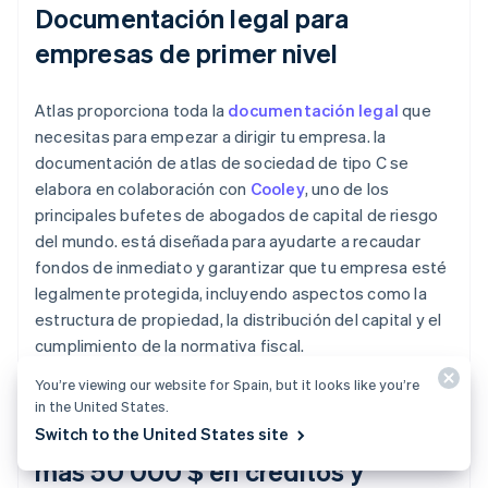
Documentación legal para
empresas de primer nivel
Atlas proporciona toda la
documentación legal
que
necesitas para empezar a dirigir tu empresa. la
documentación de atlas de sociedad de tipo C se
elabora en colaboración con
Cooley
, uno de los
principales bufetes de abogados de capital de riesgo
del mundo. está diseñada para ayudarte a recaudar
fondos de inmediato y garantizar que tu empresa esté
legalmente protegida, incluyendo aspectos como la
estructura de propiedad, la distribución del capital y el
cumplimiento de la normativa fiscal.
You’re viewing our website for Spain, but it looks like you’re
in the United States.
Un año gratis de Stripe Payments,
Switch to the United States site
más 50 000 $ en créditos y