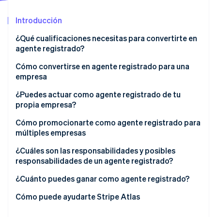
Sector público
Radar
Comercio minorista
Introducción
Prevención de fraude
Atlas
¿Qué cualificaciones necesitas para convertirte en
Constitución de una startup
agente registrado?
Ecosystem
Climate
Cómo convertirse en agente registrado para una
Eliminación de dióxido de carbono
Socios
empresa
Stripe App Marketplace
Identity
Verificación de identidad en línea
Para empresas existentes
¿Puedes actuar como agente registrado de tu
propia empresa?
Para nuevas empresas
Cómo promocionarte como agente registrado para
múltiples empresas
Stripe Sessions 2026
Crea una presencia en línea fiable
¿Cuáles son las responsabilidades y posibles
Descubre cómo Stripe está construyendo la infraestructu
responsabilidades de un agente registrado?
para la IA.
Aprovecha las redes locales
Ver ahora
¿Cuánto puedes ganar como agente registrado?
Ofrece un valor claro para las empresas
Cómo puede ayudarte Stripe Atlas
Utiliza campañas de correo electrónico y
comunicación directa
Registro con Atlas