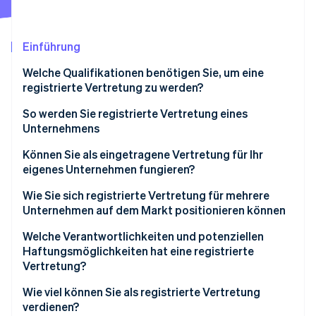
Betrugsprävention
Ecosystem
Atlas
Start-up-Gründung
Partner
Einführung
Stripe App-Marktplatz
Climate
Welche Qualifikationen benötigen Sie, um eine
CO₂-Entnahme
registrierte Vertretung zu werden?
Identity
Online-Identitätsprüfung
So werden Sie registrierte Vertretung eines
Unternehmens
Für bestehende Unternehmen
Können Sie als eingetragene Vertretung für Ihr
eigenes Unternehmen fungieren?
Für neue Unternehmen
Stripe-Sessions 2026
Wie Sie sich registrierte Vertretung für mehrere
Erfahren Sie, wie Stripe Lösungen für die W
Unternehmen auf dem Markt positionieren können
Jetzt ansehen
Bauen Sie eine vertrauenswürdige Online-Präsenz
Welche Verantwortlichkeiten und potenziellen
auf
Haftungsmöglichkeiten hat eine registrierte
Vertretung?
Lokale Netzwerke nutzen
Wie viel können Sie als registrierte Vertretung
Bieten Sie Unternehmen einen klaren Mehrwert
verdienen?