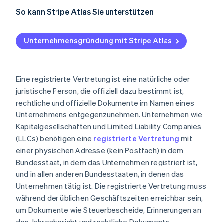
Nutzen Sie E-Mail-Kampagnen und direkte
So kann Stripe Atlas Sie unterstützen
Kontaktaufnahme
Bei Atlas eine Unternehmensgründung beantragen
Heben Sie Ihre Dienstleistungen von anderen ab
Unternehmensgründung mit Stripe Atlas
Zahlungen und Bankgeschäfte vor Erhalt der EIN-
Nummer nutzen
Gründungsaktien ohne Einsatz eigener Mittel
Eine registrierte Vertretung ist eine natürliche oder
erwerben
juristische Person, die offiziell dazu bestimmt ist,
rechtliche und offizielle Dokumente im Namen eines
Automatische Einreichung des 83(b)-
Unternehmens entgegenzunehmen. Unternehmen wie
Steuerformulars
Kapitalgesellschaften und Limited Liability Companies
Hochwertige rechtliche Unternehmensdokumente
(LLCs) benötigen eine
registrierte Vertretung
mit
einer physischen Adresse (kein Postfach) in dem
Ein Jahr Stripe Payments kostenlos, plus
Bundesstaat, in dem das Unternehmen registriert ist,
Partnergutschriften und Rabatte im Wert von
50.000 USD
und in allen anderen Bundesstaaten, in denen das
Unternehmen tätig ist. Die registrierte Vertretung muss
während der üblichen Geschäftszeiten erreichbar sein,
um Dokumente wie Steuerbescheide, Erinnerungen an
den Jahresbericht und rechtliche Dokumente