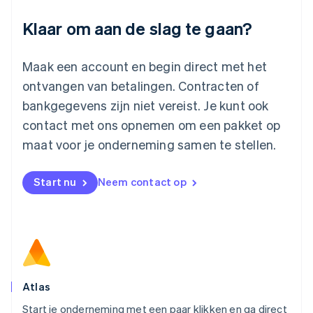
Luxemburg
Klaar om aan de slag te gaan?
Français
Deutsch
English
Maleisië
English
简体中文
Maak een account en begin direct met het
Malta
ontvangen van betalingen. Contracten of
English
Mexico
bankgegevens zijn niet vereist. Je kunt ook
Español
English
contact met ons opnemen om een pakket op
Nederland
maat voor je onderneming samen te stellen.
Nederlands
English
Nieuw-Zeeland
English
Start nu
Neem contact op
Noorwegen
English
Oostenrijk
Deutsch
English
Polen
English
Portugal
Português
English
Atlas
Roemenië
Start je onderneming met een paar klikken en ga direct
English