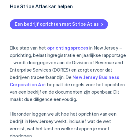
Intern bestuur
Bepaal je bedrijfsstructuur
Hoe Stripe Atlas kan helpen
Belastingaangifte en registratie
Kies en bevestig je naam
Aanmelden bij Atlas
Een bedrijf oprichten met Stripe Atlas
Jaarverslag en onderhoud
Stel een geregistreerde vertegenwoordiger aan
Betalingen accepteren en bankieren voordat je EIN-
nummer arriveert
Dien je Public Records Filing (oprichtingsakte) in
Aankoop van aandelen door de oprichter zonder
Elke stap van het
oprichtingsproces
in New Jersey –
Organiseer je bedrijf intern
contant geld
oprichting, belastingregistratie en jaarlijkse rapportage
– wordt doorgegeven aan de Division of Revenue and
Automatische indiening van
Enterprise Services (DORES) en zorgt ervoor dat
belastingkeuzeformulier 83(b)
bedrijven traceerbaar zijn. De
New Jersey Business
Juridische bedrijfsdocumenten van wereldklasse
Corporation Act
bepaalt de regels voor het oprichten
van een bedrijf en de documenten zijn openbaar. Dit
Een gratis jaar Stripe Payments, plus $ 50.000 aan
maakt due diligence eenvoudig.
partnervoordelen en kortingen
Hieronder leggen we uit hoe het oprichten van een
bedrijf in New Jersey werkt, inclusief wat de wet
vereist, wat het kost en welke stappen je moet
doorlopen.