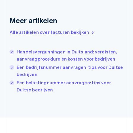
Griekenland
English
Meer artikelen
Hongarije
English
Hongkong SAR, China
Alle artikelen over facturen bekijken
English
简体中文
Ierland
English
Handelsvergunningen in Duitsland: vereisten,
India
aanvraagprocedure en kosten voor bedrijven
English
Een bedrijfsnummer aanvragen: tips voor Duitse
Italië
Italiano
English
bedrijven
Japan
Een belastingnummer aanvragen: tips voor
日本語
English
Duitse bedrijven
Kroatië
English
Italiano
Letland
English
Liechtenstein
Deutsch
English
Litouwen
English