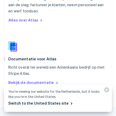
aan de slag: factureer je klanten, neem personeel aan
Singapore
English
简体中文
en werf fondsen.
Slovenië
Alles over Atlas
English
Italiano
Slowakije
English
Spanje
Español
English
Thailand
ไทย
English
Documentatie voor Atlas
Tsjechië
English
Richt overal ter wereld een Amerikaans bedrijf op met
Vasteland van China
Stripe Atlas.
简体中文
English
Verenigd Koninkrijk
Bekijk de documentatie
English
Verenigde Arabische Emiraten
You’re viewing our website for the Netherlands, but it looks
English
like you’re in the United States.
Verenigde Staten
Switch to the United States site
English
Español
简体中文
Zweden
Svenska
English