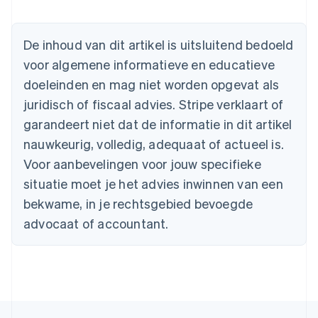
English
België
Nederlands
Français
Deutsch
English
De inhoud van dit artikel is uitsluitend bedoeld
Brazilië
voor algemene informatieve en educatieve
Português
English
Bulgarije
doeleinden en mag niet worden opgevat als
English
juridisch of fiscaal advies. Stripe verklaart of
Canada
English
Français
garandeert niet dat de informatie in dit artikel
Cyprus
nauwkeurig, volledig, adequaat of actueel is.
English
Denemarken
Voor aanbevelingen voor jouw specifieke
English
situatie moet je het advies inwinnen van een
Duitsland
bekwame, in je rechtsgebied bevoegde
Deutsch
English
Estland
advocaat of accountant.
English
Finland
English
Svenska
Frankrijk
Français
English
Gibraltar
English