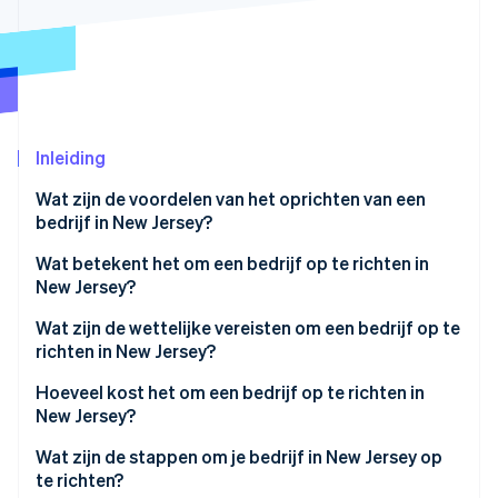
Oprichting van een start-up
Climate
Ecosysteem
CO₂-verwijdering
Partners
Identity
Stripe App Marketplace
Online identiteitsverificatie
Inleiding
Wat zijn de voordelen van het oprichten van een
bedrijf in New Jersey?
Stripe Sessions 2026
Wat betekent het om een bedrijf op te richten in
Ontdek hoe Stripe de economische infrastructuu
New Jersey?
Nu bekijken
Wat zijn de wettelijke vereisten om een bedrijf op te
richten in New Jersey?
Conforme bedrijfsnaam
Hoeveel kost het om een bedrijf op te richten in
New Jersey?
Geregistreerde agent
Wat zijn de stappen om je bedrijf in New Jersey op
Oprichtingsakte (Public Records Filing)
te richten?