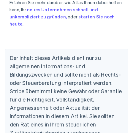
Erfahren Sie mehr darüber, wie Atlas Ihnen dabei helfen
kann, Ihr
neues Unternehmen schnell und
unkompliziert zu gründen,
oder
starten Sie noch
heute
.
Der Inhalt dieses Artikels dient nur zu
allgemeinen Informations- und
Australien
Bildungszwecken und sollte nicht als Rechts-
English
Belgien
oder Steuerberatung interpretiert werden.
Nederlands
Français
Deutsch
English
Stripe übernimmt keine Gewähr oder Garantie
Brasilien
für die Richtigkeit, Vollständigkeit,
Português
English
Bulgarien
Angemessenheit oder Aktualität der
English
Informationen in diesem Artikel. Sie sollten
Dänemark
English
den Rat eines in Ihrem steuerlichen
Deutschland
Zuständigkeitsbereich zugelassenen