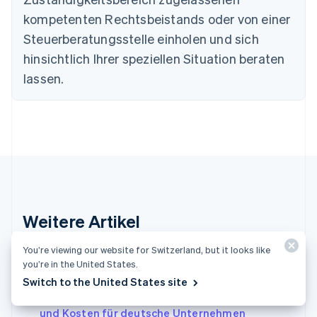
Deutsch
English
Estland
kompetenten Rechtsbeistands oder von einer
English
Steuerberatungsstelle einholen und sich
Festlandchina
hinsichtlich Ihrer speziellen Situation beraten
简体中文
English
Finnland
lassen.
English
Svenska
Frankreich
Français
English
Gibraltar
English
Griechenland
English
Indien
English
Weitere Artikel
Irland
English
Italien
Weitere Artikel zum Thema Rechnungen
You’re viewing our website for Switzerland, but it looks like
Italiano
English
you’re in the United States.
Japan
Switch to the United States site
日本語
English
Gewerbeschein: Voraussetzungen, Beantragung
Kanada
und Kosten für deutsche Unternehmen