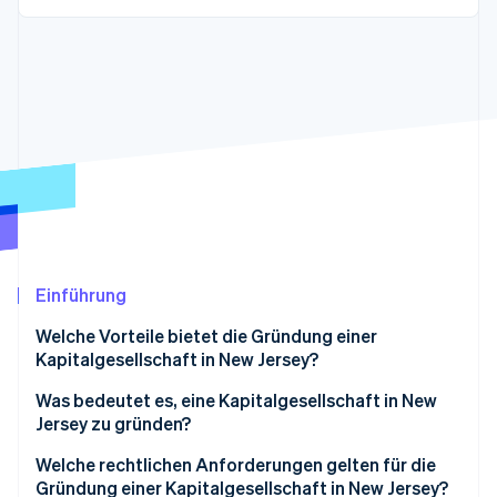
Betrugsprävention
Ecosystem
Atlas
Start-up-Gründung
Partner
Stripe App-Marktplatz
Climate
CO₂-Entnahme
Identity
Online-Identitätsprüfung
Einführung
Stripe-Sessions 2026
Erfahren Sie, wie Stripe Lösungen für die Wirtschaft
Welche Vorteile bietet die Gründung einer
Jetzt ansehen
Kapitalgesellschaft in New Jersey?
Was bedeutet es, eine Kapitalgesellschaft in New
Jersey zu gründen?
Welche rechtlichen Anforderungen gelten für die
Gründung einer Kapitalgesellschaft in New Jersey?