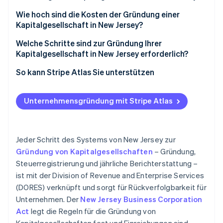
Rechtskonformer Firmenname
Wie hoch sind die Kosten der Gründung einer
Kapitalgesellschaft in New Jersey?
Registrierte Vertretung
Welche Schritte sind zur Gründung Ihrer
Gründungsurkunde (Public Records Filing)
Kapitalgesellschaft in New Jersey erforderlich?
Interne Unternehmensführung
Unternehmensstruktur definieren
So kann Stripe Atlas Sie unterstützen
Einreichungen für Steuer und Registrierung
Namen auswählen und überprüfen
Unternehmen mit Atlas gründen
Unternehmensgründung mit Stripe Atlas
Jahresbericht und Aufrechterhaltung
Registrierte Vertretung benennen
Zahlungen und Bankgeschäfte vor Erhalt der EIN
nutzen
Public Records Filing einreichen
(Gründungsurkunde)
Gründungsaktien ohne Einsatz eigener Mittel
Jeder Schritt des Systems von New Jersey zur
erwerben
Gründung von Kapitalgesellschaften
– Gründung,
Ihre Kapitalgesellschaft intern organisieren
Steuerregistrierung und jährliche Berichterstattung –
Automatische Einreichung des 83(b)-
ist mit der Division of Revenue and Enterprise Services
Steuerformulars
(DORES) verknüpft und sorgt für Rückverfolgbarkeit für
Hochwertige rechtliche Unternehmensdokumente
Unternehmen. Der
New Jersey Business Corporation
Act
legt die Regeln für die Gründung von
Ein Jahr Stripe Payments gratis, plus 50.000 US-