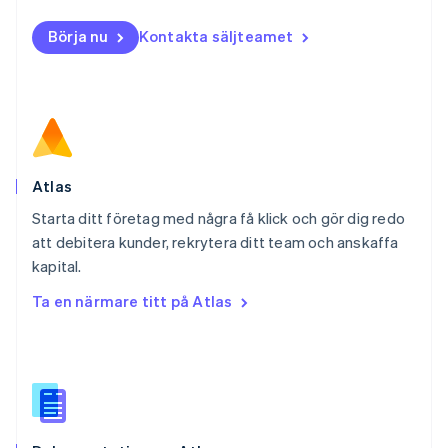
Norge
English
Börja nu
Kontakta säljteamet
Nya Zeeland
English
Polen
English
Portugal
Português
English
Rumänien
English
Atlas
Schweiz
Starta ditt företag med några få klick och gör dig redo
Deutsch
Français
Italiano
English
att debitera kunder, rekrytera ditt team och anskaffa
Singapore
English
简体中文
kapital.
Slovakien
Ta en närmare titt på Atlas
English
Slovenien
English
Italiano
Spanien
Español
English
Storbritannien
English