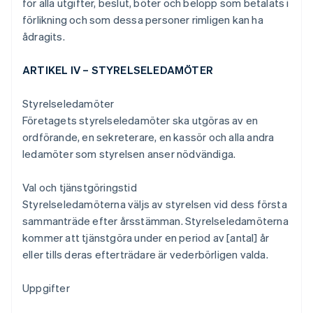
för alla utgifter, beslut, böter och belopp som betalats i
förlikning och som dessa personer rimligen kan ha
ådragits.
ARTIKEL IV – STYRELSELEDAMÖTER
Styrelseledamöter
Företagets styrelseledamöter ska utgöras av en
ordförande, en sekreterare, en kassör och alla andra
ledamöter som styrelsen anser nödvändiga.
Val och tjänstgöringstid
Styrelseledamöterna väljs av styrelsen vid dess första
sammanträde efter årsstämman. Styrelseledamöterna
kommer att tjänstgöra under en period av [antal] år
eller tills deras efterträdare är vederbörligen valda.
Uppgifter