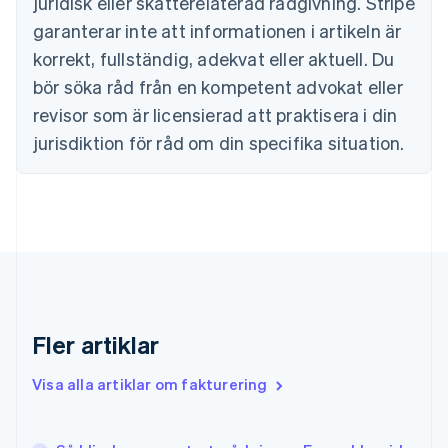
juridisk eller skatterelaterad rådgivning. Stripe
Estland
English
garanterar inte att informationen i artikeln är
Fastlandskina
korrekt, fullständig, adekvat eller aktuell. Du
简体中文
English
Finland
bör söka råd från en kompetent advokat eller
English
Svenska
revisor som är licensierad att praktisera i din
Frankrike
jurisdiktion för råd om din specifika situation.
Français
English
Förenade Arabemiraten
English
Gibraltar
English
Grekland
English
Hongkong SAR, Kina
English
简体中文
Indien
Fler artiklar
English
Irland
Visa alla artiklar om fakturering
English
Italien
Italiano
English