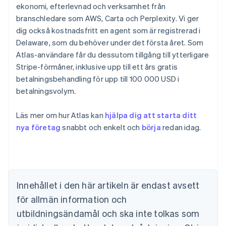
ekonomi, efterlevnad och verksamhet från
branschledare som AWS, Carta och Perplexity. Vi ger
dig också kostnadsfritt en agent som är registrerad i
Delaware, som du behöver under det första året. Som
Atlas-användare får du dessutom tillgång till ytterligare
Stripe-förmåner, inklusive upp till ett års gratis
betalningsbehandling för upp till 100 000 USD i
betalningsvolym.
Australien
Läs mer om hur Atlas kan
hjälpa dig att starta ditt
English
Belgien
nya företag
snabbt och enkelt och
börja
redan idag.
Nederlands
Français
Deutsch
English
Brasilien
Português
English
Bulgarien
English
Innehållet i den här artikeln är endast avsett
Cypern
för allmän information och
English
Danmark
utbildningsändamål och ska inte tolkas som
English