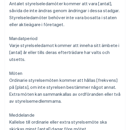
Antalet styrelseledamöter kommer att vara [antal],
såvida de inte ändras genom ändringar i dessa stadgar.
Styrelseledamöter behöver inte vara bosatta i staten
eller aktieägare i företaget.
Mandatperiod
Varje styrelseledamot kommer att inneha sitt ämbete i
[antal] år eller tills deras efterträdare har valts och
utsetts.
Möten
Ordinarie styrelsemöten kommer att hållas [frekvens]
på [plats], om inte styrelsen bestämmer något annat.
Extra möten kan sammankallas av ordföranden eller två
av styrelsemedlemmarna.
Meddelande
Kallelse till ordinarie eller extra styrelsemöte ska
skickas minst [antal] dagar före mötet.