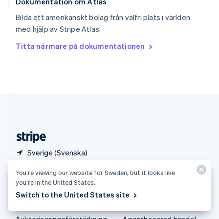
Dokumentation om Atlas
Sverige
Svenska
English
Bilda ett amerikanskt bolag från valfri plats i världen
Thailand
med hjälp av Stripe Atlas.
ไทย
English
Tjeckien
Titta närmare på dokumentationen
English
Tyskland
Deutsch
English
Ungern
English
USA
English
Español
简体中文
Österrike
Deutsch
English
Sverige (Svenska)
You’re viewing our website for Sweden, but it looks like
Produkter och priser
Lösningar
you’re in the United States.
Priser
Storföretag
Switch to the United States site
Atlas
Startup-företag
Auktoriseringsförstärkning
Agentbaserad handel