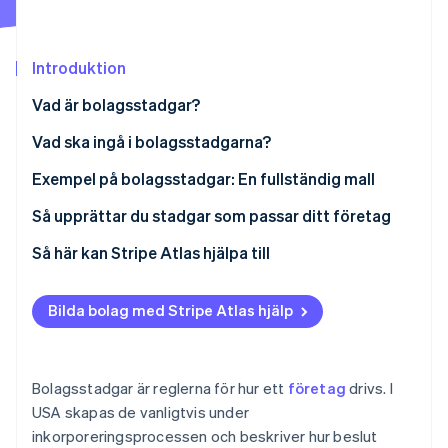
Identitetsverifiering online
Partner
Stripe App Marketplace
Introduktion
Vad är bolagsstadgar?
Stripe Sessions 2026
Se hur Stripe bygger den ekonomiska inf
Vad ska ingå i bolagsstadgarna?
Titta nu
Exempel på bolagsstadgar: En fullständig mall
Så upprättar du stadgar som passar ditt företag
Så här kan Stripe Atlas hjälpa till
Ansök till Atlas
Bilda bolag med Stripe Atlas hjälp
Ta emot betalningar och banktjänster innan ditt EIN
anländer
Kontantfritt aktieköp för grundare
Bolagsstadgar är reglerna för hur ett
företag
drivs. I
USA skapas de vanligtvis under
Automatisk deklaration för val av skatt enligt 83(b)
inkorporeringsprocessen och beskriver hur beslut