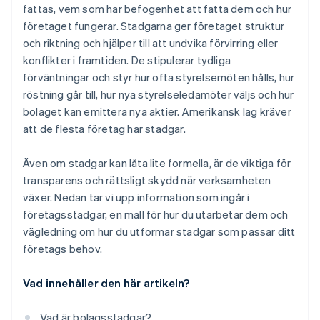
Juridiska dokument för företag i världsklass
fattas, vem som har befogenhet att fatta dem och hur
företaget fungerar. Stadgarna ger företaget struktur
Ett kostnadsfritt år med Stripe Payments, plus
och riktning och hjälper till att undvika förvirring eller
50 000 USD i partnerkrediter och rabatter
konflikter i framtiden. De stipulerar tydliga
förväntningar och styr hur ofta styrelsemöten hålls, hur
röstning går till, hur nya styrelseledamöter väljs och hur
bolaget kan emittera nya aktier. Amerikansk lag kräver
att de flesta företag har stadgar.
Även om stadgar kan låta lite formella, är de viktiga för
transparens och rättsligt skydd när verksamheten
växer. Nedan tar vi upp information som ingår i
företagsstadgar, en mall för hur du utarbetar dem och
vägledning om hur du utformar stadgar som passar ditt
företags behov.
Vad innehåller den här artikeln?
Vad är bolagsstadgar?