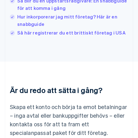
Så blir du en uppstartsrådgivare: En snabbguide
Japan
日本語
English
för att komma i gång
Kanada
Hur inkorporerar jag mitt företag? Här är en
English
Français
snabbguide
Kroatien
English
Italiano
Så här registrerar du ett brittiskt företag i USA
Lettland
English
Liechtenstein
Deutsch
English
Litauen
English
Luxemburg
Français
Deutsch
English
Är du redo att sätta i gång?
Malaysia
English
简体中文
Malta
Skapa ett konto och börja ta emot betalningar
English
Mexiko
– inga avtal eller bankuppgifter behövs – eller
Español
English
kontakta oss för att ta fram ett
Nederländerna
specialanpassat paket för ditt företag.
Nederlands
English