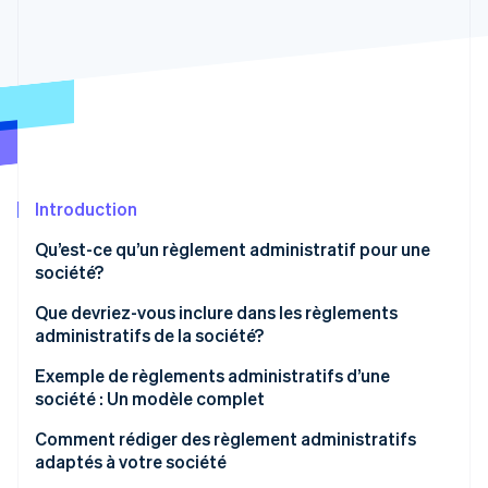
Commerce de détail
État des API
Atlas
Constitution d'une entreprise
Climate
Élimination du carbone
Écosystème
Identity
Partenaires
Vérification de l'identité
Stripe App Marketplace
Introduction
Qu’est-ce qu’un règlement administratif pour une
société?
Stripe Sessions 2026
Découvrez comment Stripe construit l’infrastructure écon
Que devriez-vous inclure dans les règlements
l’IA.
administratifs de la société?
Regarder
Exemple de règlements administratifs d’une
société : Un modèle complet
Comment rédiger des règlement administratifs
adaptés à votre société