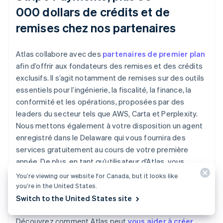
000 dollars de crédits et de
remises chez nos partenaires
Atlas collabore avec des
partenaires de premier plan
afin d’offrir aux fondateurs des remises et des crédits
exclusifs. Il s’agit notamment de remises sur des outils
essentiels pour l’ingénierie, la fiscalité, la finance, la
conformité et les opérations, proposées par des
leaders du secteur tels que AWS, Carta et Perplexity.
Nous mettons également à votre disposition un agent
enregistré dans le Delaware qui vous fournira des
services gratuitement au cours de votre première
année. De plus, en tant qu’utilisateur d’Atlas, vous
bénéficierez d’avantages supplémentaires de Stripe, y
You’re viewing our website for Canada, but it looks like
compris jusqu’à un an de traitement gratuit des
you’re in the United States.
paiements pour un volume maximal de 100 000 dollars.
Switch to the United States site
Découvrez comment Atlas peut
vous aider à créer