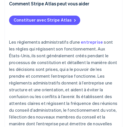
Comment Stripe Atlas peut vous aider
Faire une demande auprès d’Atlas
Constituer avec Stripe Atlas
Accepter des paiements et effectuer des
opérations bancaires avant l’arrivée de votre EIN
Achat d’actions dématérialisé par les fondateurs
Les règlements administratifs d’une
entreprise
sont
les règles qui régissent son fonctionnement. Aux
Déclaration fiscale automatique au titre de
États-Unis, ils sont généralement créés pendant le
l’article 83(b)
processus de constitution et détaillent la manière dont
Documents juridiques d’entreprise de classe
les décisions sont prises, qui a le pouvoir de les
mondiale
prendre et comment l’entreprise fonctionne. Les
règlements administratifs donnent à l’entreprise une
Une année gratuite d’utilisation de Stripe Payments,
structure et une orientation, et aident à éviter la
plus 50 000 dollars de crédits et de remises chez
nos partenaires
confusion ou les conflits à l’avenir. Ils établissent des
attentes claires et régissent la fréquence des réunions
du conseil d’administration, le fonctionnement du vote,
l’élection des nouveaux membres du conseil et la
manière dont l’entreprise peut émettre de nouvelles