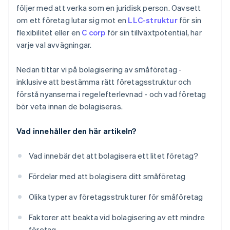
följer med att verka som en juridisk person. Oavsett
Ett kostnadsfritt år med Stripe Payments, plus
om ett företag lutar sig mot en
LLC-struktur
för sin
50 000 USD i partnerkrediter och rabatter
flexibilitet eller en
C corp
för sin tillväxtpotential, har
varje val avvägningar.
Nedan tittar vi på bolagisering av småföretag -
inklusive att bestämma rätt företagsstruktur och
förstå nyanserna i regelefterlevnad - och vad företag
bör veta innan de bolagiseras.
Vad innehåller den här artikeln?
Vad innebär det att bolagisera ett litet företag?
Fördelar med att bolagisera ditt småföretag
Olika typer av företagsstrukturer för småföretag
Faktorer att beakta vid bolagisering av ett mindre
företag