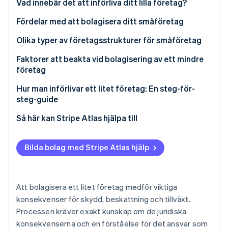
Vad innebär det att införliva ditt lilla företag?
Identitetsverifiering online
Partner
Stripe App Marketplace
Fördelar med att bolagisera ditt småföretag
Olika typer av företagsstrukturer för småföretag
Faktorer att beakta vid bolagisering av ett mindre
Stripe Sessions 2026
företag
Se hur Stripe bygger den ekonomiska inf
Titta nu
Hur man införlivar ett litet företag: En steg-för-
steg-guide
Så här kan Stripe Atlas hjälpa till
Ansök till Atlas
Bilda bolag med Stripe Atlas hjälp
Ta emot betalningar och banktjänster innan ditt EIN
anländer
Kontantfritt aktieköp för grundare
Att bolagisera ett litet företag medför viktiga
konsekvenser för skydd, beskattning och tillväxt.
Automatisk deklaration för val av skatt enligt 83(b)
Processen kräver exakt kunskap om de juridiska
Juridiska dokument för företag i världsklass
konsekvenserna och en förståelse för det ansvar som