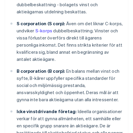
dubbelbeskattning - bolagets vinst och
aktieägarnas utdelning beskattas.
S corporation (S corp):
Även om det liknar C-korps,
undviker
S-korps
dubbelbeskattning. Vinster och
vissa förluster överförs direkt till ägarens
personliga inkomst. Det finns strikta kriterier för att
kvalificera sig, bland annat en begränsning av
antalet aktieägare.
B corporation (B corp):
En balans mellan vinst och
syfte, B-kårer uppfyller specifika standarder för
social och miljömässig prestanda,
ansvarsskyldighet och öppenhet. Deras mål är att
gynna inte bara aktieägarna utan alla intressenter.
Icke vinstdrivande företag:
Ideella organisationer
verkar för att gynna allmänheten, ett samhälle eller
en specifik grupp snarare än aktieägare. De är
berättigade till skattebefriad status och alla pengar