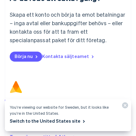
English
简体中文
Malta
Skapa ett konto och börja ta emot betalningar
English
Mexiko
– inga avtal eller bankuppgifter behövs – eller
Español
English
kontakta oss för att ta fram ett
Nederländerna
specialanpassat paket för ditt företag.
Nederlands
English
Norge
English
Börja nu
Kontakta säljteamet
Nya Zeeland
English
Polen
English
Portugal
Português
English
Rumänien
English
Atlas
Schweiz
You’re viewing our website for Sweden, but it looks like
Starta ditt företag med några få klick och gör dig redo
you’re in the United States.
Deutsch
Français
Italiano
English
att debitera kunder, rekrytera ditt team och anskaffa
Singapore
Switch to the United States site
English
简体中文
kapital.
Slovakien