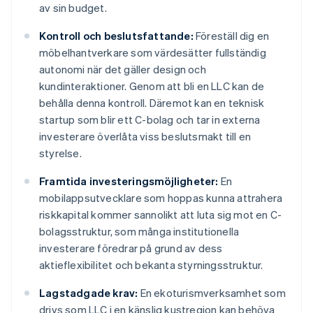
av sin budget.
Kontroll och beslutsfattande:
Föreställ dig en
möbelhantverkare som värdesätter fullständig
autonomi när det gäller design och
kundinteraktioner. Genom att bli en LLC kan de
behålla denna kontroll. Däremot kan en teknisk
startup som blir ett C-bolag och tar in externa
investerare överlåta viss beslutsmakt till en
styrelse.
Framtida investeringsmöjligheter:
En
mobilappsutvecklare som hoppas kunna attrahera
riskkapital kommer sannolikt att luta sig mot en C-
bolagsstruktur, som många institutionella
investerare föredrar på grund av dess
aktieflexibilitet och bekanta styrningsstruktur.
Lagstadgade krav:
En ekoturismverksamhet som
drivs som LLC i en känslig kustregion kan behöva