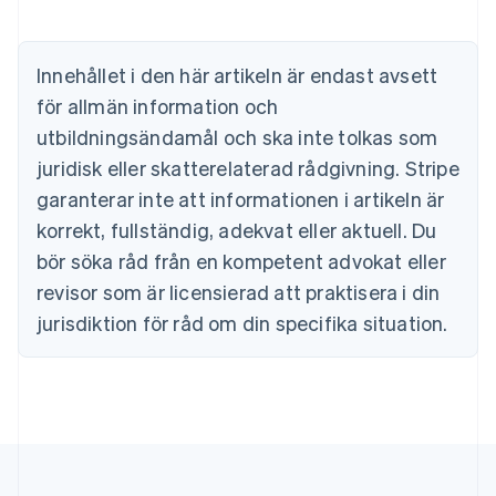
Português
English
Bulgarien
English
Innehållet i den här artikeln är endast avsett
Cypern
för allmän information och
English
Danmark
utbildningsändamål och ska inte tolkas som
English
juridisk eller skatterelaterad rådgivning. Stripe
Estland
English
garanterar inte att informationen i artikeln är
Fastlandskina
korrekt, fullständig, adekvat eller aktuell. Du
简体中文
English
Finland
bör söka råd från en kompetent advokat eller
English
Svenska
revisor som är licensierad att praktisera i din
Frankrike
jurisdiktion för råd om din specifika situation.
Français
English
Förenade Arabemiraten
English
Gibraltar
English
Grekland
English
Hongkong SAR, Kina