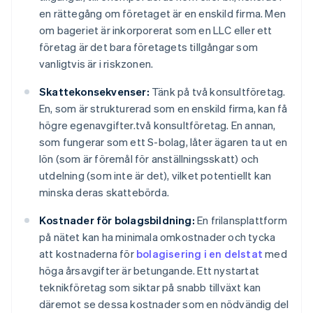
en rättegång om företaget är en enskild firma. Men
om bageriet är inkorporerat som en LLC eller ett
företag är det bara företagets tillgångar som
vanligtvis är i riskzonen.
Skattekonsekvenser:
Tänk på två konsultföretag.
En, som är strukturerad som en enskild firma, kan få
högre egenavgifter.två konsultföretag. En annan,
som fungerar som ett S-bolag, låter ägaren ta ut en
lön (som är föremål för anställningsskatt) och
utdelning (som inte är det), vilket potentiellt kan
minska deras skattebörda.
Kostnader för bolagsbildning:
En frilansplattform
på nätet kan ha minimala omkostnader och tycka
att kostnaderna för
bolagisering i en delstat
med
höga årsavgifter är betungande. Ett nystartat
teknikföretag som siktar på snabb tillväxt kan
däremot se dessa kostnader som en nödvändig del