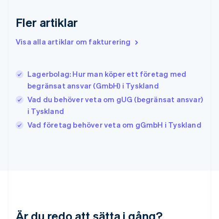
English
简体中文
Indien
Fler artiklar
English
Irland
Visa alla artiklar om fakturering
English
Italien
Italiano
English
Lagerbolag: Hur man köper ett företag med
Japan
日本語
English
begränsat ansvar (GmbH) i Tyskland
Kanada
Vad du behöver veta om gUG (begränsat ansvar)
English
Français
i Tyskland
Kroatien
English
Italiano
Vad företag behöver veta om gGmbH i Tyskland
Lettland
English
Liechtenstein
Deutsch
English
Litauen
English
Luxemburg
Français
Deutsch
English
Är du redo att sätta i gång?
Malaysia