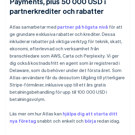
Payments, plus 50 000 USD i
partnerkrediter och rabatter
Atlas samarbetar med
partner på högsta nivå
för att
ge grundare exklusiva rabatter och krediter. Dessa
inkluderar rabatter på viktiga verktyg för teknik, skatt,
ekonomi, efterlevnad och verksamhet från
branschledare som AWS, Carta och Perplexity. Vi ger
dig också kostnadsfritt en agent som är registrerad i
Delaware, som du behöver under det första året. Som
Atlas-användare får du dessutom tillgång till ytterligare
Stripe-förmåner, inklusive upp till ett års gratis
betalningsbehandling för upp till 100 000 USD i
betalningsvolym.
Australien
Läs mer om hur Atlas kan
hjälpa dig att starta ditt
English
Belgien
nya företag
snabbt och enkelt och
börja
redan idag.
Nederlands
Français
Deutsch
English
Brasilien