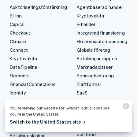
Auktoriseringsförstärkning
Agentbaserad handel
Billing
Kryptovaluta
Capital
E-handel
Checkout
Integrerad finansiering
Climate
Ekonomiautomatisering
Connect
Globala företag
Kryptovaluta
Betalningar i appen
Data Pipeline
Marknadsplatser
Elements
Penninghantering
Financial Connections
Plattformar
Identity
SaaS
Invoicing
AI-företag
You’re viewing our website for Sweden, but it looks like
Issuing
Kreatörsekonomi
you’re in the United States.
Link
Spel
Switch to the United States site
Managed Payments
Besöksnäring, resor
och fritid
Betalningslänkar