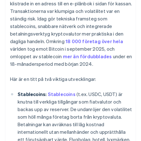
klistrade in en adress till en e-plånbok i sidan för kassan.
Transaktionerna var klumpiga och volatilitet var en
ständig risk. Idag gör tekniska framsteg som
stablecoins, snabbare nätverk och integrerade
betalningsverktyg kryptovalutor mer praktiska i den
dagliga handeln. Omkring
18 000 företag över hela
världen tog emot Bitcoin i september 2025, och
omloppet av stablecoin
mer än fördubblades
under en
18-månadersperiod med början 2024.
Här är en titt på två viktiga utvecklingar:
Stablecoins:
Stablecoins
(t.ex. USDC, USDT) är
knutna till verkliga tillgångar som fiatvalutor och
backas upp av reserver. De undanröjer den volatilitet
som höll många företag borta från kryptovaluta.
Betalningar kan avräknas till låg kostnad
internationellt utan mellanhänder och upprätthålla
ett förutsägbart värde. Flygbolag, hotell, lyxmärken,