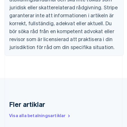
English
juridisk eller skatterelaterad rådgivning. Stripe
Estland
English
garanterar inte att informationen i artikeln är
Fastlandskina
korrekt, fullständig, adekvat eller aktuell. Du
简体中文
English
Finland
bör söka råd från en kompetent advokat eller
English
Svenska
revisor som är licensierad att praktisera i din
Frankrike
jurisdiktion för råd om din specifika situation.
Français
English
Förenade Arabemiraten
English
Gibraltar
English
Grekland
English
Hongkong SAR, Kina
English
简体中文
Indien
Fler artiklar
English
Irland
Visa alla betalningsartiklar
English
Italien