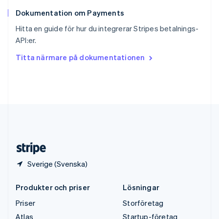
English
Dokumentation om Payments
Sverige
Svenska
English
Hitta en guide för hur du integrerar Stripes betalnings-
Thailand
API:er.
ไทย
English
Tjeckien
Titta närmare på dokumentationen
English
Tyskland
Deutsch
English
Ungern
English
USA
English
Español
简体中文
Österrike
Deutsch
English
Sverige (Svenska)
Produkter och priser
Lösningar
Priser
Storföretag
Atlas
Startup-företag