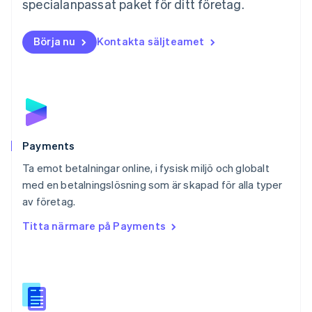
specialanpassat paket för ditt företag.
Nederlands
English
Norge
English
Börja nu
Kontakta säljteamet
Nya Zeeland
English
Polen
English
Portugal
Português
English
Rumänien
English
Payments
Schweiz
Ta emot betalningar online, i fysisk miljö och globalt
Deutsch
Français
Italiano
English
med en betalningslösning som är skapad för alla typer
Singapore
English
简体中文
av företag.
Slovakien
Titta närmare på Payments
English
Slovenien
English
Italiano
Spanien
Español
English
Storbritannien