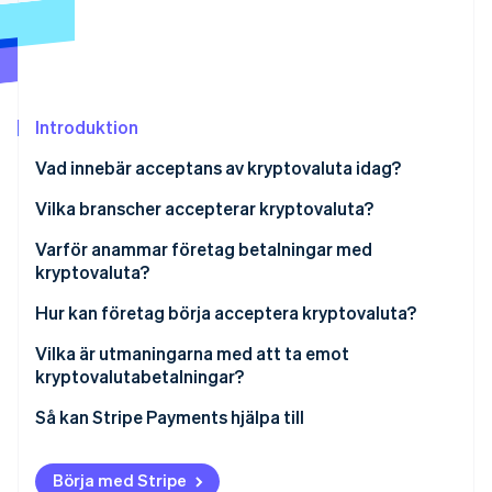
Identitetsverifiering online
Partner
Stripe App Marketplace
Introduktion
Stripe Sessions 2026
Se hur Stripe bygger den ekonomiska inf
Vad innebär acceptans av kryptovaluta idag?
Titta nu
Vilka branscher accepterar kryptovaluta?
Varför anammar företag betalningar med
kryptovaluta?
Hur kan företag börja acceptera kryptovaluta?
Mät kundernas efterfrågan och anpassa dig
Vilka är utmaningarna med att ta emot
kryptovalutabetalningar?
Bestäm vilka kryptovalutor som ska accepteras
Så kan Stripe Payments hjälpa till
Välj din accepteringsmodell
Integrera i försäljningskanaler
Börja med Stripe