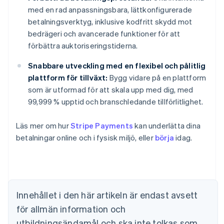
med en rad anpassningsbara, lättkonfigurerade
betalningsverktyg, inklusive kodfritt skydd mot
bedrägeri och avancerade funktioner för att
förbättra auktoriseringstiderna.
Snabbare utveckling med en flexibel och pålitlig
plattform för tillväxt:
Bygg vidare på en plattform
som är utformad för att skala upp med dig, med
99,999 % upptid och branschledande tillförlitlighet.
Australien
Läs mer om hur
Stripe Payments
kan underlätta dina
English
Belgien
betalningar online och i fysisk miljö, eller
börja
idag.
Nederlands
Français
Deutsch
English
Brasilien
Português
English
Bulgarien
English
Innehållet i den här artikeln är endast avsett
Cypern
för allmän information och
English
Danmark
utbildningsändamål och ska inte tolkas som