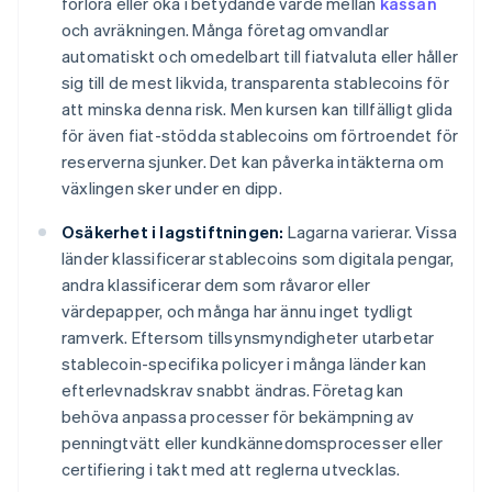
förlora eller öka i betydande värde mellan
kassan
och avräkningen. Många företag omvandlar
automatiskt och omedelbart till fiatvaluta eller håller
sig till de mest likvida, transparenta stablecoins för
att minska denna risk. Men kursen kan tillfälligt glida
för även fiat-stödda stablecoins om förtroendet för
reserverna sjunker. Det kan påverka intäkterna om
växlingen sker under en dipp.
Osäkerhet i lagstiftningen:
Lagarna varierar. Vissa
länder klassificerar stablecoins som digitala pengar,
andra klassificerar dem som råvaror eller
värdepapper, och många har ännu inget tydligt
ramverk. Eftersom tillsynsmyndigheter utarbetar
stablecoin-specifika policyer i många länder kan
efterlevnadskrav snabbt ändras. Företag kan
behöva anpassa processer för bekämpning av
penningtvätt eller kundkännedomsprocesser eller
certifiering i takt med att reglerna utvecklas.