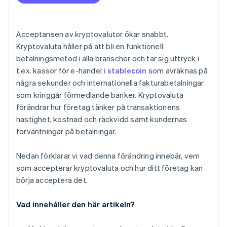
Planera för konvertering
Hantera säkerhet och efterlevnad
Acceptansen av kryptovalutor ökar snabbt.
Kryptovaluta håller på att bli en funktionell
Kommunicera och marknadsför
betalningsmetod i alla branscher och tar sig uttryck i
t.ex. kassor för e-handel
i stablecoin
som avräknas på
några sekunder och internationella fakturabetalningar
som kringgår förmedlande banker. Kryptovaluta
förändrar hur företag tänker på transaktionens
hastighet, kostnad och räckvidd samt kundernas
förväntningar på betalningar.
Nedan förklarar vi vad denna förändring innebär, vem
som accepterar kryptovaluta och hur ditt företag kan
börja acceptera det.
Vad innehåller den här artikeln?