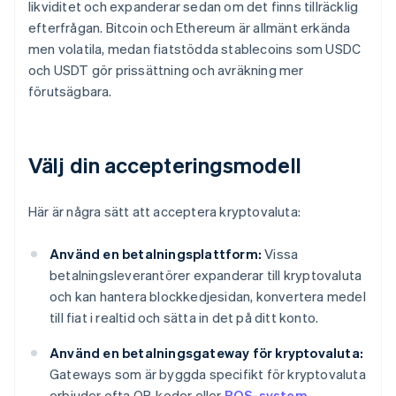
likviditet och expanderar sedan om det finns tillräcklig
efterfrågan. Bitcoin och Ethereum är allmänt erkända
men volatila, medan fiatstödda stablecoins som USDC
och USDT gör prissättning och avräkning mer
förutsägbara.
Välj din accepteringsmodell
Här är några sätt att acceptera kryptovaluta:
Använd en betalningsplattform:
Vissa
betalningsleverantörer expanderar till kryptovaluta
och kan hantera blockkedjesidan, konvertera medel
till fiat i realtid och sätta in det på ditt konto.
Använd en betalningsgateway för kryptovaluta:
Gateways som är byggda specifikt för kryptovaluta
erbjuder ofta QR-koder eller
POS-system
-