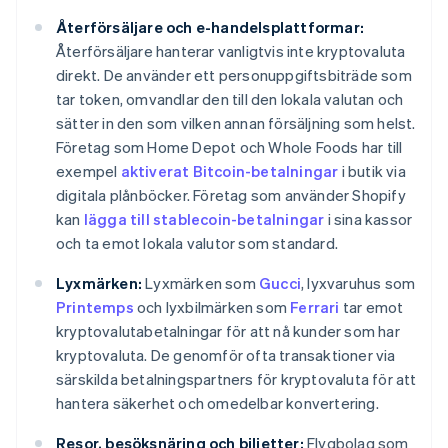
Återförsäljare och e-handelsplattformar:
Återförsäljare hanterar vanligtvis inte kryptovaluta
direkt. De använder ett personuppgiftsbiträde som
tar token, omvandlar den till den lokala valutan och
sätter in den som vilken annan försäljning som helst.
Företag som Home Depot och Whole Foods har till
exempel
aktiverat Bitcoin-betalningar
i butik via
digitala plånböcker. Företag som använder Shopify
kan
lägga till stablecoin-betalningar
i sina kassor
och ta emot lokala valutor som standard.
Lyxmärken:
Lyxmärken som
Gucci
, lyxvaruhus som
Printemps
och lyxbilmärken som
Ferrari
tar emot
kryptovalutabetalningar för att nå kunder som har
kryptovaluta. De genomför ofta transaktioner via
särskilda betalningspartners för kryptovaluta för att
hantera säkerhet och omedelbar konvertering.
Resor, besöksnäring och biljetter:
Flygbolag som