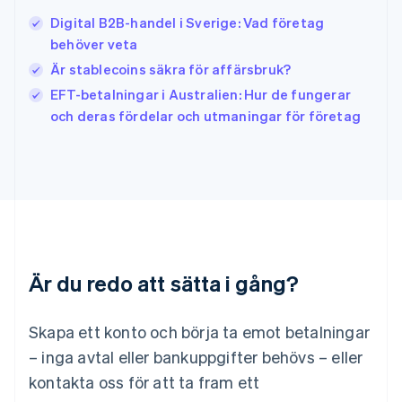
Italiano
English
Digital B2B-handel i Sverige: Vad företag
Japan
日本語
English
behöver veta
Kanada
Är stablecoins säkra för affärsbruk?
English
Français
EFT-betalningar i Australien: Hur de fungerar
Kroatien
English
Italiano
och deras fördelar och utmaningar för företag
Lettland
English
Liechtenstein
Deutsch
English
Litauen
English
Luxemburg
Français
Deutsch
English
Är du redo att sätta i gång?
Malaysia
English
简体中文
Malta
Skapa ett konto och börja ta emot betalningar
English
Mexiko
– inga avtal eller bankuppgifter behövs – eller
Español
English
kontakta oss för att ta fram ett
Nederländerna