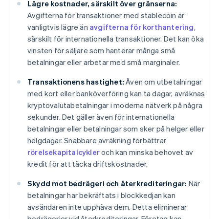
Lägre kostnader, särskilt över gränserna:
Avgifterna för transaktioner med stablecoin är
vanligtvis lägre än
avgifterna för korthantering
,
särskilt för internationella transaktioner. Det kan öka
vinsten för säljare som hanterar många små
betalningar eller arbetar med små marginaler.
Transaktionens hastighet:
Även om utbetalningar
med kort eller banköverföring kan ta dagar, avräknas
kryptovalutabetalningar i moderna nätverk på några
sekunder. Det gäller även för internationella
betalningar eller betalningar som sker på helger eller
helgdagar. Snabbare avräkning förbättrar
rörelsekapitalcykler
och kan minska behovet av
kredit för att täcka driftskostnader.
Skydd mot bedrägeri och återkrediteringar:
När
betalningar har bekräftats i blockkedjan kan
avsändaren inte upphäva dem. Detta eliminerar
bedrägerier vid återkrediteringar. Företag kan