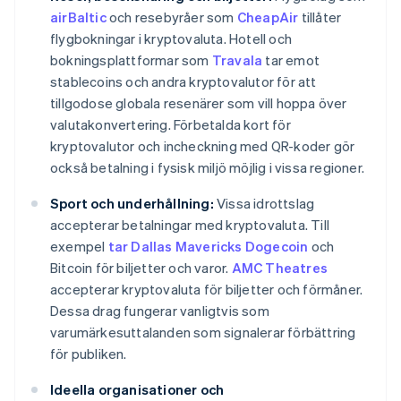
airBaltic
och resebyråer som
CheapAir
tillåter
flygbokningar i kryptovaluta. Hotell och
bokningsplattformar som
Travala
tar emot
stablecoins och andra kryptovalutor för att
tillgodose globala resenärer som vill hoppa över
valutakonvertering. Förbetalda kort för
kryptovalutor och incheckning med QR-koder gör
också betalning i fysisk miljö möjlig i vissa regioner.
Sport och underhållning:
Vissa idrottslag
accepterar betalningar med kryptovaluta. Till
exempel
tar Dallas Mavericks Dogecoin
och
Bitcoin för biljetter och varor.
AMC Theatres
accepterar kryptovaluta för biljetter och förmåner.
Dessa drag fungerar vanligtvis som
varumärkesuttalanden som signalerar förbättring
för publiken.
Ideella organisationer och