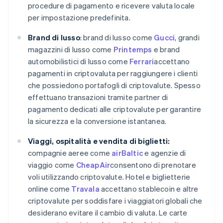
procedure di pagamento e ricevere valuta locale
per impostazione predefinita.
Brand di lusso
: brand di lusso come
Gucci
, grandi
magazzini di lusso come
Printemps
e brand
automobilistici di lusso come
Ferrari
accettano
pagamenti in criptovaluta per raggiungere i clienti
che possiedono portafogli di criptovalute. Spesso
effettuano transazioni tramite partner di
pagamento dedicati alle criptovalute per garantire
la sicurezza e la conversione istantanea.
Viaggi, ospitalità e vendita di biglietti:
compagnie aeree come
airBaltic
e agenzie di
viaggio come
CheapAir
consentono di prenotare
voli utilizzando criptovalute. Hotel e biglietterie
online come
Travala
accettano stablecoin e altre
criptovalute per soddisfare i viaggiatori globali che
desiderano evitare il cambio di valuta. Le carte