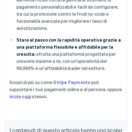
pagamento personalizzabili e facili da configurare,
tra cui la protezione contro le frodi no-code e
funzionalità avanzate per migliorare i tassi di
autorizzazione.
Stare al passo con la rapidità operativa grazie a
una piattaforma flessibile e affidabile per la
crescita:
sfrutta una piattaforma progettata per
crescere insieme a te, con un'operatività del
99,999% e un'affidabilità leader nel settore.
Scopri di più su come
Stripe Payments
può
supportare i tuoi pagamenti online e di persona, oppure
inizia
oggi stesso.
Australia
English
Austria
I contenuti di questo articolo hanno uno scopo