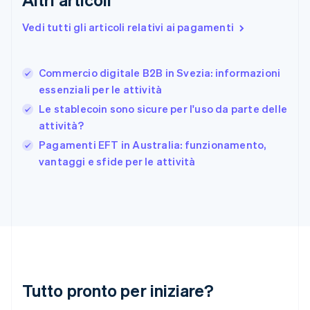
English
Svenska
Francia
Vedi tutti gli articoli relativi ai pagamenti
Français
English
Germania
Deutsch
English
Commercio digitale B2B in Svezia: informazioni
Giappone
日本語
English
essenziali per le attività
Gibilterra
Le stablecoin sono sicure per l'uso da parte delle
English
attività?
Grecia
English
Pagamenti EFT in Australia: funzionamento,
India
vantaggi e sfide per le attività
English
Irlanda
English
Italia
Italiano
English
Lettonia
English
Liechtenstein
Deutsch
English
Tutto pronto per iniziare?
Lituania
English