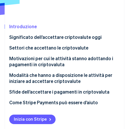
Scopri cosa ti aspetta
Radar
Ecosistema
Prevenzione delle frodi
Introduzione
Partner
Atlas
Stripe App Marketplace
Costituzione di start-up
Significato dell’accettare criptovalute oggi
Climate
Rimozione del carbonio
Settori che accettano le criptovalute
Identity
Motivazioni per cui le attività stanno adottando i
Verifica online dell'identità
pagamenti in criptovaluta
Modalità che hanno a disposizione le attività per
iniziare ad accettare criptovalute
Misura la domanda dei clienti e adattati
Sfide dell’accettare i pagamenti in criptovaluta
Stripe Sessions 2026
Scopri come Stripe sta costruendo l'infrastruttura economi
Decidi quali criptovalute accettare
Come Stripe Payments può essere d’aiuto
Guarda ora
Scegli il tuo modello di accettazione
Inizia con Stripe
Integra sui canali di vendita