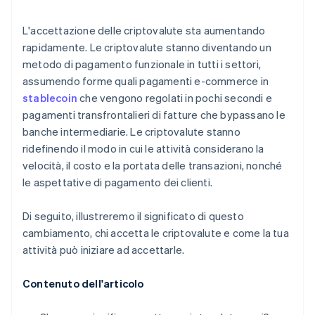
Pianifica la conversione
L'accettazione delle criptovalute sta aumentando
Sicurezza e conformità
rapidamente. Le criptovalute stanno diventando un
metodo di pagamento funzionale in tutti i settori,
Comunica e promuovi
assumendo forme quali pagamenti e-commerce in
stablecoin
che vengono regolati in pochi secondi e
pagamenti transfrontalieri di fatture che bypassano le
banche intermediarie. Le criptovalute stanno
ridefinendo il modo in cui le attività considerano la
velocità, il costo e la portata delle transazioni, nonché
le aspettative di pagamento dei clienti.
Di seguito, illustreremo il significato di questo
cambiamento, chi accetta le criptovalute e come la tua
attività può iniziare ad accettarle.
Contenuto dell'articolo