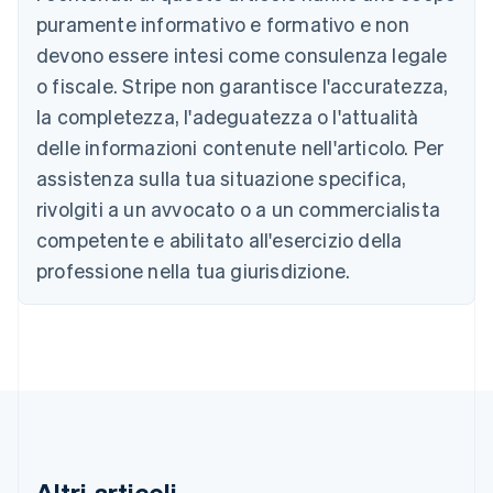
Deutsch
English
puramente informativo e formativo e non
Belgio
devono essere intesi come consulenza legale
Nederlands
Français
Deutsch
English
Brasile
o fiscale. Stripe non garantisce l'accuratezza,
Português
English
la completezza, l'adeguatezza o l'attualità
Bulgaria
English
delle informazioni contenute nell'articolo. Per
Canada
assistenza sulla tua situazione specifica,
English
Français
Cina continentale
rivolgiti a un avvocato o a un commercialista
简体中文
English
competente e abilitato all'esercizio della
Cipro
professione nella tua giurisdizione.
English
Croazia
English
Italiano
Danimarca
English
Emirati Arabi Uniti
English
Estonia
English
Finlandia
Altri articoli