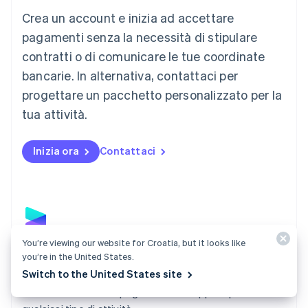
Crea un account e inizia ad accettare
Lussemburgo
Français
Deutsch
English
pagamenti senza la necessità di stipulare
Malaysia
contratti o di comunicare le tue coordinate
English
简体中文
Malta
bancarie. In alternativa, contattaci per
English
progettare un pacchetto personalizzato per la
Messico
tua attività.
Español
English
Norvegia
English
Inizia ora
Contattaci
Nuova Zelanda
English
Paesi Bassi
Nederlands
English
Polonia
English
Portogallo
You’re viewing our website for Croatia, but it looks like
Português
English
Payments
you’re in the United States.
RAS di Hong Kong, Cina
Switch to the United States site
Accetta pagamenti online e di persona in tutto il mondo
English
简体中文
con una soluzione di pagamento sviluppata per
Regno Unito
English