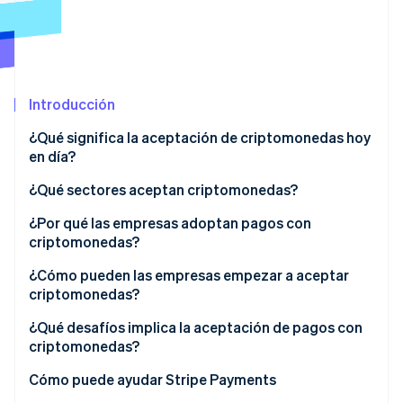
Ecosistema
Sesiones de Stripe 2026
Socios
Descubre cómo Stripe construye la infraestructura económi
Introducción
Stripe App Marketplace
Mirar ahora
¿Qué significa la aceptación de criptomonedas hoy
en día?
¿Qué sectores aceptan criptomonedas?
¿Por qué las empresas adoptan pagos con
criptomonedas?
¿Cómo pueden las empresas empezar a aceptar
criptomonedas?
Mide la demanda y la adaptación al cliente
¿Qué desafíos implica la aceptación de pagos con
criptomonedas?
Decide qué criptomonedas aceptar
Cómo puede ayudar Stripe Payments
Elige tu modelo de aceptación