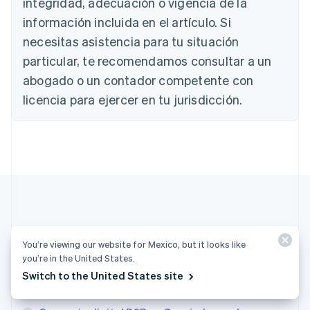
integridad, adecuación o vigencia de la
Nederlands
Français
Deutsch
English
Brasil
información incluida en el artículo. Si
Português
English
necesitas asistencia para tu situación
Bulgaria
particular, te recomendamos consultar a un
English
Canadá
abogado o un contador competente con
English
Français
licencia para ejercer en tu jurisdicción.
China continental
简体中文
English
Chipre
English
Croacia
English
Italiano
Dinamarca
English
Emiratos Árabes Unidos
English
Más artículos
You’re viewing our website for Mexico, but it looks like
Eslovaquia
you’re in the United States.
English
Ver todos los artículos sobre pagos
Eslovenia
Switch to the United States site
English
Italiano
España