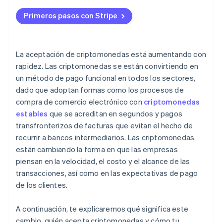
Intégrate en los canales de venta
Primeros pasos con Stripe
Planifica la conversión
Aborda la seguridad y el cumplimiento de la
La aceptación de criptomonedas está aumentando con
normativa
rapidez. Las criptomonedas se están convirtiendo en
un método de pago funcional en todos los sectores,
Comunica y promueve
dado que adoptan formas como los procesos de
compra de comercio electrónico con
criptomonedas
estables
que se acreditan en segundos y pagos
transfronterizos de facturas que evitan el hecho de
recurrir a bancos intermediarios. Las criptomonedas
están cambiando la forma en que las empresas
piensan en la velocidad, el costo y el alcance de las
transacciones, así como en las expectativas de pago
de los clientes.
A continuación, te explicaremos qué significa este
cambio, quién acepta criptomonedas y cómo tu