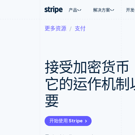
产品
解决方案
开发
更多资源
支付
按企业阶段
文档
学习
按应用场
支持
支付
营收
大型企业
Stripe 文档
博客
智能体
获取支
Payments
Billing
初创企业
API 参考文档
客户案例
加密货
托管支
在线支付
经常性收入
库与 SDK
指南
电子商
专业服
Managed Payments
Metronome
Stripe Apps
接受加密货币
嵌入式
备案商家解决方案
按用量计费
财务自
Payment links
Subscriptions
全球化
无代码支付
订阅管理
应用内
它的运作机制
Checkout
Invoicing
交易市
预构建支付界面
一次性或定期账单
资金管
Elements
Tax
平台
要
灵活的 UI 组件
销售税和增值税自动
SaaS
Payment methods
Revenue Recogniti
接入 125+ 种支付方式
会计自动化
Authorization Boost
Stripe Sigma
支付成功率优化
自定义报告
开始使用 Stripe
Link
Data Pipeline
加速结账
数据同步