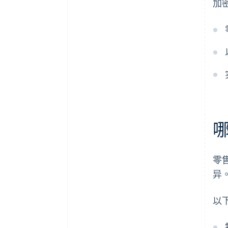
加
零
异
以