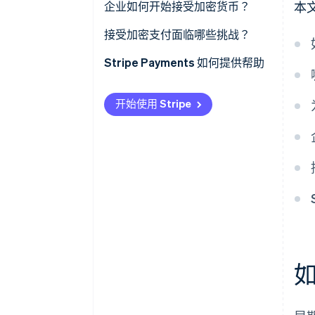
企业如何开始接受加密货币？
本
评估客户需求和契合度
接受加密支付面临哪些挑战？
决定接受哪些加密货币
Stripe Payments 如何提供帮助
选择接受模式
开始使用 Stripe
融入销售渠道
转换计划
处理安全性与合规性问题
沟通与推广