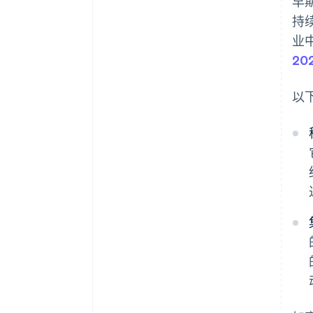
早
持
业中
20
以