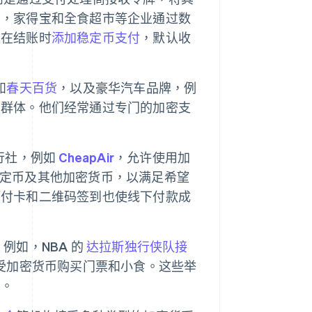
如，家得宝和全食超市等企业通过数
可以在结账时
添加稳定币支付
，默认收
如
春天百货
，以及豪华汽车品牌，例
户群体。他们经常通过专门的加密支
行社，例如
CheapAir
，允许使用加
定币及其他加密货币，以满足希望
预付卡和二维码签到也使线下付款成
例如，NBA 的
达拉斯独行侠队接
受加密货币购买门票和小食。这些举
号。