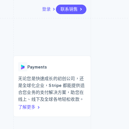
登录
联系销售
资源
生态系统
联系
场
更多
应用集成
合作伙伴
联系销售
Product roadmap
代码示例
Stripe App Marketplace
成为合作伙伴
了解未来规划
开发者博客
API 状态
Radar
欺诈防范
Payments
Atlas
初创企业注册
无论您是快速成长的初创公司，还
是全球化企业，Stripe 都能提供适
Climate
碳移除
合您业务的支付解决方案，助您在
线上、线下及全球各地轻松收款。
了解更多