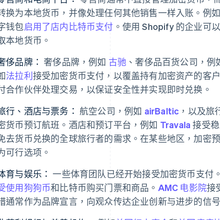
转换为本地货币，并像处理任何其他销售一样入账。例
字钱包
启用了店内比特币支付
。使用 Shopify 的企业
取本地货币。
奢侈品牌：
奢侈品牌，例如
古驰
、奢侈品百货公司，例
如
法拉利
接受加密货币支付，以覆盖持有加密资产的客
付合作伙伴处理交易，以保证安全性并实现即时兑换。
旅行、酒店与票务：
航空公司，例如
airBaltic
，以及旅
密货币预订航班。酒店和预订平台，例如
Travala
接受稳
免去货币兑换的全球旅行者的需求。在某些地区，加密
为可行选项。
体育与娱乐：
一些体育团队已经开始接受加密货币支付。
受使用狗狗币
和比特币购买门票和商品。
AMC 电影院
接
措通常作为品牌宣言，向观众传达企业创新与进步的信