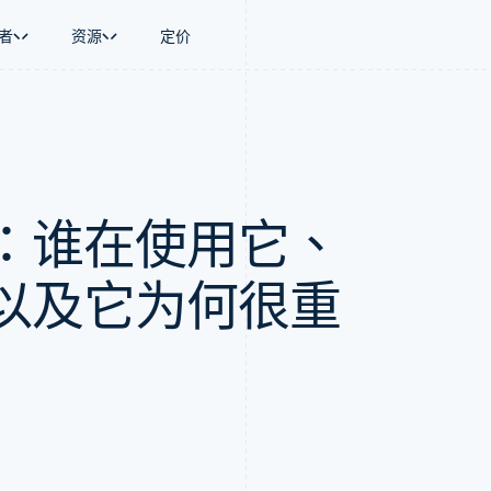
者
资源
定价
景
指南
按行业
公司
资金管理
平台和交易市
商务
持
接受线上付款
AI 企业
产品路线图
Global Payouts
Connect
币
持方案
实施预置结账流程
创作者经济
Sessions 年度大会
向第三方打款
平台支付
务
务
构建平台或交易市场
游戏
招聘
Crypto
：谁在使用它、
金融
管理订阅
酒店、旅游与休闲
资讯中心
钱包、稳定币发行和发卡基础设
动化
提供按用量计费
保险
Stripe Press
施
企业
发行稳定币支持的支付卡
媒体与娱乐
支付
通过智能体配置和管理服务
非营利组织
以及它为何很重
场
专业服务
理
公共部门
零售
化
on