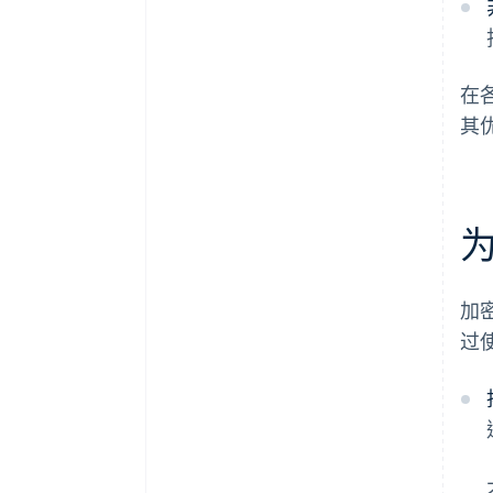
在
其
加
过