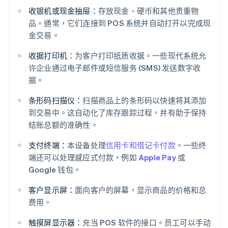
收银机或现金抽屉：
存放现金、硬币和其他贵重物
品。通常，它们连接到 POS 系统并自动打开以完成现
金交易。
收据打印机：
为客户打印纸质收据。一些现代系统允
许企业通过电子邮件或短信服务 (SMS) 发送数字收
据。
条形码扫描仪：
扫描商品上的条形码以快速将其添加
到交易中。这自动化了库存跟踪过程，并有助于保持
结账总额的准确性。
支付终端：
本设备处理
信用卡和借记卡付款
。一些终
端还可以处理感应式付款，例如
Apple Pay
或
Google 钱包。
客户显示屏：
面向客户的屏幕，显示商品的价格和总
费用。
触摸屏显示器：
充当 POS 软件的接口。员工可以手动