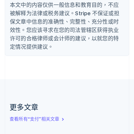
本文中的内容仅供一般信息和教育目的，不应
English
丹麦
被解释为法律或税务建议。Stripe 不保证或担
English
保文章中信息的准确性、完整性、充分性或时
德国
效性。您应该寻求在您的司法管辖区获得执业
Deutsch
English
法国
许可的合格律师或会计师的建议，以就您的特
Français
English
定情况提供建议。
芬兰
English
Svenska
荷兰
Nederlands
English
加拿大
English
Français
捷克
English
克罗地亚
English
Italiano
更多文章
拉脱维亚
English
查看所有“支付”相关文章
立陶宛
English
列支敦士登