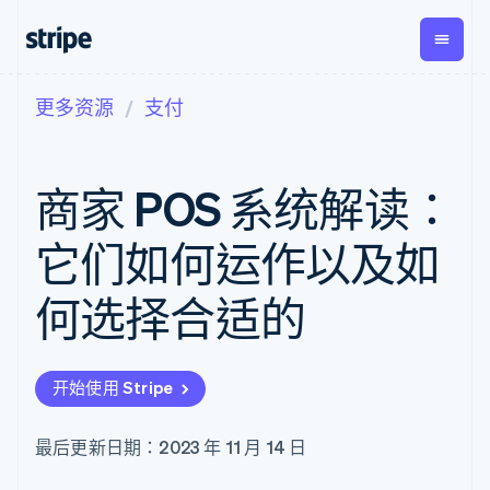
更多资源
支付
按企业阶段
文档
学习
支付
营收
资金管
平台
理
易市
大型企业
Stripe 文档
博客
Payments
Billing
初创企业
API 参考文档
客户案例
商家 POS 系统解读：
在线支付
经常性收入
Global
Conn
库与 SDK
指南
Managed
Metronome
Payouts
Stripe Apps
Payments
按用量计费
平台
它们如何运作以及如
备案商家解决
Subscriptions
向第三
按应用场景
方案
方打款
支持
订阅管理
Payment links
Crypto
何选择合适的
指南
智能体商务
Invoicing
钱包、
加密货币
获取支持
无代码支付
一次性或定期
稳定币
电子商务
接受线上付款
托管支持方案
Checkout
账单
发行和
嵌入式金融
实施预置结账流程
专业服务
预构建支付界
Tax
发卡基
开始使用 Stripe
财务自动化
构建平台或交易市场
面
销售税和增值
础设施
全球化企业
管理订阅
Elements
税自动化
应用内支付
提供按用量计费
灵活的 UI 组件
Revenue
最后更新日期：2023 年 11 月 14 日
交易市场
发行稳定币支持的支付卡
Payment
Recognition
公司
资金管理
通过智能体配置和管理服
methods
会计自动化
平台
务