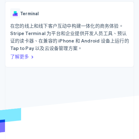
接入 125+ 种支
Stripe Sigma
产品路线图
SaaS
付方式
自定义报告
Sessions 年度大会
Authorization
Data Pipeline
Terminal
招聘
Boost
数据同步
资讯中心
支付成功率优
资源
在您的线上和线下客户互动中构建一体化的商务体验。
Stripe Press
化
按行业
Stripe Terminal 为平台和企业提供开发人员工具、预认
Link
应用集成
证的读卡器、在兼容的 iPhone 和 Android 设备上运行的
加速结账
AI 企业
代码示例
Tap to Pay 以及云设备管理方案。
创作者经济
开发者博客
联系
游戏
API 状态
了解更多
酒店、旅游与休闲
联系销售
保险
成为合作伙伴
更多
媒体与娱乐
Product roadmap
非营利组织
了解未来规划
专业服务
公共部门
Radar
零售
欺诈防范
Atlas
初创企业注册
生态系统
Climate
碳移除
合作伙伴
Stripe App Marketplace