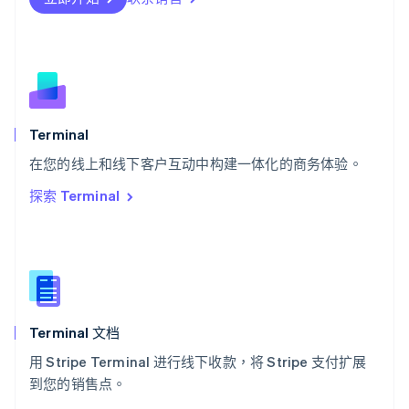
Deutsch
Français
Italiano
English
塞浦路斯
English
斯洛伐克
English
斯洛文尼亚
English
Italiano
Terminal
泰国
ไทย
English
在您的线上和线下客户互动中构建一体化的商务体验。
希腊
探索 Terminal
English
西班牙
Español
English
新加坡
English
简体中文
新西兰
English
Terminal 文档
匈牙利
English
用 Stripe Terminal 进行线下收款，将 Stripe 支付扩展
意大利
到您的销售点。
Italiano
English
印度