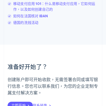
移动支付应用 101：什么是移动支付应用，它如何运
Deutsch
English
卢森堡
作，以及如何创建自己的
Français
Deutsch
English
如何在法国核对 IBAN
罗马尼亚
德国的洗钱活动
English
马尔他
English
马来西亚
English
简体中文
美国
English
Español
简体中文
墨西哥
Español
English
准备好开始了？
挪威
English
葡萄牙
创建账户即可开始收款，无需签署合同或填写银
Português
English
行信息。您也可以联系我们，为您的企业定制专
日本
日本語
English
属支付解决方案。
瑞典
Svenska
English
瑞士
立即开始
联系销售