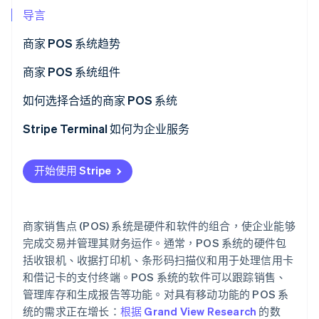
导言
商家 POS 系统趋势
Stripe Sessions 2026
了解 Stripe 如何为 AI 构建经济基础设施。
商家 POS 系统组件
立即观看
硬件组件
如何选择合适的商家 POS 系统
软件组件
Stripe Terminal 如何为企业服务
硬件
开始使用 Stripe
软件
作为 POS 如何工作
商家销售点 (POS) 系统是硬件和软件的组合，使企业能够
完成交易并管理其财务运作。通常，POS 系统的硬件包
括收银机、收据打印机、条形码扫描仪和用于处理信用卡
和借记卡的支付终端。POS 系统的软件可以跟踪销售、
管理库存和生成报告等功能。对具有移动功能的 POS 系
统的需求正在增长：
根据 Grand View Research
的数