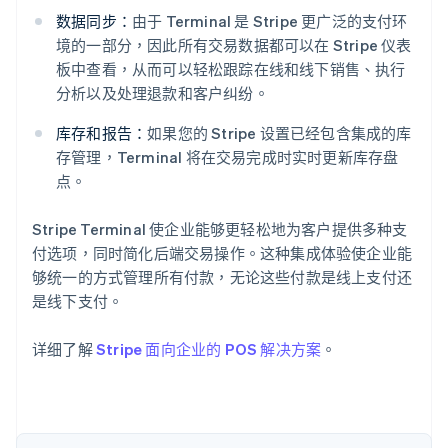
数据同步：
由于 Terminal 是 Stripe 更广泛的支付环
境的一部分，因此所有交易数据都可以在 Stripe 仪表
板中查看，从而可以轻松跟踪在线和线下销售、执行
分析以及处理退款和客户纠纷。
阿联酋
库存和报告：
如果您的 Stripe 设置已经包含集成的库
English
存管理，Terminal 将在交易完成时实时更新库存盘
爱尔兰
点。
English
爱沙尼亚
English
Stripe Terminal 使企业能够更轻松地为客户提供多种支
奥地利
付选项，同时简化后端交易操作。这种集成体验使企业能
Deutsch
English
够统一的方式管理所有付款，无论这些付款是线上支付还
澳大利亚
是线下支付。
English
巴西
Português
English
详细了解
Stripe 面向企业的 POS 解决方案
。
保加利亚
English
比利时
Nederlands
Français
Deutsch
English
波兰